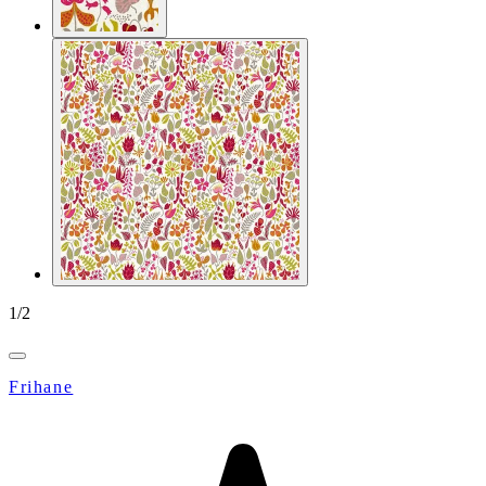
1
/
2
Frihane