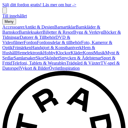
Sälj ditt fordon gratis! Läs mer om hur ->
Till innehållet
Meny
Accessoarer
Antikt & Design
Barnartiklar
Barnkläder &
Barnskor
Barnleksaker
Biljetter & Resor
Bygg & Verktyg
Böcker &
Tidningar
Datorer & Tillbehör
DVD &
Videofilmer
Fordon
Fordonsdelar & tillbehör
Foto, Kameror &
Optik
Frimärken
Handgjort & Konsthantverk
Hem &
Hushåll
Hemelektronik
Hobby
Klockor
Kläder
Konst
Musik
Mynt &
Sedlar
Samlarsaker
Skor
Skönhet
Smycken & Ädelstenar
Sport &
Fritid
Telefoni, Tablets & Wearables
Trädgård & Växter
TV-spel &
Datorspel
Vykort & Bilder
Övrigt
Inspiration