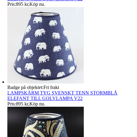
Pris:
895 kr
,
Köp nu
.
Badge på objektet:
Fri frakt
LAMPSKÄRM TYG SVENSKT TENN STORMBLÅ
ELEFANT TILL GOLVLAMPA V22
Pris:
895 kr
,
Köp nu
.