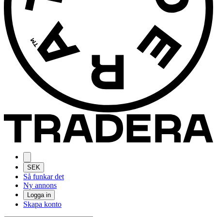
SEK
Så funkar det
Ny annons
Logga in
Skapa konto