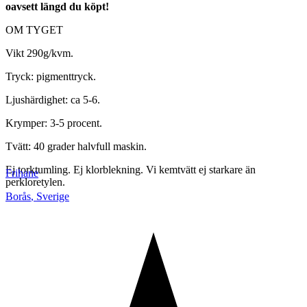
oavsett längd du köpt!
OM TYGET
Vikt 290g/kvm.
Tryck: pigmenttryck.
Ljushärdighet: ca 5-6.
Krymper: 3-5 procent.
Tvätt: 40 grader halvfull maskin.
Ej torktumling. Ej klorblekning. Vi kemtvätt ej starkare än
Frihane
perkloretylen.
Borås
,
Sverige