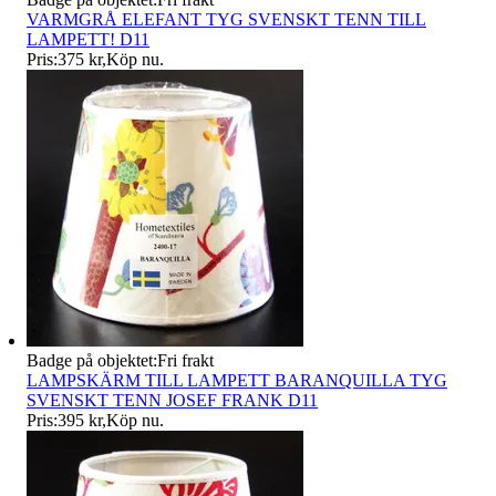
VARMGRÅ ELEFANT TYG SVENSKT TENN TILL
LAMPETT! D11
Pris:
375 kr
,
Köp nu
.
Badge på objektet:
Fri frakt
LAMPSKÄRM TILL LAMPETT BARANQUILLA TYG
SVENSKT TENN JOSEF FRANK D11
Pris:
395 kr
,
Köp nu
.