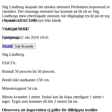
Stig Lindberg skapade det utsökta mönstret Herbatium insporerad av
växtriket. Det charmiga mönstret har kommit att bli ett av Stig
Lindbergs mest efterfrågade mönster, här tillgängligt tryckt på ett tyg
i bomull och lin. Hely nytt från fabrik.
Objektnr
326 173 298
VARUMÄRKE:
Visningar
10 947
Ljungbergs.
Publicerad
21 okt 2018 19:41
DESIGNER:
Anmäl
Sälj liknande
Stig Lindberg.
FAKTA:
Bomull 50 procent lin 50 procent.
Bredd inkl stadkanter 150 cm.
Mönsterrapport 54 cm.
Minsta kvantitet 1 meter. Sedan kan du köpa ytterligare 1 meter i
taget. Tyget som kommer då blir 2 meters bit etc.
Observera att ångerrätten ej gäller för tillklippta textilier