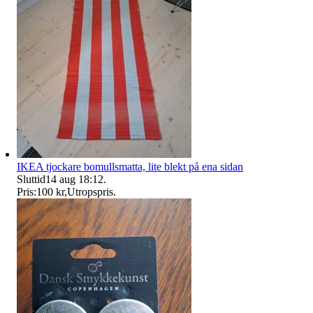
IKEA tjockare bomullsmatta, lite blekt på ena sidan
Sluttid
14 aug 18:12
.
Pris:
100 kr
,
Utropspris
.