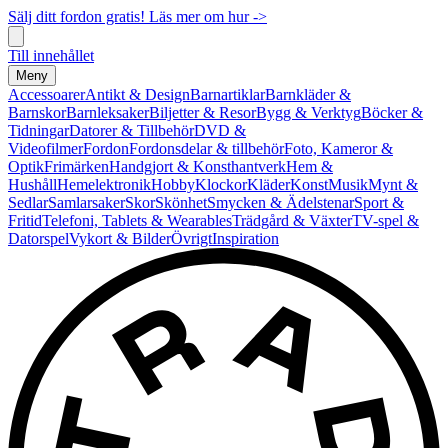
Sälj ditt fordon gratis! Läs mer om hur ->
Till innehållet
Meny
Accessoarer
Antikt & Design
Barnartiklar
Barnkläder &
Barnskor
Barnleksaker
Biljetter & Resor
Bygg & Verktyg
Böcker &
Tidningar
Datorer & Tillbehör
DVD &
Videofilmer
Fordon
Fordonsdelar & tillbehör
Foto, Kameror &
Optik
Frimärken
Handgjort & Konsthantverk
Hem &
Hushåll
Hemelektronik
Hobby
Klockor
Kläder
Konst
Musik
Mynt &
Sedlar
Samlarsaker
Skor
Skönhet
Smycken & Ädelstenar
Sport &
Fritid
Telefoni, Tablets & Wearables
Trädgård & Växter
TV-spel &
Datorspel
Vykort & Bilder
Övrigt
Inspiration