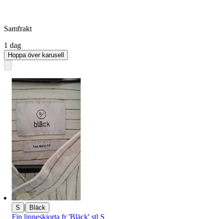
Samfrakt
1 dag
Hoppa över karusell
|
S
Bläck
Fin linneskjorta fr 'Bläck' stl S