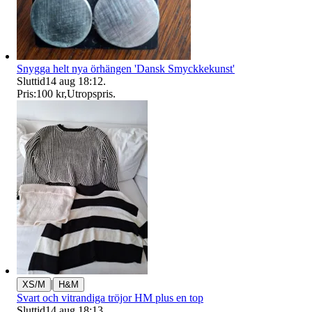
Snygga helt nya örhängen 'Dansk Smyckkekunst'
Sluttid
14 aug 18:12
.
Pris:
100 kr
,
Utropspris
.
|
XS/M
H&M
Svart och vitrandiga tröjor HM plus en top
Sluttid
14 aug 18:13
.