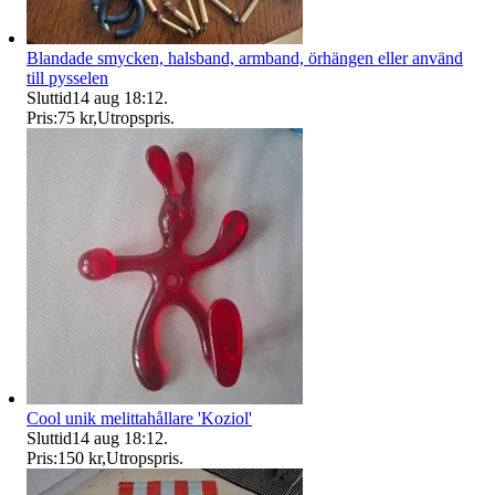
Blandade smycken, halsband, armband, örhängen eller använd
till pysselen
Sluttid
14 aug 18:12
.
Pris:
75 kr
,
Utropspris
.
Cool unik melittahållare 'Koziol'
Sluttid
14 aug 18:12
.
Pris:
150 kr
,
Utropspris
.