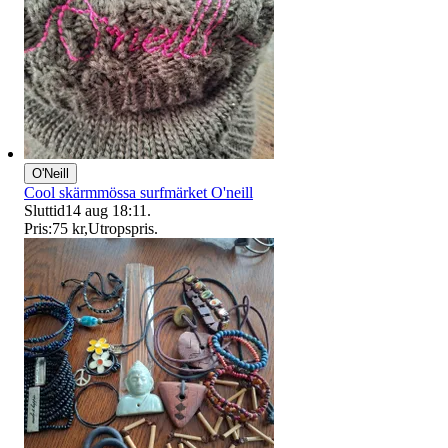
O'Neill
Cool skärmmössa surfmärket O'neill
Sluttid
14 aug 18:11
.
Pris:
75 kr
,
Utropspris
.