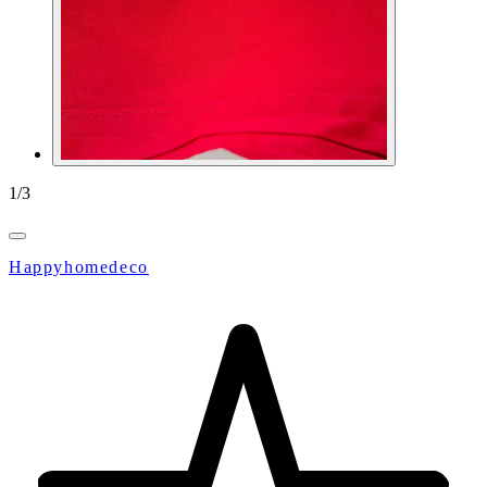
1
/
3
Happyhomedeco