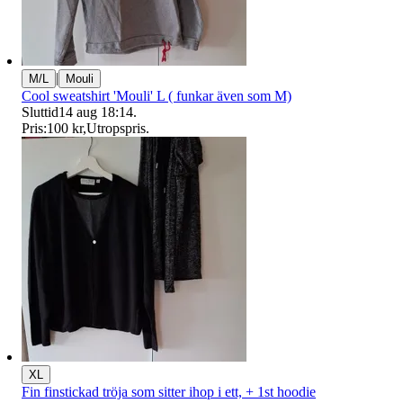
|
M/L
Mouli
Cool sweatshirt 'Mouli' L ( funkar även som M)
Sluttid
14 aug 18:14
.
Pris:
100 kr
,
Utropspris
.
XL
Fin finstickad tröja som sitter ihop i ett, + 1st hoodie