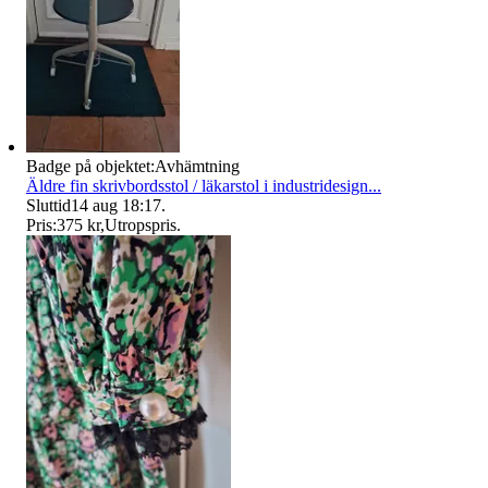
Badge på objektet:
Avhämtning
Äldre fin skrivbordsstol / läkarstol i industridesign...
Sluttid
14 aug 18:17
.
Pris:
375 kr
,
Utropspris
.