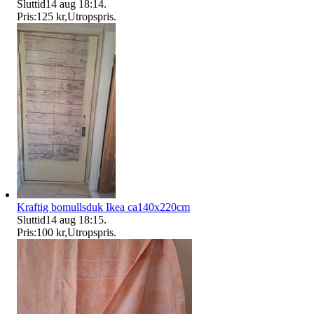
Sluttid
14 aug 18:14
.
Pris:
125 kr
,
Utropspris
.
Kraftig bomullsduk Ikea ca140x220cm
Sluttid
14 aug 18:15
.
Pris:
100 kr
,
Utropspris
.