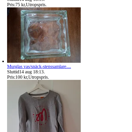
Pris:
75 kr
,
Utropspris
.
Murglas vas/snäck-stenssamlare....
Sluttid
14 aug 18:13
.
Pris:
100 kr
,
Utropspris
.