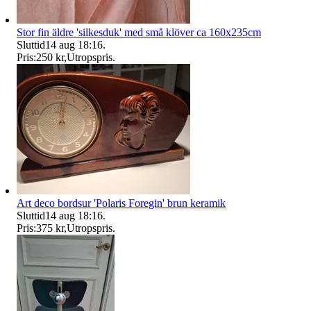
Stor fin äldre 'silkesduk' med små klöver ca 160x235cm
Sluttid
14 aug 18:16
.
Pris:
250 kr
,
Utropspris
.
Art deco bordsur 'Polaris Foregin' brun keramik
Sluttid
14 aug 18:16
.
Pris:
375 kr
,
Utropspris
.