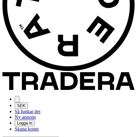
SEK
Så funkar det
Ny annons
Logga in
Skapa konto