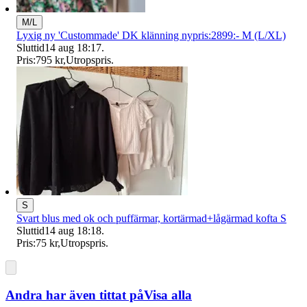
M/L
Lyxig ny 'Custommade' DK klänning nypris:2899:- M (L/XL)
Sluttid
14 aug 18:17
.
Pris:
795 kr
,
Utropspris
.
S
Svart blus med ok och puffärmar, kortärmad+lågärmad kofta S
Sluttid
14 aug 18:18
.
Pris:
75 kr
,
Utropspris
.
Andra har även tittat på
Visa alla