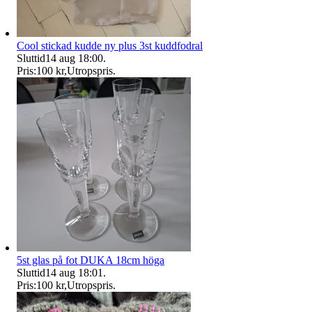
Cool stickad kudde ny plus 3st kuddfodral
Sluttid
14 aug 18:00
.
Pris:
100 kr
,
Utropspris
.
5st glas på fot DUKA 18cm höga
Sluttid
14 aug 18:01
.
Pris:
100 kr
,
Utropspris
.