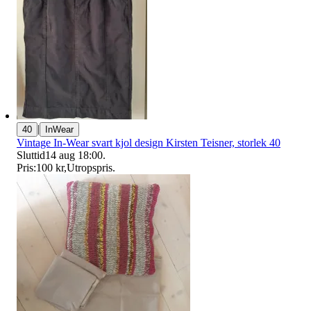
|
40
InWear
Vintage In-Wear svart kjol design Kirsten Teisner, storlek 40
Sluttid
14 aug 18:00
.
Pris:
100 kr
,
Utropspris
.