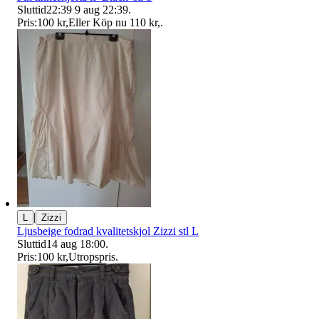
Sluttid
22:39
9 aug 22:39
.
Pris:
100 kr
,
Eller Köp nu
110 kr
,
.
|
L
Zizzi
Ljusbeige fodrad kvalitetskjol Zizzi stl L
Sluttid
14 aug 18:00
.
Pris:
100 kr
,
Utropspris
.