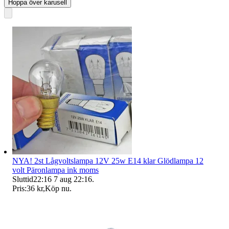
Hoppa över karusell
NYA! 2st Lågvoltslampa 12V 25w E14 klar Glödlampa 12
volt Päronlampa ink moms
Sluttid
22:16
7 aug 22:16
.
Pris:
36 kr
,
Köp nu
.