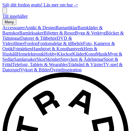
Sälj ditt fordon gratis! Läs mer om hur ->
Till innehållet
Meny
Accessoarer
Antikt & Design
Barnartiklar
Barnkläder &
Barnskor
Barnleksaker
Biljetter & Resor
Bygg & Verktyg
Böcker &
Tidningar
Datorer & Tillbehör
DVD &
Videofilmer
Fordon
Fordonsdelar & tillbehör
Foto, Kameror &
Optik
Frimärken
Handgjort & Konsthantverk
Hem &
Hushåll
Hemelektronik
Hobby
Klockor
Kläder
Konst
Musik
Mynt &
Sedlar
Samlarsaker
Skor
Skönhet
Smycken & Ädelstenar
Sport &
Fritid
Telefoni, Tablets & Wearables
Trädgård & Växter
TV-spel &
Datorspel
Vykort & Bilder
Övrigt
Inspiration