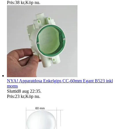
Pris:
38 kr
,
Köp nu
.
NYA! Apparatdosa Enkelgips CC-60mm Egant B523 inkl
moms
Sluttid
8 aug 22:35
.
Pris:
23 kr
,
Köp nu
.