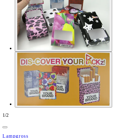
1
/
2
Lampgross