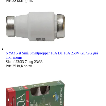
Pris:
22 kr
,
Köp nu
.
NYA! 5 st Små Smältproppar 16A D1 16A 250V GL/GG grå
inkl. moms
Sluttid
23:33
7 aug 23:33
.
Pris:
25 kr
,
Köp nu
.