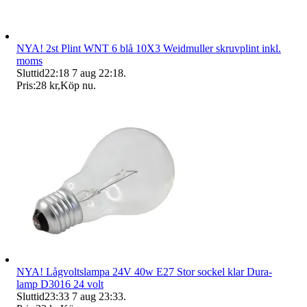
NYA! 2st Plint WNT 6 blå 10X3 Weidmuller skruvplint inkl.
moms
Sluttid
22:18
7 aug 22:18
.
Pris:
28 kr
,
Köp nu
.
NYA! Lågvoltslampa 24V 40w E27 Stor sockel klar Dura-
lamp D3016 24 volt
Sluttid
23:33
7 aug 23:33
.