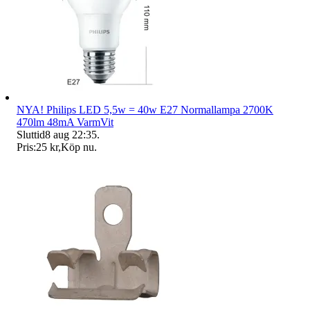
NYA! Philips LED 5,5w = 40w E27 Normallampa 2700K
470lm 48mA VarmVit
Sluttid
8 aug 22:35
.
Pris:
25 kr
,
Köp nu
.