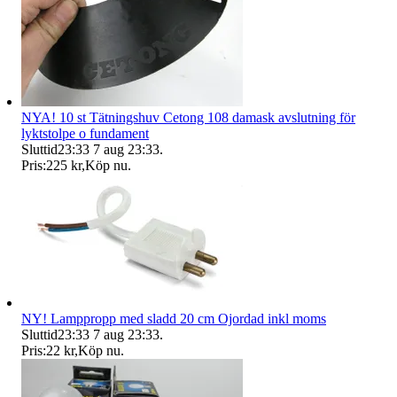
NYA! 10 st Tätningshuv Cetong 108 damask avslutning för
lyktstolpe o fundament
Sluttid
23:33
7 aug 23:33
.
Pris:
225 kr
,
Köp nu
.
NY! Lamppropp med sladd 20 cm Ojordad inkl moms
Sluttid
23:33
7 aug 23:33
.
Pris:
22 kr
,
Köp nu
.