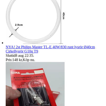
NYA! 2st Philips Master TL-E 40W/830 runt lysrör Ø40cm
Cirkellysrör G10q T9
Sluttid
8 aug 22:35
.
Pris:
148 kr
,
Köp nu
.