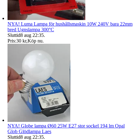
NYA! Luma Lampa för hushållsmaskin 10W 240V bara 22mm
bred Ugnslampa 300°C
Sluttid
8 aug 22:35
.
Pris:
30 kr
,
Köp nu
.
NYA! Globe lampa Ø60 25W E27 stor sockel 194 lm Opal
Glob Glödlampa Laes
Sluttid
8 aug 22:35
.