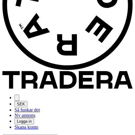
SEK
Så funkar det
Ny annons
Logga in
Skapa konto