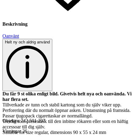
Beskrivning
Oanvänt
Helt ny och aldrig använd
Du får 9 st olika enligt bild. Givetvis helt nya och oanvända. Vi
har flera set.
Tillverkade av tunn och stabil kartong som du själv viker upp.
Perforering där du normalt öppnar asken. Utstansning på framsida.
Passar tjugopack cigarettaskar av normallängd.
Objektnr
742 501 207
Trevlig som presentask till den inbitne rökaren eller som en häftig
accessoar till dig själv.
Visningar
26
Suitable for size regular, dimensions 90 x 55 x 24 mm