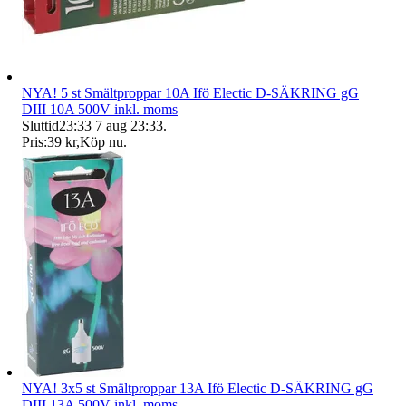
NYA! 5 st Smältproppar 10A Ifö Electic D-SÄKRING gG
DIII 10A 500V inkl. moms
Sluttid
23:33
7 aug 23:33
.
Pris:
39 kr
,
Köp nu
.
NYA! 3x5 st Smältproppar 13A Ifö Electic D-SÄKRING gG
DIII 13A 500V inkl. moms