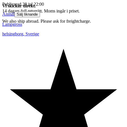
Publicerad
28 jul 22:00
Vi skickar direkt.
14 dagars full returrätt. Moms ingår i priset.
Anmäl
Sälj liknande
We also ship abroad. Please ask for freightcharge.
Lampgross
helsingborg
,
Sverige