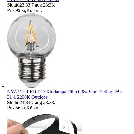
Sluttid
23:33
7 aug 23:33
.
Pris:
99 kr
,
Köp nu
.
NYA! 2st LED E27 Klotlampa 70lm 0,6w Star Trading 359-
31-1 2200K Outdoor
Sluttid
23:33
7 aug 23:33
.
Pris:
56 kr
,
Köp nu
.