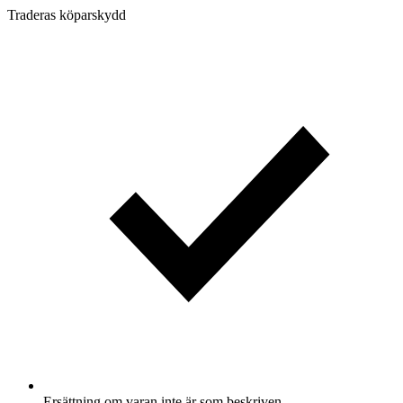
Traderas köparskydd
Ersättning om varan inte är som beskriven