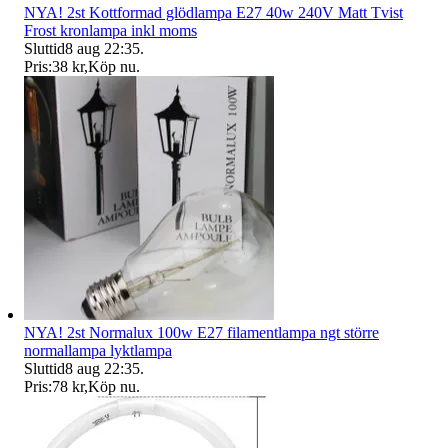
NYA! 2st Kottformad glödlampa E27 40w 240V Matt Tvist
Frost kronlampa inkl moms
Sluttid
8 aug 22:35
.
Pris:
38 kr
,
Köp nu
.
NYA! 2st Normalux 100w E27 filamentlampa ngt större
normallampa lyktlampa
Sluttid
8 aug 22:35
.
Pris:
78 kr
,
Köp nu
.