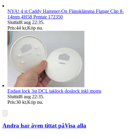
NYA! 4 st Caddy Hammer-On Flänsklämma Flange Clip 8-
14mm 4H58 Pentair 172350
Sluttid
8 aug 22:35
.
Pris:
44 kr
,
Köp nu
.
Endast lock 3st DCL taklock doslock inkl moms
Sluttid
8 aug 22:35
.
Pris:
30 kr
,
Köp nu
.
Andra har även tittat på
Visa alla