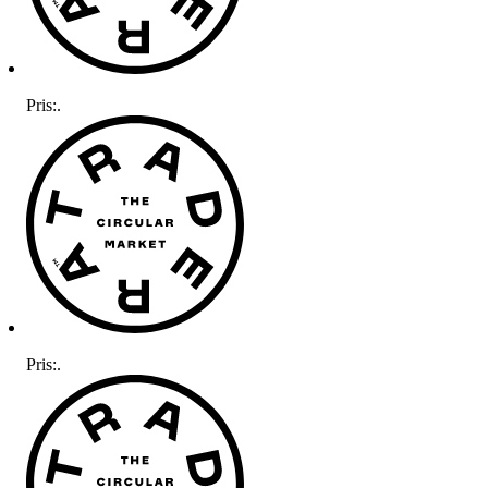
Pris:
.
Pris:
.