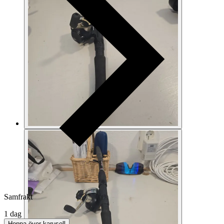
Samfrakt
1 dag
Hoppa över karusell