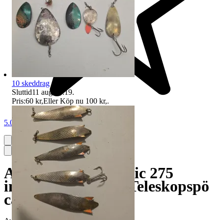
10 skeddrag
Sluttid
11 aug 09:19
.
Pris:
60 kr
,
Eller Köp nu
100 kr
,
.
5.0
AbuGarcia abumatic 275
inkapslad set med Teleskopspö
cardinal classic.