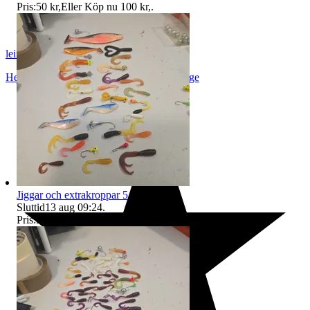
Pris:
50 kr
,
Eller Köp nu
100 kr
,
.
leifivar_2007
Hembygdsvägen 3 64392 Vingåker
,
Sverige
Jiggar och extrakroppar 5
Sluttid
13 aug 09:24
.
Pris:
50 kr
,
Eller Köp nu
100 kr
,
.