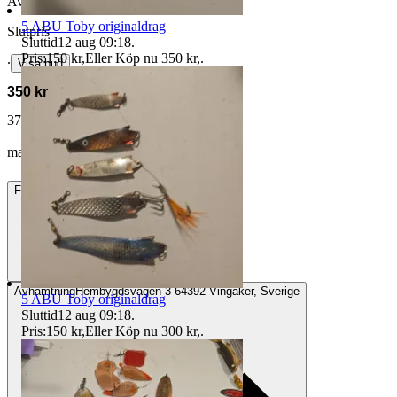
Avslutad
9 jun 21:01
5 ABU Toby originaldrag
Slutpris
Sluttid
12 aug 09:18
.
Pris:
150 kr
,
Eller Köp nu
350 kr
,
.
∙
Visa bud
350 kr
370 kr med köparskydd.
Läs mer
markus.engman vann auktionen
Frakt
49 kr DSV
Avhämtning
Hembygdsvägen 3 64392 Vingåker, Sverige
5 ABU Toby originaldrag
Sluttid
12 aug 09:18
.
Pris:
150 kr
,
Eller Köp nu
300 kr
,
.