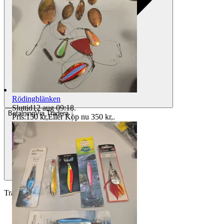
Rödingblänken
Sluttid
12 aug 09:18
.
Betalning
Via Tradera
Pris:
150 kr
,
Eller Köp nu
350 kr
,
.
Traderas köparskydd