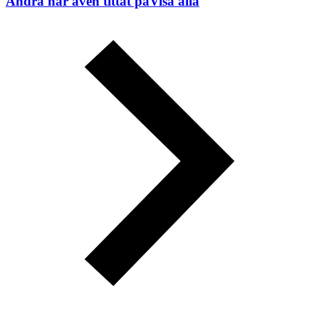
Andra har även tittat på
Visa alla