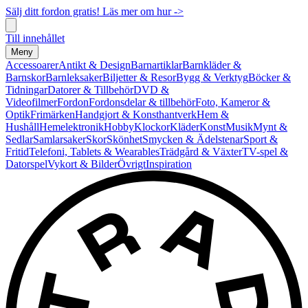
Sälj ditt fordon gratis! Läs mer om hur ->
Till innehållet
Meny
Accessoarer
Antikt & Design
Barnartiklar
Barnkläder &
Barnskor
Barnleksaker
Biljetter & Resor
Bygg & Verktyg
Böcker &
Tidningar
Datorer & Tillbehör
DVD &
Videofilmer
Fordon
Fordonsdelar & tillbehör
Foto, Kameror &
Optik
Frimärken
Handgjort & Konsthantverk
Hem &
Hushåll
Hemelektronik
Hobby
Klockor
Kläder
Konst
Musik
Mynt &
Sedlar
Samlarsaker
Skor
Skönhet
Smycken & Ädelstenar
Sport &
Fritid
Telefoni, Tablets & Wearables
Trädgård & Växter
TV-spel &
Datorspel
Vykort & Bilder
Övrigt
Inspiration