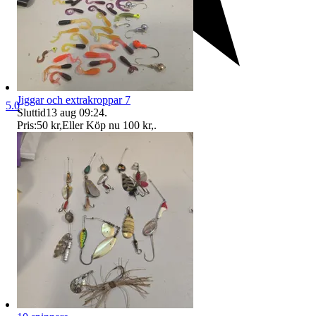
Jiggar och extrakroppar 7
5.0
Sluttid
13 aug 09:24
.
Pris:
50 kr
,
Eller Köp nu
100 kr
,
.