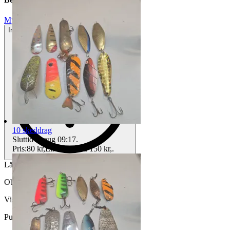
Mycket gott skick
Inga eller minimala tecken på användning
10 skeddrag
Sluttid
13 aug 09:17
.
Pris:
80 kr
,
Eller Köp nu
150 kr
,
.
Längd 180cm, betesvikt upp till 5-25g.
Objektnr
733 658 191
Visningar
149
Publicerad
27 maj 21:01