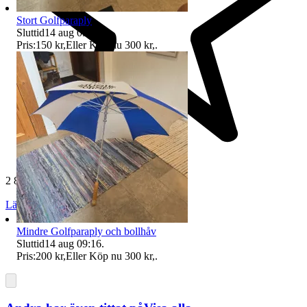
Stort Golfparaply
Sluttid
14 aug 09:16
.
Pris:
150 kr
,
Eller Köp nu
300 kr
,
.
2 808 omdömen
Läs omdömen
Följ
Mindre Golfparaply och bollhåv
Sluttid
14 aug 09:16
.
Pris:
200 kr
,
Eller Köp nu
300 kr
,
.