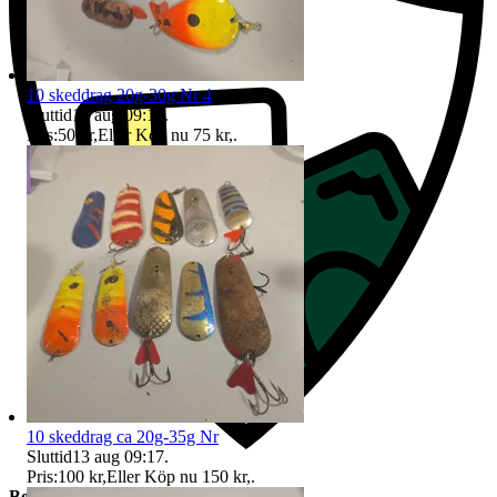
10 skeddrag 20g-30g Nr 4
Sluttid
13 aug 09:17
.
Pris:
50 kr
,
Eller Köp nu
75 kr
,
.
10 skeddrag ca 20g-35g Nr
Sluttid
13 aug 09:17
.
Pris:
100 kr
,
Eller Köp nu
150 kr
,
.
Beskrivning