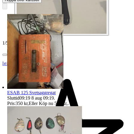
1
/
5
leifivar_2007
ESAB 125 Svetsaggregat
Sluttid
09:19
8 aug 09:19
.
Pris:
350 kr
,
Eller Köp nu
550 kr
,
.