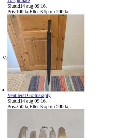
10 spinnare
Sluttid
14 aug 09:16
.
Pris:
100 kr
,
Eller Köp nu
200 kr
,
.
Verifierad
Ventilerat Golfparaply
Sluttid
14 aug 09:16
.
Pris:
350 kr
,
Eller Köp nu
500 kr
,
.