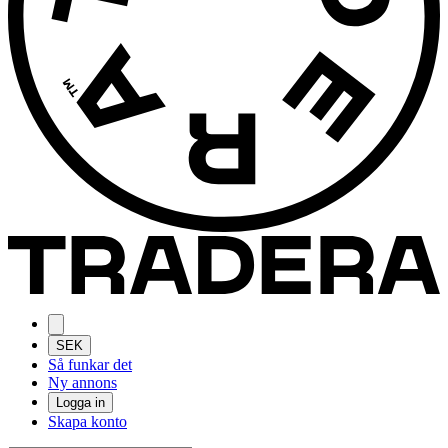
SEK
Så funkar det
Ny annons
Logga in
Skapa konto