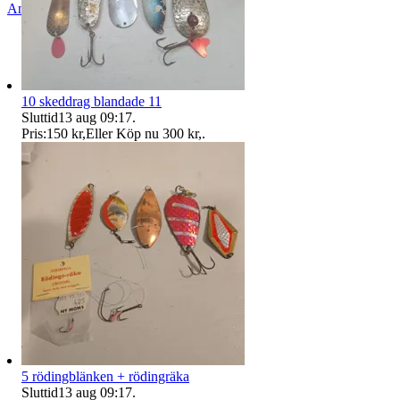
Anmäl
Sälj liknande
10 skeddrag blandade 11
Sluttid
13 aug 09:17
.
Pris:
150 kr
,
Eller Köp nu
300 kr
,
.
5 rödingblänken + rödingräka
Sluttid
13 aug 09:17
.