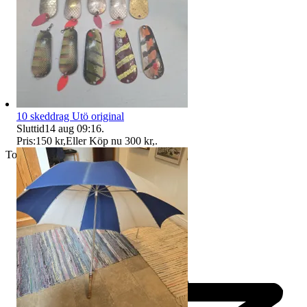
10 skeddrag Utö original
Sluttid
14 aug 09:16
.
Pris:
150 kr
,
Eller Köp nu
300 kr
,
.
Toppsäljare