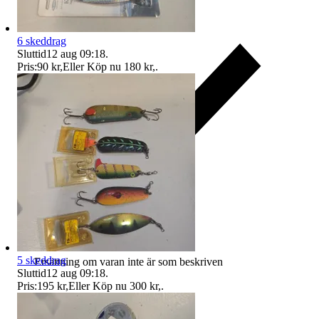
6 skeddrag
Sluttid
12 aug 09:18
.
Pris:
90 kr
,
Eller Köp nu
180 kr
,
.
5 skeddrag
Ersättning om varan inte är som beskriven
Sluttid
12 aug 09:18
.
Pris:
195 kr
,
Eller Köp nu
300 kr
,
.