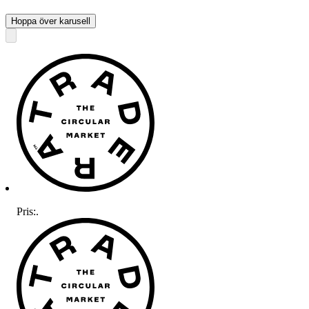
Hoppa över karusell
Pris:
.