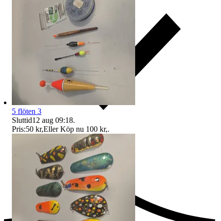
5 flöten 3
Sluttid
12 aug 09:18
.
Pris:
50 kr
,
Eller Köp nu
100 kr
,
.
Ersättning om du inte får din vara