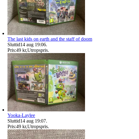
The last kids on earth and the staff of doom
Sluttid
14 aug 19:06
.
Pris:
49 kr
,
Utropspris
.
Yooka-Laylee
Sluttid
14 aug 19:07
.
Pris:
49 kr
,
Utropspris
.