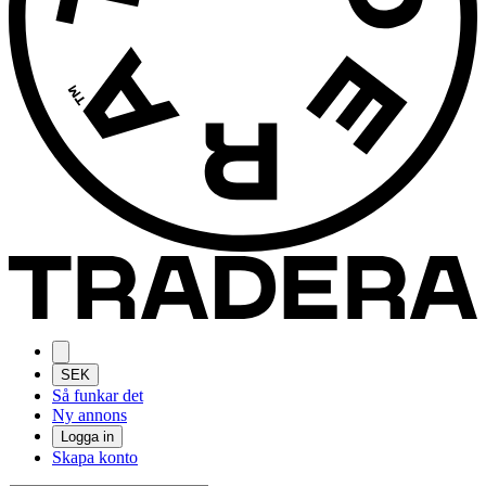
SEK
Så funkar det
Ny annons
Logga in
Skapa konto