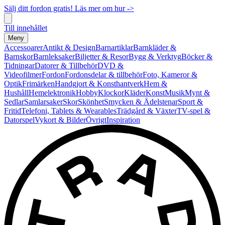
Sälj ditt fordon gratis! Läs mer om hur ->
Till innehållet
Meny
Accessoarer
Antikt & Design
Barnartiklar
Barnkläder &
Barnskor
Barnleksaker
Biljetter & Resor
Bygg & Verktyg
Böcker &
Tidningar
Datorer & Tillbehör
DVD &
Videofilmer
Fordon
Fordonsdelar & tillbehör
Foto, Kameror &
Optik
Frimärken
Handgjort & Konsthantverk
Hem &
Hushåll
Hemelektronik
Hobby
Klockor
Kläder
Konst
Musik
Mynt &
Sedlar
Samlarsaker
Skor
Skönhet
Smycken & Ädelstenar
Sport &
Fritid
Telefoni, Tablets & Wearables
Trädgård & Växter
TV-spel &
Datorspel
Vykort & Bilder
Övrigt
Inspiration