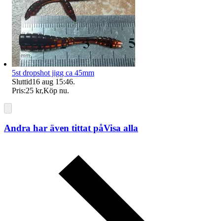
5st dropshot jigg ca 45mm
Sluttid
16 aug 15:46
.
Pris:
25 kr
,
Köp nu
.
Andra har även tittat på
Visa alla