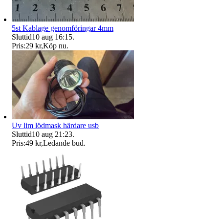
5st Kablage genomföringar 4mm
Sluttid
10 aug 16:15
.
Pris:
29 kr
,
Köp nu
.
Uv lim lödmask härdare usb
Sluttid
10 aug 21:23
.
Pris:
49 kr
,
Ledande bud
.