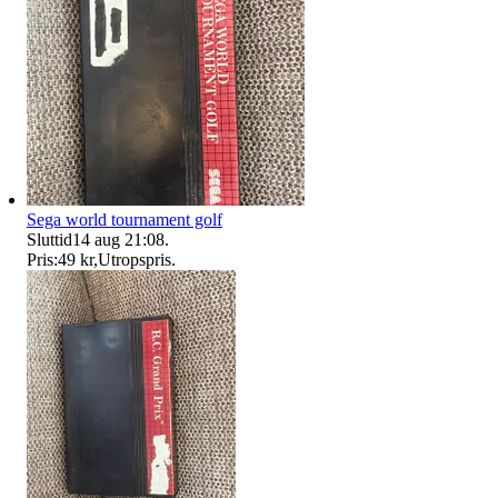
Sega world tournament golf
Sluttid
14 aug 21:08
.
Pris:
49 kr
,
Utropspris
.