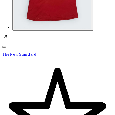
1
/
5
TheNewStandard