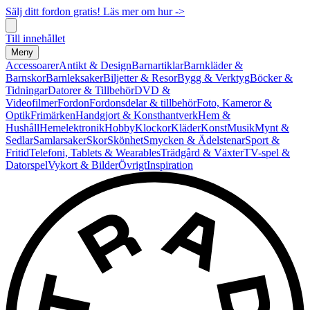
Sälj ditt fordon gratis! Läs mer om hur ->
Till innehållet
Meny
Accessoarer
Antikt & Design
Barnartiklar
Barnkläder &
Barnskor
Barnleksaker
Biljetter & Resor
Bygg & Verktyg
Böcker &
Tidningar
Datorer & Tillbehör
DVD &
Videofilmer
Fordon
Fordonsdelar & tillbehör
Foto, Kameror &
Optik
Frimärken
Handgjort & Konsthantverk
Hem &
Hushåll
Hemelektronik
Hobby
Klockor
Kläder
Konst
Musik
Mynt &
Sedlar
Samlarsaker
Skor
Skönhet
Smycken & Ädelstenar
Sport &
Fritid
Telefoni, Tablets & Wearables
Trädgård & Växter
TV-spel &
Datorspel
Vykort & Bilder
Övrigt
Inspiration