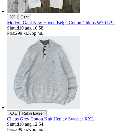
|
30"
Gant
Modern Gant New Haven Beige Cotton Chinos W30 L32
Sluttid
10 aug 10:58
.
Pris:
299 kr
,
Köp nu
.
|
XXL
Ralph Lauren
Chaps Grey Cotton Knit Henley Sweater XXL
Sluttid
10 aug 12:54
.
Pris:
299 kr
,
Köp nu
.