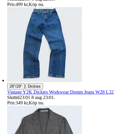
Pris:
499 kr
,
Köp nu
.
|
28"/29"
Dickies
Vintage Y2K Dickies Workwear Denim Jeans W28 L32
Sluttid
23:01
8 aug 23:01
.
Pris:
349 kr
,
Köp nu
.