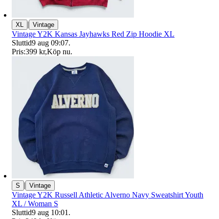
|
XL
Vintage
Vintage Y2K Kansas Jayhawks Red Zip Hoodie XL
Sluttid
9 aug 09:07
.
Pris:
399 kr
,
Köp nu
.
|
S
Vintage
Vintage Y2K Russell Athletic Alverno Navy Sweatshirt Youth
XL / Woman S
Sluttid
9 aug 10:01
.