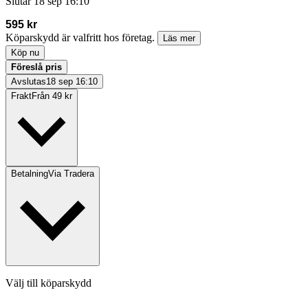
Slutar
18 sep 16:10
595 kr
Köparskydd är valfritt hos företag.
Läs mer
Köp nu
Föreslå pris
Avslutas
18 sep 16:10
Frakt
Från 49 kr
Betalning
Via Tradera
Välj till köparskydd