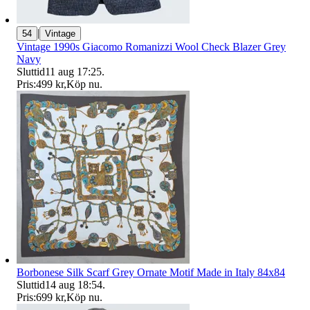
|
54
Vintage
Vintage 1990s Giacomo Romanizzi Wool Check Blazer Grey
Navy
Sluttid
11 aug 17:25
.
Pris:
499 kr
,
Köp nu
.
Borbonese Silk Scarf Grey Ornate Motif Made in Italy 84x84
Sluttid
14 aug 18:54
.
Pris:
699 kr
,
Köp nu
.