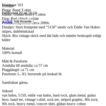
Visningar
103
Detaljer
Plagg: Band T-shirt
Publicerad
20 jul 16:10
Märke: Gildan Heavy Cotton
Färg: Red / black / white
Anmäl
Sälj liknande
Produktionsperiod: Circa 2000s
Detaljer: Stort frontprint med “5150”-motiv och Eddie Van Halen-
stripes, dubbelstickad
Skick: Bra vintage-skick med lätt fade och mindre bruksspår enligt
bilder
Material
100% bomull
Mått & Passform
Armhåla till armhåla: ca 57 cm
Plagglängd: ca 71 cm
Passform: L–XL beroende på önskad fit
Samfraktar gärna.
Sökord
van halen, 5150, eddie van halen, hard rock, glam metal, guitar
hero, band tee, vintage t-shirt, rock tee, striped graphic, 80s rock,
90s rock, heavy metal, concert shirt, gildan heavy cotton