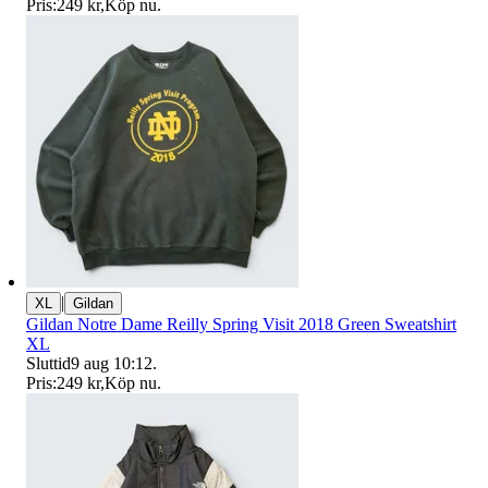
Pris:
249 kr
,
Köp nu
.
|
XL
Gildan
Gildan Notre Dame Reilly Spring Visit 2018 Green Sweatshirt
XL
Sluttid
9 aug 10:12
.
Pris:
249 kr
,
Köp nu
.