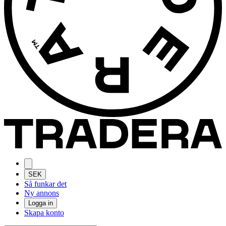
SEK
Så funkar det
Ny annons
Logga in
Skapa konto