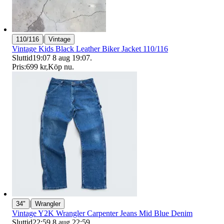
|
110/116
Vintage
Vintage Kids Black Leather Biker Jacket 110/116
Sluttid
19:07
8 aug 19:07
.
Pris:
699 kr
,
Köp nu
.
|
34"
Wrangler
Vintage Y2K Wrangler Carpenter Jeans Mid Blue Denim
Sluttid
22:59
8 aug 22:59
.