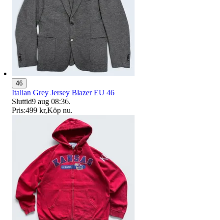
46
Italian Grey Jersey Blazer EU 46
Sluttid
9 aug 08:36
.
Pris:
499 kr
,
Köp nu
.