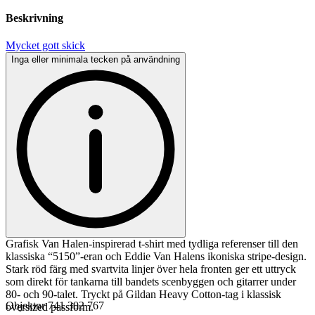
Beskrivning
Mycket gott skick
Inga eller minimala tecken på användning
Grafisk Van Halen-inspirerad t-shirt med tydliga referenser till den
klassiska “5150”-eran och Eddie Van Halens ikoniska stripe-design.
Stark röd färg med svartvita linjer över hela fronten ger ett uttryck
som direkt för tankarna till bandets scenbyggen och gitarrer under
80- och 90-talet. Tryckt på Gildan Heavy Cotton-tag i klassisk
Objektnr
741 302 767
oversized passform.