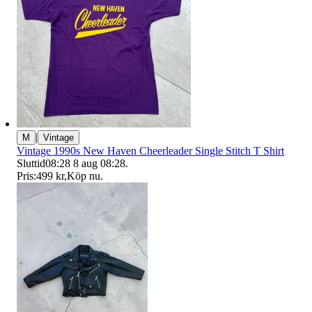
|
M
Vintage
Vintage 1990s New Haven Cheerleader Single Stitch T Shirt
Sluttid
08:28
8 aug 08:28
.
Pris:
499 kr
,
Köp nu
.