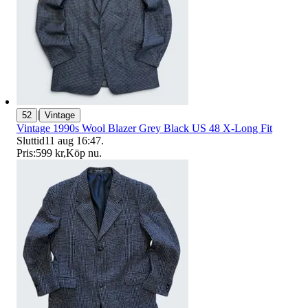
|
52
Vintage
Vintage 1990s Wool Blazer Grey Black US 48 X-Long Fit
Sluttid
11 aug 16:47
.
Pris:
599 kr
,
Köp nu
.