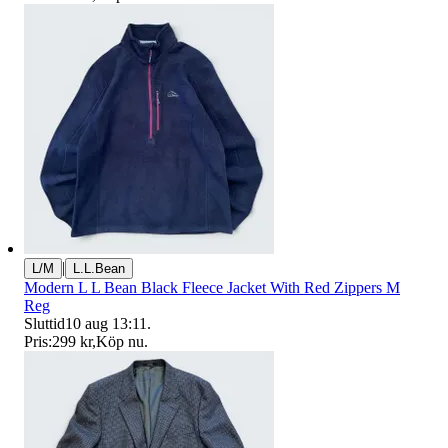
|
L/M
L.L.Bean
Modern L L Bean Black Fleece Jacket With Red Zippers M
Reg
Sluttid
10 aug 13:11
.
Pris:
299 kr
,
Köp nu
.