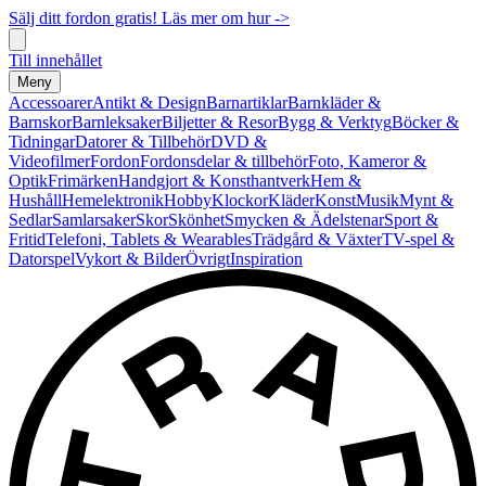
Sälj ditt fordon gratis! Läs mer om hur ->
Till innehållet
Meny
Accessoarer
Antikt & Design
Barnartiklar
Barnkläder &
Barnskor
Barnleksaker
Biljetter & Resor
Bygg & Verktyg
Böcker &
Tidningar
Datorer & Tillbehör
DVD &
Videofilmer
Fordon
Fordonsdelar & tillbehör
Foto, Kameror &
Optik
Frimärken
Handgjort & Konsthantverk
Hem &
Hushåll
Hemelektronik
Hobby
Klockor
Kläder
Konst
Musik
Mynt &
Sedlar
Samlarsaker
Skor
Skönhet
Smycken & Ädelstenar
Sport &
Fritid
Telefoni, Tablets & Wearables
Trädgård & Växter
TV-spel &
Datorspel
Vykort & Bilder
Övrigt
Inspiration