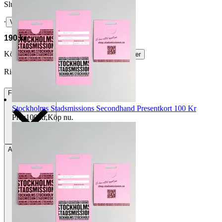
Slutpris
∙
Visa bud
190 kr
Köparskydd är valfritt hos företag.
Läs mer
RickyFox vann auktionen
Frakt
55 kr DSV
Stockholms Stadsmissions Secondhand Presentkort 100 Kr
Pris:
100 kr
,
Köp nu
.
Avhämtning
Västerhaninge, Sverige