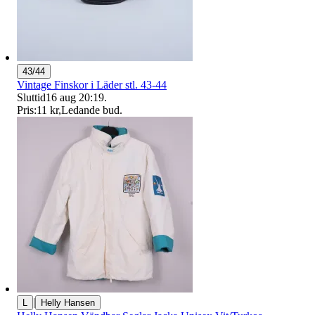
43/44
Vintage Finskor i Läder stl. 43-44
Sluttid
16 aug 20:19
.
Pris:
11 kr
,
Ledande bud
.
|
L
Helly Hansen