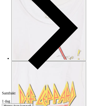
Samfrakt
1 dag
Hoppa över karusell