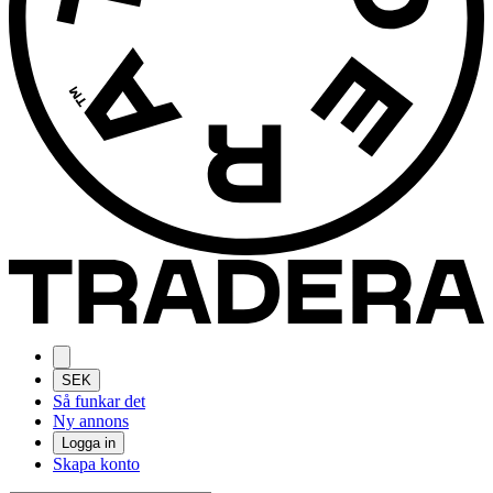
SEK
Så funkar det
Ny annons
Logga in
Skapa konto