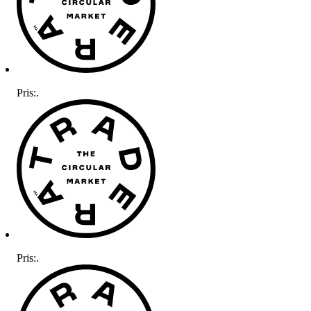
Pris:
.
Pris:
.