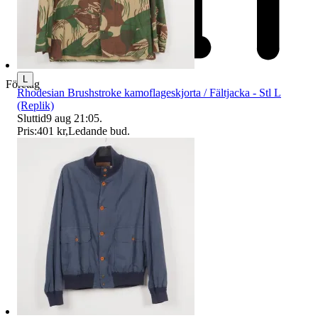
L
Företag
Rhodesian Brushstroke kamoflageskjorta / Fältjacka - Stl L
(Replik)
Sluttid
9 aug 21:05
.
Pris:
401 kr
,
Ledande bud
.