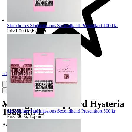
Stockholms Stadsmissions Secondhand Presentkort 1000 kr
Pris:
1 000 kr
,
Köp nu
.
5.0
Vintage Def Leppard Hysteria
1988 stl. L
Stockholms Stadsmissions Secondhand Presentkort 500 kr
Pris:
500 kr
,
Köp nu
.
Avslutad
31 maj 19:42