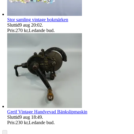
Stor samling vintage bokmärken
Sluttid
9 aug 20:02
.
Pris:
270 kr
,
Ledande bud
.
Greif Vintage Handvevad Bänkslipmaskin
Sluttid
9 aug 18:49
.
Pris:
230 kr
,
Ledande bud
.