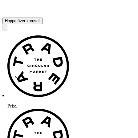
Hoppa över karusell
Pris:
.