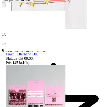
1
/
5
StockholmsStadsmission
Frakt i Efterhand DK
Sluttid
3 okt 09:00
.
Pris:
145 kr
,
Köp nu
.