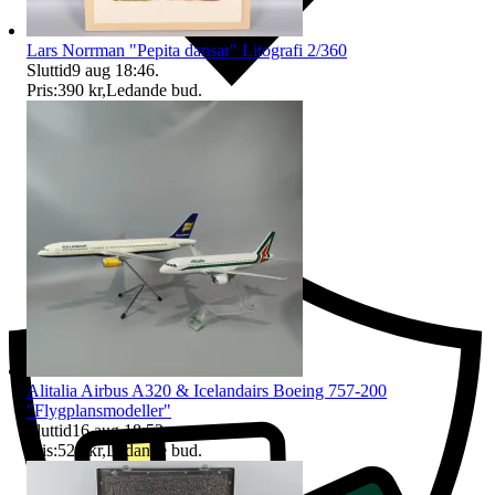
Lars Norrman "Pepita dansar" Litografi 2/360
Sluttid
9 aug 18:46
.
Pris:
390 kr
,
Ledande bud
.
Ersättning om du inte får din vara
Alitalia Airbus A320 & Icelandairs Boeing 757-200
"Flygplansmodeller"
Sluttid
16 aug 18:52
.
Pris:
525 kr
,
Ledande bud
.