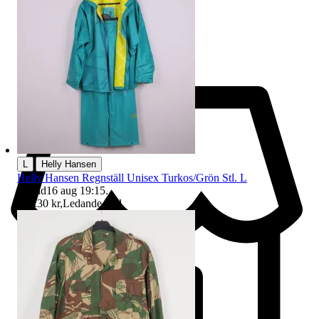
|
L
Helly Hansen
Helly Hansen Regnställ Unisex Turkos/Grön Stl. L
Sluttid
16 aug 19:15
.
Pris:
30 kr
,
Ledande bud
.