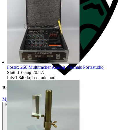
Fostex 260 Multitracker Analog 4-kanals Portastudio
Sluttid
16 aug 20:57
.
Pris:
1 840 kr
,
Ledande bud
.
Beskrivning
Mycket gott skick
Inga eller minimala tecken på användning