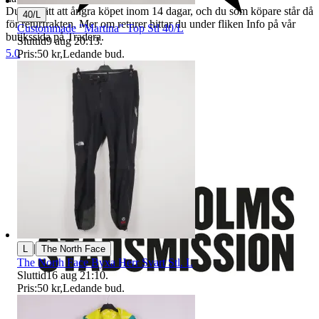
Du har rätt att ångra köpet inom 14 dagar, och du som köpare står då
40/L
för returfrakten. Mer om returer hittar du under fliken Info på vår
Custommade "Martina" Top Stl 40/L
butikssida på Tradera.
Sluttid
9 aug 20:13
.
5.0
Pris:
50 kr
,
Ledande bud
.
Stadsmissionens second hand
|
L
The North Face
⁠The North Face Byxa Herr Svart Stl. L
Sluttid
16 aug 21:10
.
Pris:
50 kr
,
Ledande bud
.