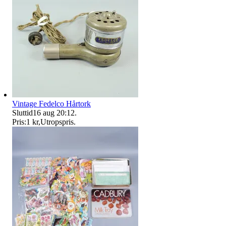
Vintage Fedelco Hårtork
Sluttid
16 aug 20:12
.
Pris:
1 kr
,
Utropspris
.