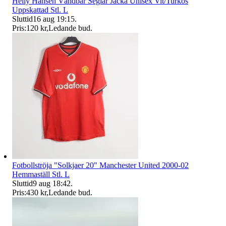
Helly Hansen Vändbar Seglar Jacka Unisex Vit/Turkos
Uppskattad Stl. L
Sluttid
16 aug 19:15
.
Pris:
120 kr
,
Ledande bud
.
Fotbollströja "Solkjaer 20" Manchester United 2000-02
Hemmaställ Stl. L
Sluttid
9 aug 18:42
.
Pris:
430 kr
,
Ledande bud
.