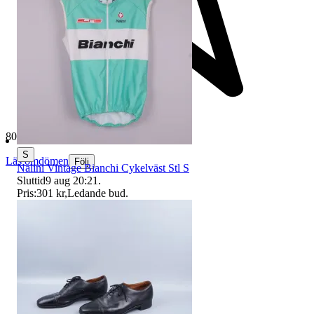
80 761 omdömen
S
Läs omdömen
Följ
Nalini Vintage Bianchi Cykelväst Stl S
Sluttid
9 aug 20:21
.
Pris:
301 kr
,
Ledande bud
.