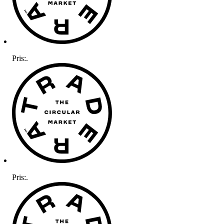
Pris:
.
Pris:
.