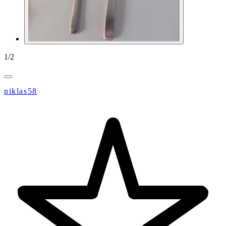
1
/
2
niklas58