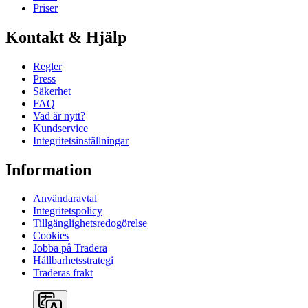
Priser
Kontakt & Hjälp
Regler
Press
Säkerhet
FAQ
Vad är nytt?
Kundservice
Integritetsinställningar
Information
Användaravtal
Integritetspolicy
Tillgänglighetsredogörelse
Cookies
Jobba på Tradera
Hållbarhetsstrategi
Traderas frakt