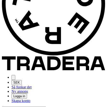
SEK
Så funkar det
Ny annons
Logga in
Skapa konto