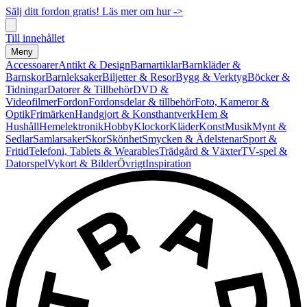
Sälj ditt fordon gratis! Läs mer om hur ->
Till innehållet
Meny
Accessoarer
Antikt & Design
Barnartiklar
Barnkläder &
Barnskor
Barnleksaker
Biljetter & Resor
Bygg & Verktyg
Böcker &
Tidningar
Datorer & Tillbehör
DVD &
Videofilmer
Fordon
Fordonsdelar & tillbehör
Foto, Kameror &
Optik
Frimärken
Handgjort & Konsthantverk
Hem &
Hushåll
Hemelektronik
Hobby
Klockor
Kläder
Konst
Musik
Mynt &
Sedlar
Samlarsaker
Skor
Skönhet
Smycken & Ädelstenar
Sport &
Fritid
Telefoni, Tablets & Wearables
Trädgård & Växter
TV-spel &
Datorspel
Vykort & Bilder
Övrigt
Inspiration