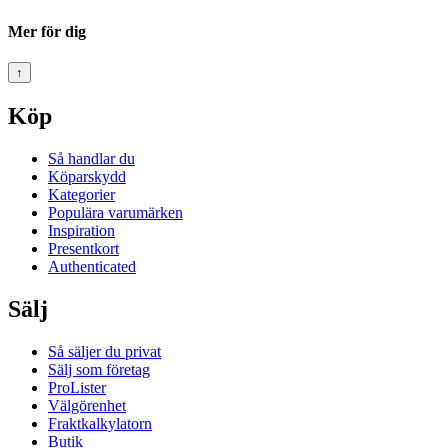
Mer för dig
↑
Köp
Så handlar du
Köparskydd
Kategorier
Populära varumärken
Inspiration
Presentkort
Authenticated
Sälj
Så säljer du privat
Sälj som företag
ProLister
Välgörenhet
Fraktkalkylatorn
Butik