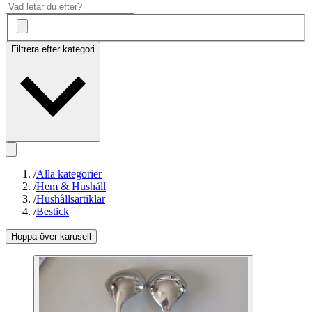
Filtrera efter kategori
/
Alla kategorier
/
Hem & Hushåll
/
Hushållsartiklar
/
Bestick
Hoppa över karusell