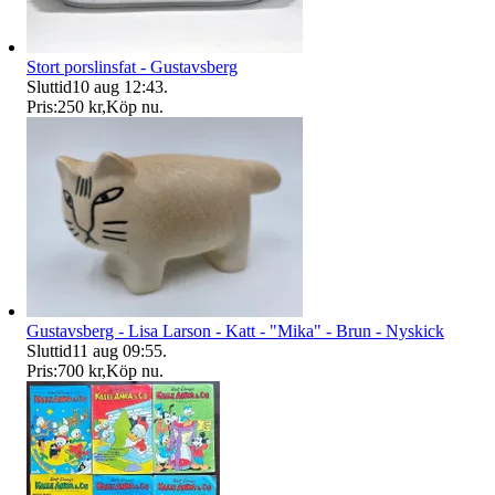
Stort porslinsfat - Gustavsberg
Sluttid
10 aug 12:43
.
Pris:
250 kr
,
Köp nu
.
Gustavsberg - Lisa Larson - Katt - "Mika" - Brun - Nyskick
Sluttid
11 aug 09:55
.
Pris:
700 kr
,
Köp nu
.