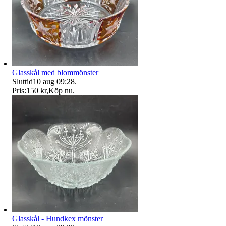
Glasskål med blommönster
Sluttid
10 aug 09:28
.
Pris:
150 kr
,
Köp nu
.
Glasskål - Hundkex mönster