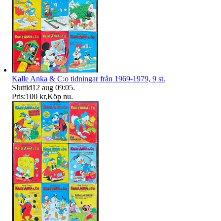
Kalle Anka & C:o tidningar från 1969-1979, 9 st.
Sluttid
12 aug 09:05
.
Pris:
100 kr
,
Köp nu
.