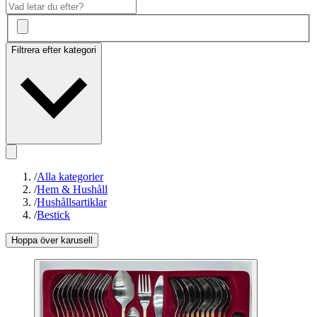
Filtrera efter kategori
/
Alla kategorier
/
Hem & Hushåll
/
Hushållsartiklar
/
Bestick
Hoppa över karusell