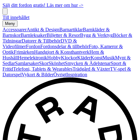
Sälj ditt fordon gratis! Läs mer om hur ->
Till innehållet
Meny
Accessoarer
Antikt & Design
Barnartiklar
Barnkläder &
Barnskor
Barnleksaker
Biljetter & Resor
Bygg & Verktyg
Böcker &
Tidningar
Datorer & Tillbehör
DVD &
Videofilmer
Fordon
Fordonsdelar & tillbehör
Foto, Kameror &
Optik
Frimärken
Handgjort & Konsthantverk
Hem &
Hushåll
Hemelektronik
Hobby
Klockor
Kläder
Konst
Musik
Mynt &
Sedlar
Samlarsaker
Skor
Skönhet
Smycken & Ädelstenar
Sport &
Fritid
Telefoni, Tablets & Wearables
Trädgård & Växter
TV-spel &
Datorspel
Vykort & Bilder
Övrigt
Inspiration