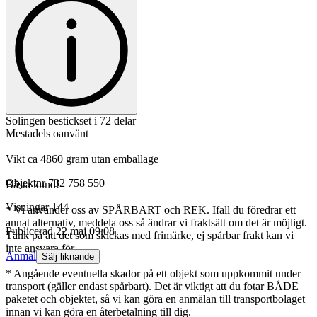
Solingen bestickset i 72 delar
Mestadels oanvänt
Vikt ca 4860 gram utan emballage
Objektnr
732 758 550
Bästa kund!
Visningar
144
* Vi använder oss av SPÅRBART och REK. Ifall du föredrar ett
annat alternativ, meddela oss så ändrar vi fraktsätt om det är möjligt.
Publicerad
22 maj 09:08
Tänk på att det som skickas med frimärke, ej spårbar frakt kan vi
inte ansvara för.
Anmäl
Sälj liknande
* Angående eventuella skador på ett objekt som uppkommit under
transport (gäller endast spårbart). Det är viktigt att du fotar BÅDE
paketet och objektet, så vi kan göra en anmälan till transportbolaget
innan vi kan göra en återbetalning till dig.