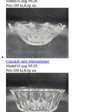
Sluttid
10 aug 09:28
.
Pris:
100 kr
,
Köp nu
.
Glasskål med stjärnmönster
Sluttid
10 aug 09:29
.
Pris:
100 kr
,
Köp nu
.