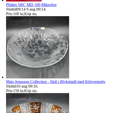
Philips SBC MD 100 Mikrofon
Sluttid
09:14
9 aug 09:14
.
Pris:
100 kr
,
Köp nu
.
Mats Jonasson Collection - Skål i Blykristall med Klövermotiv
Sluttid
10 aug 09:16
.
Pris:
150 kr
,
Köp nu
.