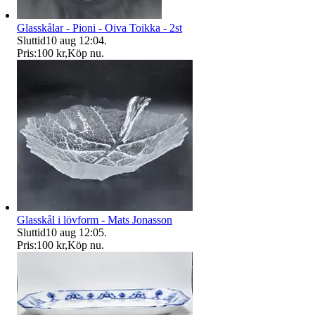
Glasskålar - Pioni - Oiva Toikka - 2st
Sluttid
10 aug 12:04
.
Pris:
100 kr
,
Köp nu
.
Glasskål i lövform - Mats Jonasson
Sluttid
10 aug 12:05
.
Pris:
100 kr
,
Köp nu
.