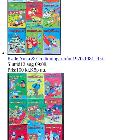
Kalle Anka & C:o tidningar från 1970-1981, 9 st.
Sluttid
12 aug 09:08
.
Pris:
100 kr
,
Köp nu
.