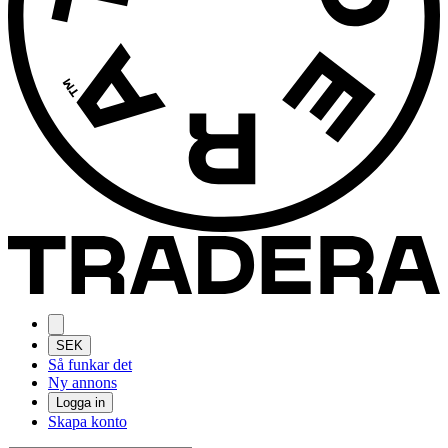
SEK
Så funkar det
Ny annons
Logga in
Skapa konto