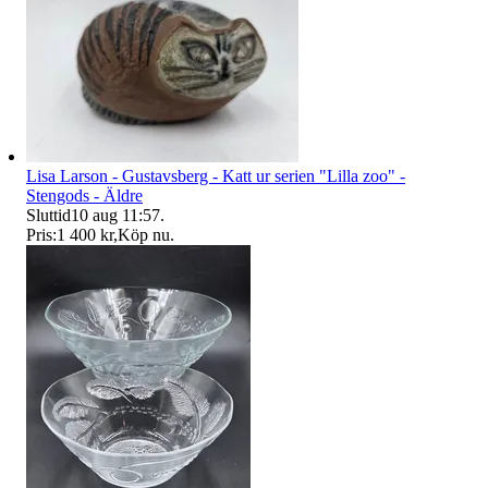
Lisa Larson - Gustavsberg - Katt ur serien "Lilla zoo" -
Stengods - Äldre
Sluttid
10 aug 11:57
.
Pris:
1 400 kr
,
Köp nu
.