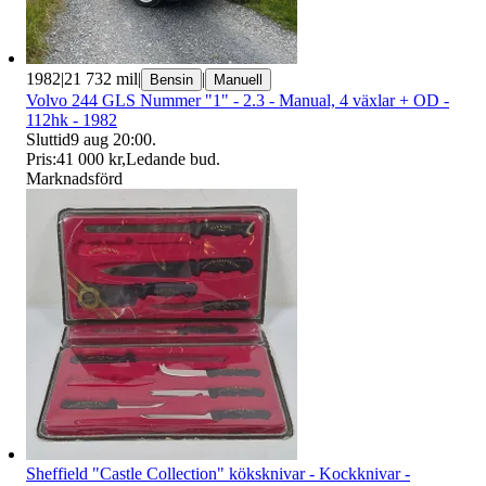
1982
|
21 732 mil
|
|
Bensin
Manuell
Volvo 244 GLS Nummer "1" - 2.3 - Manual, 4 växlar + OD -
112hk - 1982
Sluttid
9 aug 20:00
.
Pris:
41 000 kr
,
Ledande bud
.
Marknadsförd
Sheffield "Castle Collection" köksknivar - Kockknivar -