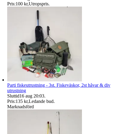
Pris:
100 kr
,
Utropspris
.
Parti fiskeutrustning - 3st. Fiskeväskor, 2st håvar & div
utrustning
Sluttid
16 aug 20:03
.
Pris:
135 kr
,
Ledande bud
.
Marknadsförd