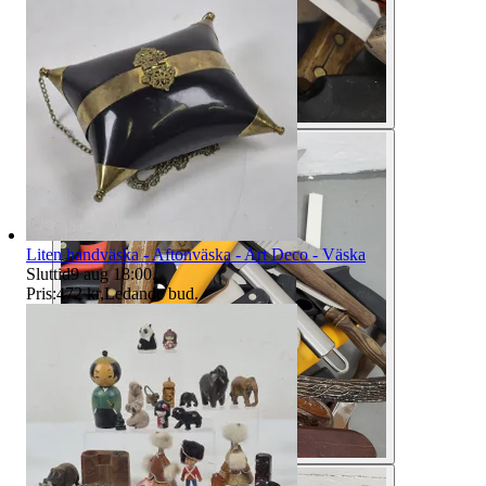
Liten handväska - Aftonväska - Art Deco - Väska
Sluttid
9 aug 18:00
.
Pris:
472 kr
,
Ledande bud
.