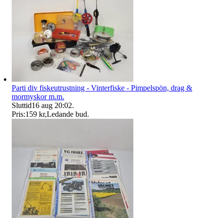
Parti div fiskeutrustning - Vinterfiske - Pimpelspön, drag &
mormyskor m.m.
Sluttid
16 aug 20:02
.
Pris:
159 kr
,
Ledande bud
.