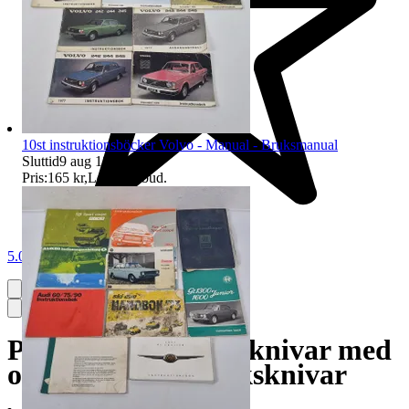
10st instruktionsböcker Volvo - Manual - Bruksmanual
Sluttid
9 aug 18:04
.
Pris:
165 kr
,
Ledande bud
.
5.0
Parti div blandade knivar med
olika märken - Köksknivar