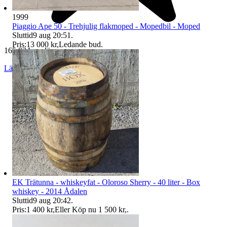
1999
Piaggio Ape 50 - Trehjulig flakmoped - Mopedbil - Moped
Sluttid
9 aug 20:51
.
Pris:
13 000 kr
,
Ledande bud
.
165 034 omdömen
Läs omdömen
Följ
EK Trätunna - whiskeyfat - Oloroso Sherry - 40 liter - Box
whiskey - 2014 Ådalen
Sluttid
9 aug 20:42
.
Pris:
1 400 kr
,
Eller Köp nu
1 500 kr
,
.