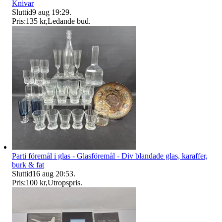
Knivar
Sluttid
9 aug 19:29
.
Pris:
135 kr
,
Ledande bud
.
Parti föremål i glas - Glasföremål - Div blandade glas, karaffer,
burk & fat
Sluttid
16 aug 20:53
.
Pris:
100 kr
,
Utropspris
.