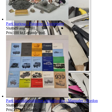
Parti kuriosa - Figuriner - Souvenirer
Sluttid
9 aug 18:01
.
Pris:
100 kr
,
Ledande bud
.
Parti instruktionsböcker militärfordon - Manualer - Fordon
Sluttid
9 aug 18:02
.
Pris:
357 kr
,
Ledande bud
.