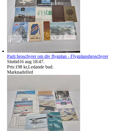
Parti broschyrer om div flygplan - Flygplansbroschyrer
Sluttid
16 aug 18:47
.
Pris:
198 kr
,
Ledande bud
.
Marknadsförd