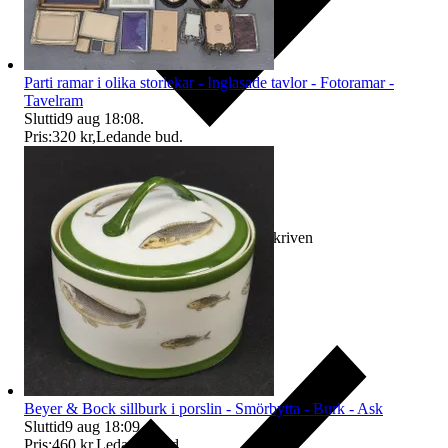
Parti ramar i olika storlekar - Inglasade tavlor - Fotoramar -
Tavelram
Sluttid
9 aug 18:08
.
Pris:
320 kr
,
Ledande bud
.
Ersättning om varan inte är som beskriven
Beyer & Bock sillburk i porslin - Smörbytta - Burk - Ask
Sluttid
9 aug 18:09
.
Pris:
460 kr
,
Ledande bud
.