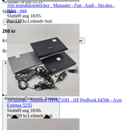
Avslutad
14 jun 22:12
10st instruktionsböcker - Manualer - Fiat - Audi - Ski-doo -
Bilar - mm
Slutpris
Sluttid
9 aug 18:05
.
Pris:
110 kr
,
Ledande bud
.
∙
Visa bud
266 kr
Köparskydd är valfritt hos företag.
Läs mer
Botilda55 vann auktionen
Frakt
195 kr DSV
Avhämtning
Östersund, Sverige
3st laptops - Samsung NP-R720H - HP ProBook 6450b - Acer
Extensa 5235
Sluttid
9 aug 18:06
.
Pris:
100 kr
,
Ledande bud
.