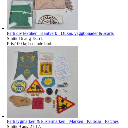
Parti div textilier - Hantverk - Dukar, väggbonader & scarfs
Sluttid
16 aug 18:51
.
Pris:
100 kr
,
Ledande bud
.
Parti tygmärken & klistermärken - Märken - Kuriosa - Patches
Sluttid
9 aug 21:17
.