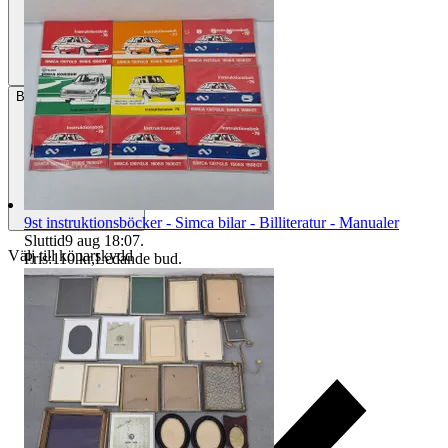
Betalning
Via Tradera
9st instruktionsböcker - Simca bilar - Billiteratur - Manualer
Sluttid
9 aug 18:07
.
Välj till köparskydd
Pris:
110 kr
,
Ledande bud
.