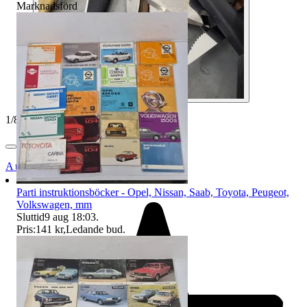
Marknadsförd
1
/
8
Auktionsbyra
Parti instruktionsböcker - Opel, Nissan, Saab, Toyota, Peugeot,
Volkswagen, mm
Sluttid
9 aug 18:03
.
Pris:
141 kr
,
Ledande bud
.