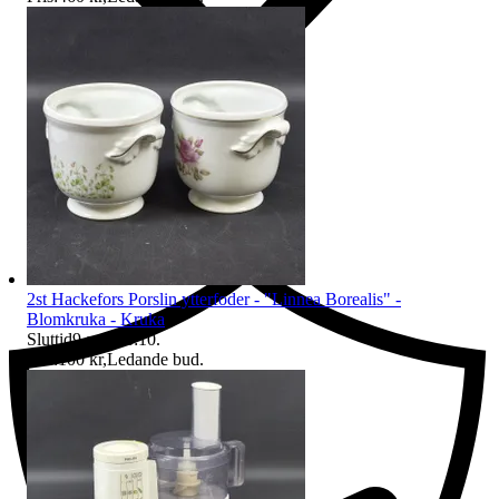
Ersättning om du inte får din vara
2st Hackefors Porslin ytterfoder - "Linnea Borealis" -
Blomkruka - Kruka
Sluttid
9 aug 18:10
.
Pris:
100 kr
,
Ledande bud
.