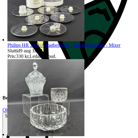
Philips HR 2871/A matberedare - Hushållsapparat - Mixer
Sluttid
9 aug 18:11
.
Pris:
330 kr
,
Ledande bud
.
Beskrivning
Okej använt skick
Synliga tecken på slitage