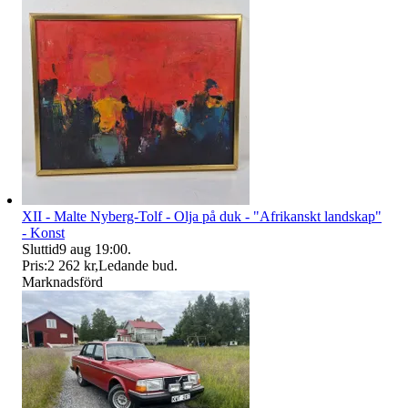
XII - Malte Nyberg-Tolf - Olja på duk - "Afrikanskt landskap"
- Konst
Sluttid
9 aug 19:00
.
Pris:
2 262 kr
,
Ledande bud
.
Marknadsförd