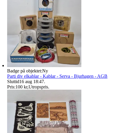
Badge på objektet:
Ny
Parti div elkablar - Kablar - Serva - Bjurhagen - AGB
Sluttid
16 aug 18:47
.
Pris:
100 kr
,
Utropspris
.