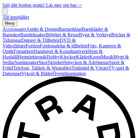
Sälj ditt fordon gratis! Läs mer om hur ->
Till innehållet
Meny
Accessoarer
Antikt & Design
Barnartiklar
Barnkläder &
Barnskor
Barnleksaker
Biljetter & Resor
Bygg & Verktyg
Böcker &
Tidningar
Datorer & Tillbehör
DVD &
Videofilmer
Fordon
Fordonsdelar & tillbehör
Foto, Kameror &
Optik
Frimärken
Handgjort & Konsthantverk
Hem &
Hushåll
Hemelektronik
Hobby
Klockor
Kläder
Konst
Musik
Mynt &
Sedlar
Samlarsaker
Skor
Skönhet
Smycken & Ädelstenar
Sport &
Fritid
Telefoni, Tablets & Wearables
Trädgård & Växter
TV-spel &
Datorspel
Vykort & Bilder
Övrigt
Inspiration