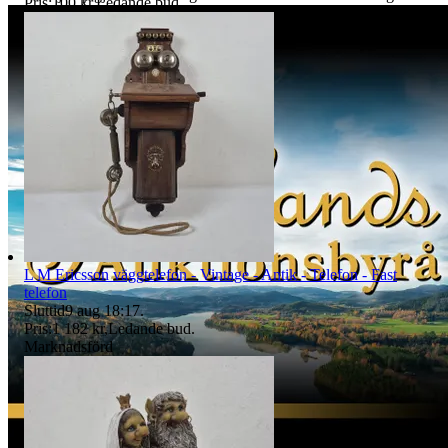
Pris:
100 kr
,
Ledande bud
.
mottagen vara meddela oss via mail till tradera@jabab.se att man
avser att utnyttja ångerrätten. Meddelandet ska innehålla
objektsnummer. Retur ska ske på kundens bekostnad och vara oss
tillhanda inom 14 dagar från det att vi meddelats om ångerrättens
utnyttjande och sändas direkt till det säljande auktionshusets adress -
observera att det inte får skickas till paketombud.
Det är kundens ansvar att objektet skickas tillbaka i exakt samma
skick som vid köptillfället och är skyldig att paketera och hantera
auktionsobjektet så att det inte skadas under transporten. Vi har rätt
att göra avdrag motsvarande den värdeminskning som uppstått till
följd av att kund har hanterat varan i större omfattning än som varit
nödvändigt. Värdeminskningen bedöms från fall till fall. Vi försöker
hantera alla returer så snabbt som möjligt. Efter att kundens retur
hanterats återbetalas pengarna för den köpta varan. Ångerrätten
avser ej det externa köpet av leverans av objektet då
L M Ericsson väggtelefon - Vintage - Antik - Telefon - Fast
konsumenten/köparen uttryckligen har samtyckt till att tjänsten
telefon
börjar utföras och gått med på att det inte finns någon ångerrätt när
Sluttid
9 aug 18:17
.
tjänsten har fullgjorts. Om misstanke att ångerrätt missbrukas, tex
Pris:
1 182 kr
,
Ledande bud
.
används för att ej behöva stå fast vid bud och därmed påverka
Marknadsförd
budgivningsprocessen, förbehåller sig vi oss rätten att stänga av
kundens konto för vidare budgivning hos oss.
REKLAMATION
Vid Reklamation ska kunden omgående ta kontakt med oss via mail
till tradera@jabab.se samt bifoga bilder på varan samt emballagets