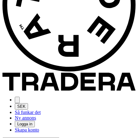
SEK
Så funkar det
Ny annons
Logga in
Skapa konto