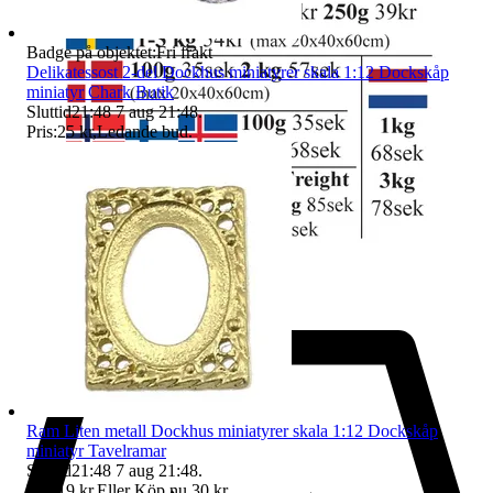
Badge på objektet:
Fri frakt
Delikatessost 2-del Dockhus miniatyrer skala 1:12 Dockskåp
miniatyr Chark Butik
Sluttid
21:48
7 aug 21:48
.
Pris:
25 kr
,
Ledande bud
.
Ram Liten metall Dockhus miniatyrer skala 1:12 Dockskåp
miniatyr Tavelramar
Sluttid
21:48
7 aug 21:48
.
Pris:
19 kr
,
Eller Köp nu
30 kr
,
.