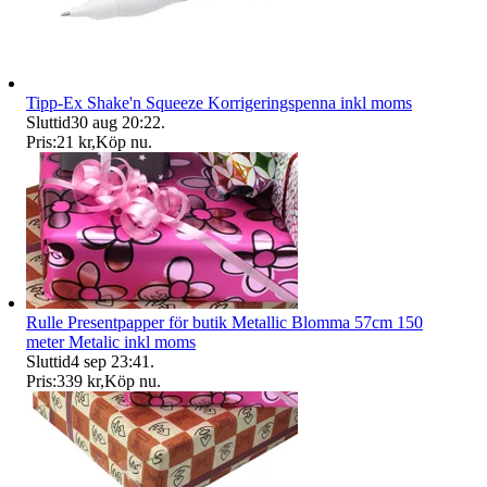
Tipp-Ex Shake'n Squeeze Korrigeringspenna inkl moms
Sluttid
30 aug 20:22
.
Pris:
21 kr
,
Köp nu
.
Rulle Presentpapper för butik Metallic Blomma 57cm 150
meter Metalic inkl moms
Sluttid
4 sep 23:41
.
Pris:
339 kr
,
Köp nu
.