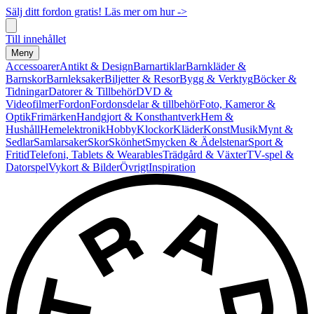
Sälj ditt fordon gratis! Läs mer om hur ->
Till innehållet
Meny
Accessoarer
Antikt & Design
Barnartiklar
Barnkläder &
Barnskor
Barnleksaker
Biljetter & Resor
Bygg & Verktyg
Böcker &
Tidningar
Datorer & Tillbehör
DVD &
Videofilmer
Fordon
Fordonsdelar & tillbehör
Foto, Kameror &
Optik
Frimärken
Handgjort & Konsthantverk
Hem &
Hushåll
Hemelektronik
Hobby
Klockor
Kläder
Konst
Musik
Mynt &
Sedlar
Samlarsaker
Skor
Skönhet
Smycken & Ädelstenar
Sport &
Fritid
Telefoni, Tablets & Wearables
Trädgård & Växter
TV-spel &
Datorspel
Vykort & Bilder
Övrigt
Inspiration