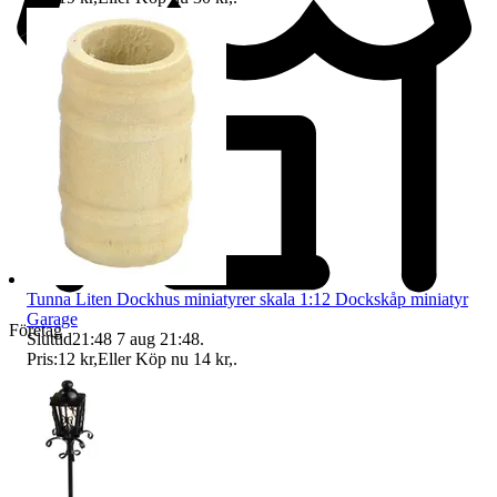
Tunna Liten Dockhus miniatyrer skala 1:12 Dockskåp miniatyr
Garage
Företag
Sluttid
21:48
7 aug 21:48
.
Pris:
12 kr
,
Eller Köp nu
14 kr
,
.