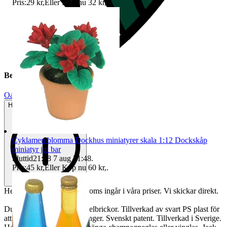
Pris:
29 kr
,
Eller Köp nu
32 kr
,
.
Beskrivning
Oanvänt
Helt ny och aldrig använd
Cyklamen blomma Dockhus miniatyrer skala 1:12 Dockskåp
miniatyr jul bar
Sluttid
21:48
7 aug 21:48
.
Pris:
45 kr
,
Eller Köp nu
60 kr
,
.
Helt nya och oanvända. Moms ingår i våra priser. Vi skickar direkt.
Du får 10 st likadana mingelbrickor. Tillverkad av svart PS plast för
att användas hundratals gånger. Svenskt patent. Tillverkad i Sverige.