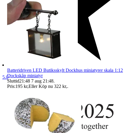
Batteridriven LED Butiksskylt Dockhus miniatyrer skala 1:12
Dockskåp miniatyr
5.0
Sluttid
21:48
7 aug 21:48
.
Pris:
195 kr
,
Eller Köp nu
322 kr
,
.