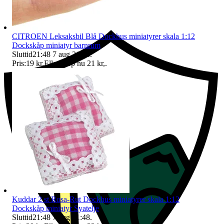
Ersättning om du inte får din vara
CITROEN Leksaksbil Blå Dockhus miniatyrer skala 1:12
Dockskåp miniatyr barnrum
Sluttid
21:48
7 aug 21:48
.
Pris:
19 kr
,
Eller Köp nu
21 kr
,
.
Kuddar 2 st Rosa-Rut Dockhus miniatyrer skala 1:12
Dockskåp miniatyr Syatelje
Sluttid
21:48
7 aug 21:48
.