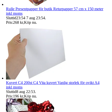
Rulle Presentpapper för butik Returpapper 57 cm x 150 meter
inkl moms
Sluttid
23:54
7 aug 23:54
.
Pris:
268 kr
,
Köp nu
.
Kuvert C4 200st C4 Vita kuvert Vanlig storlek för ovikt A4
inkl moms
Sluttid
8 aug 22:53
.
Pris:
196 kr
,
Köp nu
.