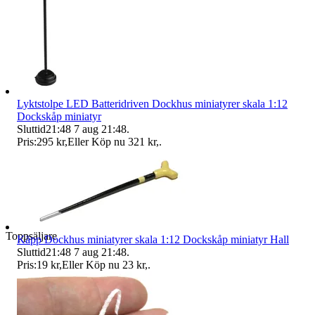
Lyktstolpe LED Batteridriven Dockhus miniatyrer skala 1:12
Dockskåp miniatyr
Sluttid
21:48
7 aug 21:48
.
Pris:
295 kr
,
Eller Köp nu
321 kr
,
.
Toppsäljare
Käpp Dockhus miniatyrer skala 1:12 Dockskåp miniatyr Hall
Sluttid
21:48
7 aug 21:48
.
Pris:
19 kr
,
Eller Köp nu
23 kr
,
.