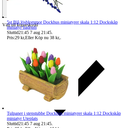
5st Blå lösblommor Dockhus miniatyrer skala 1:12 Dockskåp
Välj till köparskydd
miniatyr badrum
Sluttid
21:45
7 aug 21:45
.
Pris:
29 kr
,
Eller Köp nu
38 kr
,
.
Tulpaner i stenstubbe Dockhus miniatyrer skala 1:12 Dockskåp
miniatyr Uteplats
Sluttid
21:45
7 aug 21:45
.