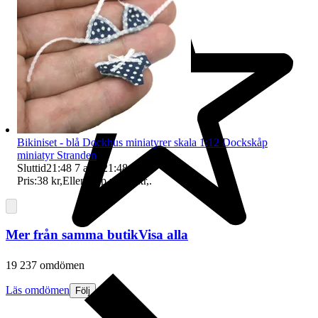
Bikiniset - blå Dockhus miniatyrer skala 1:12 Dockskåp
miniatyr Stranden
Sluttid
21:48
7 aug 21:48
.
Pris:
38 kr
,
Eller Köp nu
47 kr
,
.
Mer från samma butik
Visa alla
19 237 omdömen
Läs omdömen
Följ