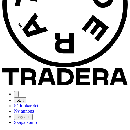
SEK
Så funkar det
Ny annons
Logga in
Skapa konto