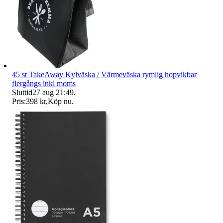
45 st TakeAway Kylväska / Värmeväska rymlig hopvikbar
flergångs inkl moms
Sluttid
27 aug 21:49
.
Pris:
398 kr
,
Köp nu
.