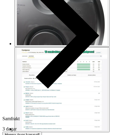
Samfrakt
3 dagar
Hoppa över karusell