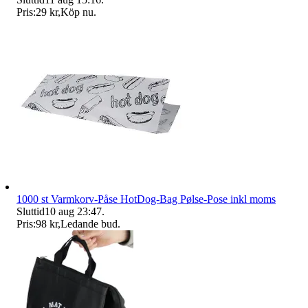
Pris:
29 kr
,
Köp nu
.
1000 st Varmkorv-Påse HotDog-Bag Pølse-Pose inkl moms
Sluttid
10 aug 23:47
.
Pris:
98 kr
,
Ledande bud
.