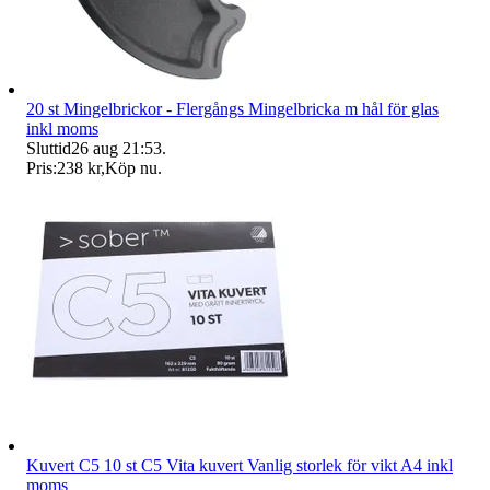
20 st Mingelbrickor - Flergångs Mingelbricka m hål för glas
inkl moms
Sluttid
26 aug 21:53
.
Pris:
238 kr
,
Köp nu
.
Kuvert C5 10 st C5 Vita kuvert Vanlig storlek för vikt A4 inkl
moms