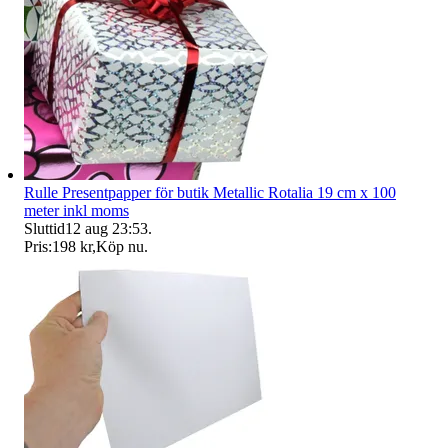
Rulle Presentpapper för butik Metallic Rotalia 19 cm x 100
meter inkl moms
Sluttid
12 aug 23:53
.
Pris:
198 kr
,
Köp nu
.