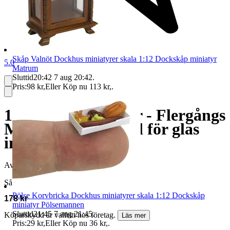
Skåp Valnöt Dockhus miniatyrer skala 1:12 Dockskåp miniatyr
5.0
Matrum
Sluttid
20:42
7 aug 20:42
.
Pris:
98 kr
,
Eller Köp nu
113 kr
,
.
10 st Mingelbrickor - Flergångs
Mingelbricka m hål för glas
inkl moms
Avslutad
14 jul 20:42
Såld för
Pölse Korvbricka Dockhus miniatyrer skala 1:12 Dockskåp
178 kr
miniatyr Pölsemannen
Sluttid
21:45
7 aug 21:45
.
Köparskydd är valfritt hos företag.
Läs mer
Pris:
29 kr
,
Eller Köp nu
36 kr
,
.