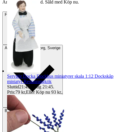
Annonsen är avslutad. Såld med Köp nu.
Frakt
Från 59 kr
Avhämtning
Helsingborg, Sverige
Servitör Docka Dockhus miniatyrer skala 1:12 Dockskåp
miniatyr Restaurangkök
Sluttid
21:45
7 aug 21:45
.
Pris:
79 kr
,
Eller Köp nu
93 kr
,
.
Betalning
Via Tradera