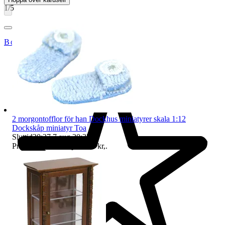
1
/
5
BoutiqueNo9
2 morgontofflor för han Dockhus miniatyrer skala 1:12
Dockskåp miniatyr Toa
Sluttid
20:37
7 aug 20:37
.
Pris:
19 kr
,
Eller Köp nu
25 kr
,
.