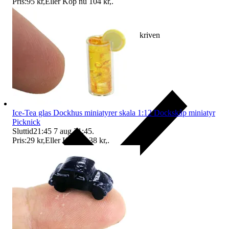
Pris:
95 kr
,
Eller Köp nu
104 kr
,
.
Ersättning om varan inte är som beskriven
Ice-Tea glas Dockhus miniatyrer skala 1:12 Dockskåp miniatyr
Picknick
Sluttid
21:45
7 aug 21:45
.
Pris:
29 kr
,
Eller Köp nu
38 kr
,
.