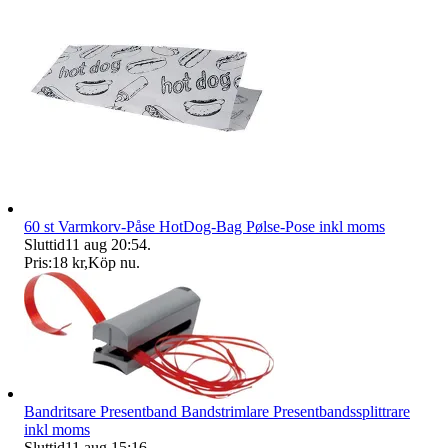
60 st Varmkorv-Påse HotDog-Bag Pølse-Pose inkl moms
Sluttid
11 aug 20:54
.
Pris:
18 kr
,
Köp nu
.
Bandritsare Presentband Bandstrimlare Presentbandssplittrare
inkl moms
Sluttid
11 aug 15:16
.