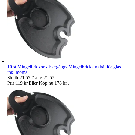
10 st Mingelbrickor - Flergångs Mingelbricka m hål för glas
inkl moms
Sluttid
21:57
7 aug 21:57
.
Pris:
119 kr
,
Eller Köp nu
178 kr
,
.