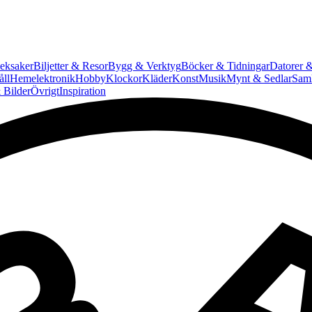
eksaker
Biljetter & Resor
Bygg & Verktyg
Böcker & Tidningar
Datorer &
ll
Hemelektronik
Hobby
Klockor
Kläder
Konst
Musik
Mynt & Sedlar
Saml
 Bilder
Övrigt
Inspiration