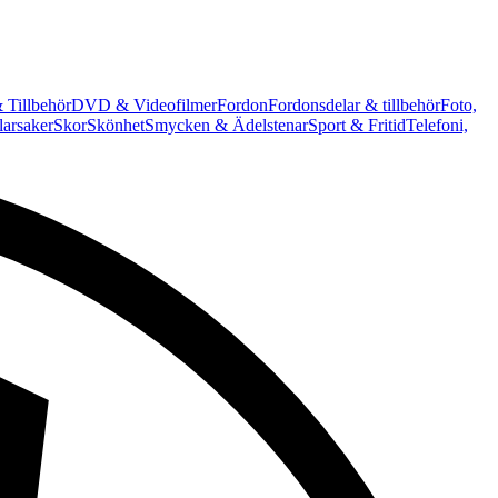
 Tillbehör
DVD & Videofilmer
Fordon
Fordonsdelar & tillbehör
Foto,
arsaker
Skor
Skönhet
Smycken & Ädelstenar
Sport & Fritid
Telefoni,