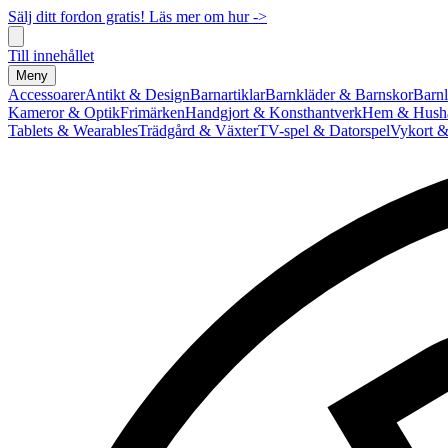
Sälj ditt fordon gratis! Läs mer om hur ->
Till innehållet
Meny
Accessoarer
Antikt & Design
Barnartiklar
Barnkläder & Barnskor
Barnl
Kameror & Optik
Frimärken
Handgjort & Konsthantverk
Hem & Hushå
Tablets & Wearables
Trädgård & Växter
TV-spel & Datorspel
Vykort &