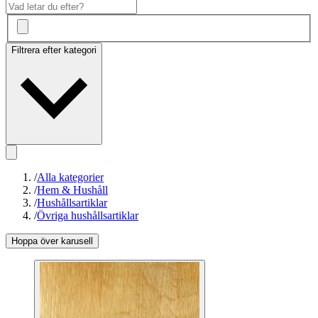
Filtrera efter kategori
/
Alla kategorier
/
Hem & Hushåll
/
Hushållsartiklar
/
Övriga hushållsartiklar
Hoppa över karusell