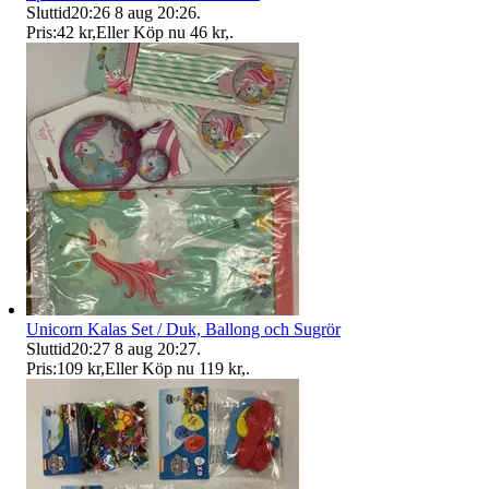
Sluttid
20:26
8 aug 20:26
.
Pris:
42 kr
,
Eller Köp nu
46 kr
,
.
Unicorn Kalas Set / Duk, Ballong och Sugrör
Sluttid
20:27
8 aug 20:27
.
Pris:
109 kr
,
Eller Köp nu
119 kr
,
.