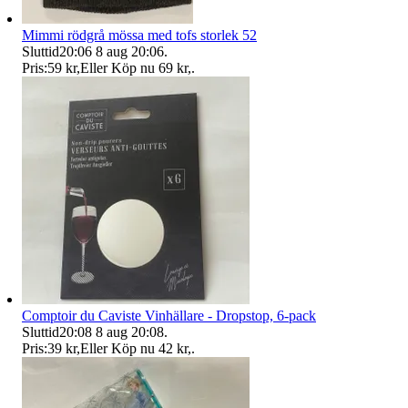
Mimmi rödgrå mössa med tofs storlek 52
Sluttid
20:06
8 aug 20:06
.
Pris:
59 kr
,
Eller Köp nu
69 kr
,
.
Comptoir du Caviste Vinhällare - Dropstop, 6-pack
Sluttid
20:08
8 aug 20:08
.
Pris:
39 kr
,
Eller Köp nu
42 kr
,
.