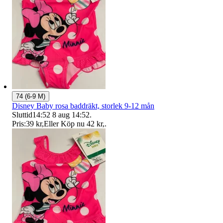
74 (6-9 M)
Disney Baby rosa baddräkt, storlek 9-12 mån
Sluttid
14:52
8 aug 14:52
.
Pris:
39 kr
,
Eller Köp nu
42 kr
,
.