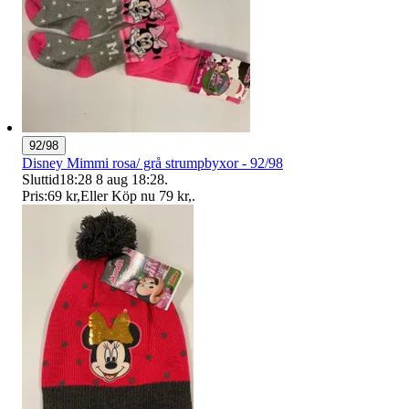
92/98
Disney Mimmi rosa/ grå strumpbyxor - 92/98
Sluttid
18:28
8 aug 18:28
.
Pris:
69 kr
,
Eller Köp nu
79 kr
,
.