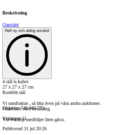
Beskrivning
Oanvänt
Helt ny och aldrig använd
4 stål is kuber
27 x 27 x 27 cm
Rostfritt stål
Vi samfraktar , så titta även på våra andra auktioner.
Objektnr
742 965 773
Frakt sker efter betalning.
Visningar
11
Vid två köp medföljer liten gåva.
Publicerad
31 jul 20:26