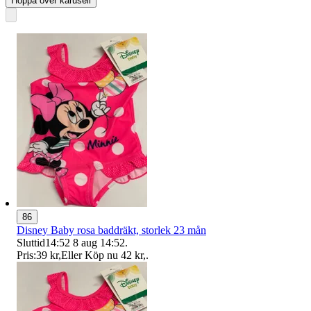
Hoppa över karusell
86
Disney Baby rosa baddräkt, storlek 23 mån
Sluttid
14:52
8 aug 14:52
.
Pris:
39 kr
,
Eller Köp nu
42 kr
,
.