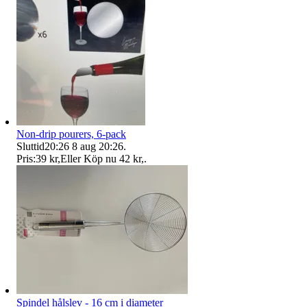
Non-drip pourers, 6-pack
Sluttid
20:26
8 aug 20:26
.
Pris:
39 kr
,
Eller Köp nu
42 kr
,
.
Spindel hålslev - 16 cm i diameter