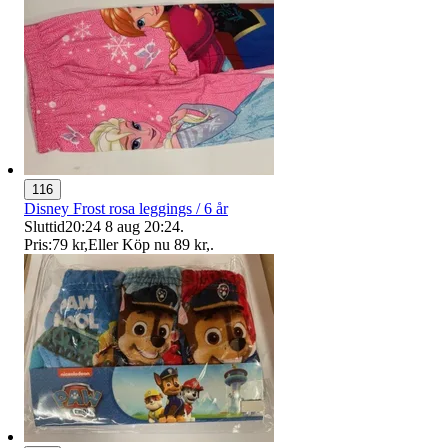
116
Disney Frost rosa leggings / 6 år
Sluttid
20:24
8 aug 20:24
.
Pris:
79 kr
,
Eller Köp nu
89 kr
,
.