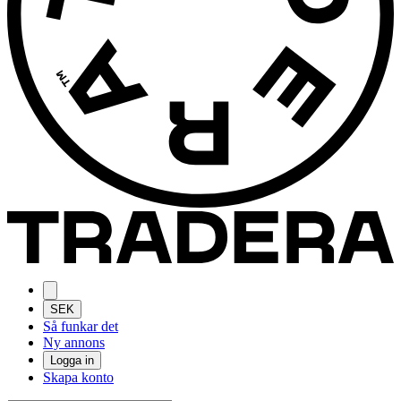
SEK
Så funkar det
Ny annons
Logga in
Skapa konto