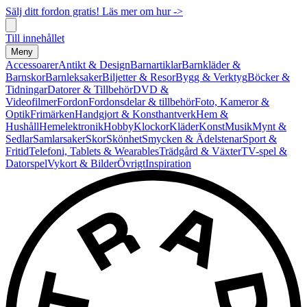
Sälj ditt fordon gratis! Läs mer om hur ->
Till innehållet
Meny
Accessoarer
Antikt & Design
Barnartiklar
Barnkläder &
Barnskor
Barnleksaker
Biljetter & Resor
Bygg & Verktyg
Böcker &
Tidningar
Datorer & Tillbehör
DVD &
Videofilmer
Fordon
Fordonsdelar & tillbehör
Foto, Kameror &
Optik
Frimärken
Handgjort & Konsthantverk
Hem &
Hushåll
Hemelektronik
Hobby
Klockor
Kläder
Konst
Musik
Mynt &
Sedlar
Samlarsaker
Skor
Skönhet
Smycken & Ädelstenar
Sport &
Fritid
Telefoni, Tablets & Wearables
Trädgård & Växter
TV-spel &
Datorspel
Vykort & Bilder
Övrigt
Inspiration