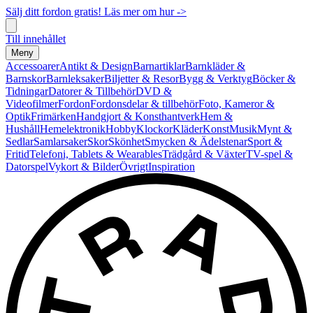
Sälj ditt fordon gratis! Läs mer om hur ->
Till innehållet
Meny
Accessoarer
Antikt & Design
Barnartiklar
Barnkläder &
Barnskor
Barnleksaker
Biljetter & Resor
Bygg & Verktyg
Böcker &
Tidningar
Datorer & Tillbehör
DVD &
Videofilmer
Fordon
Fordonsdelar & tillbehör
Foto, Kameror &
Optik
Frimärken
Handgjort & Konsthantverk
Hem &
Hushåll
Hemelektronik
Hobby
Klockor
Kläder
Konst
Musik
Mynt &
Sedlar
Samlarsaker
Skor
Skönhet
Smycken & Ädelstenar
Sport &
Fritid
Telefoni, Tablets & Wearables
Trädgård & Växter
TV-spel &
Datorspel
Vykort & Bilder
Övrigt
Inspiration