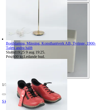
Bordslampa, Mässing, Konsthantverk AB, Tyringe, 1900-
Talets andra hälft
Sluttid
19:25
9 aug 19:25
.
Pris:
600 kr
,
Ledande bud
.
1
/
10
SkåneStadsmission