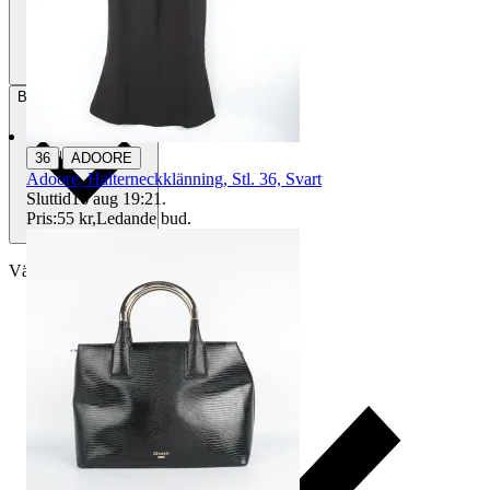
Betalning
Via Tradera
|
36
ADOORE
Adoore, Halterneckklänning, Stl. 36, Svart
Sluttid
16 aug 19:21
.
Pris:
55 kr
,
Ledande bud
.
Välj till köparskydd