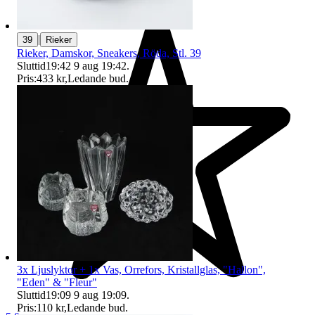
|
39
Rieker
Rieker, Damskor, Sneakers, Röda, Stl. 39
Sluttid
19:42
9 aug 19:42
.
Pris:
433 kr
,
Ledande bud
.
3x Ljuslyktor + 1x Vas, Orrefors, Kristallglas, "Hallon",
"Eden" & "Fleur"
Sluttid
19:09
9 aug 19:09
.
Pris:
110 kr
,
Ledande bud
.