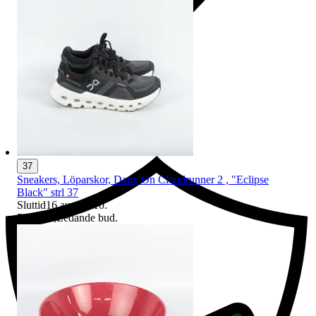
Ersättning om du inte får din vara
37
Sneakers, Löparskor, Dam, On Cloudrunner 2 , "Eclipse
Black" strl 37
Sluttid
16 aug 19:10
.
Pris:
1 kr
,
Ledande bud
.