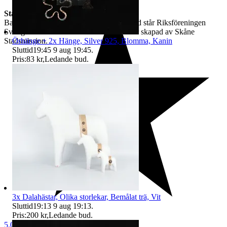
Stadsmissionens Second Hand
Bakom Skåne Stadsmissions Second Hand står Riksföreningen
Sveriges Stadsmissioner. Denna annons är skapad av Skåne
Örhänge + 2x Hänge, Silver 925, Blomma, Kanin
Stadsmission.
Sluttid
19:45
9 aug 19:45
.
Pris:
83 kr
,
Ledande bud
.
3x Dalahästar, Olika storlekar, Bemålat trä, Vit
Sluttid
19:13
9 aug 19:13
.
Pris:
200 kr
,
Ledande bud
.
5.0