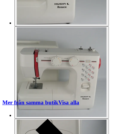
Mer från samma butik
Visa alla