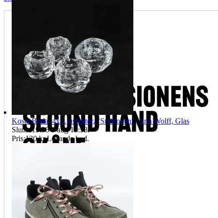
Kosta Boda, 4x Ljuslyktor, "Snöbollen", Ann Wolff, Glas
Sluttid
19:38
9 aug 19:38
.
Pris:
130 kr
,
Ledande bud
.