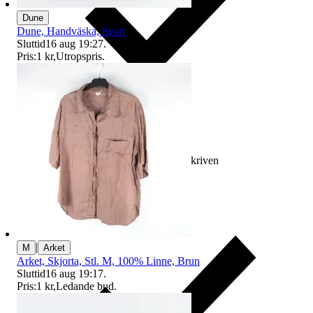
Dune
Dune, Handväska, Svart
Sluttid
16 aug 19:27
.
Pris:
1 kr
,
Utropspris
.
Ersättning om varan inte är som beskriven
|
M
Arket
Arket, Skjorta, Stl. M, 100% Linne, Brun
Sluttid
16 aug 19:17
.
Pris:
1 kr
,
Ledande bud
.