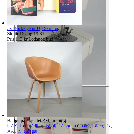
3x Böcker, Pin-Up Samling
Sluttid
16 aug 19:35
.
Pris:
113 kr
,
Ledande bud
.
Badge på objektet:
Avhämtning
HAY, Hee Welling, Fåtölj, "About a Chair", Läder, Ek,
AAC23 Congal