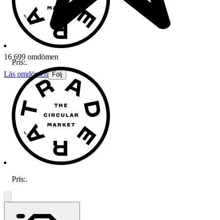
16 699 omdömen
Pris:
.
Läs omdömen
Följ
Pris:
.