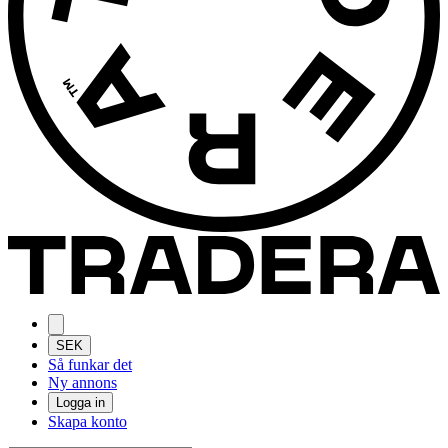
SEK
Så funkar det
Ny annons
Logga in
Skapa konto