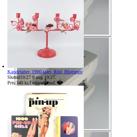
Kandelaber, 1900-talet, Röd, Blommor
Sluttid
19:27
9 aug 19:27
.
Pris:
340 kr
,
Ledande bud
.