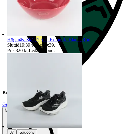
Höganäs, Skål, 2,5 L, Keramik, Blank, Röd
Sluttid
19:39
9 aug 19:39
.
Pris:
320 kr
,
Ledande bud
.
Beskrivning
Gott använt skick
Mindre tecken på användning
|
37
Saucony