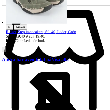
|
40
Rieker
Rieker, Step in-sneakers, Stl. 40, Läder, Grön
Sluttid
19:40
9 aug 19:40
.
Pris:
272 kr
,
Ledande bud
.
Andra har även tittat på
Visa alla