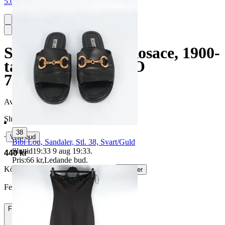
5.0
Symaskin, Hugin Rosace, 1900-
talets senare del, NO
743531992
Avslutad
21 jun 19:12
Slutpris
38
∙
Visa bud
Bibi Lou, Sandaler, Stl. 38, Svart/Guld
Sluttid
19:33
9 aug 19:33
.
440 kr
Pris:
66 kr
,
Ledande bud
.
Köparskydd är valfritt hos företag.
Läs mer
FelixHolmPileborg vann auktionen
Frakt
150 kr DSV