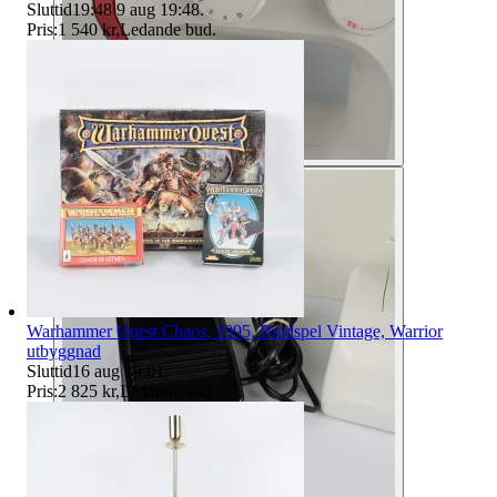
Sluttid
19:48
9 aug 19:48
.
Pris:
1 540 kr
,
Ledande bud
.
Warhammer Quest Chaos, 1995, Brädspel Vintage, Warrior
utbyggnad
Sluttid
16 aug 19:01
.
Pris:
2 825 kr
,
Ledande bud
.