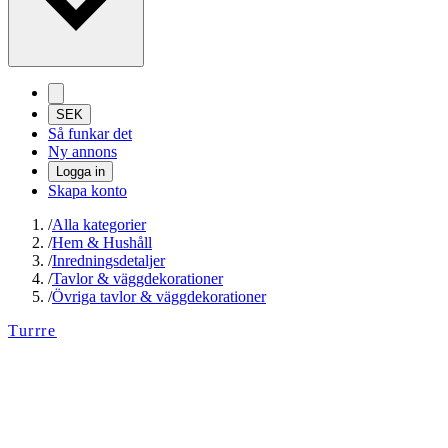
SEK
Så funkar det
Ny annons
Logga in
Skapa konto
/
Alla kategorier
/
Hem & Hushåll
/
Inredningsdetaljer
/
Tavlor & väggdekorationer
/
Övriga tavlor & väggdekorationer
Turrre