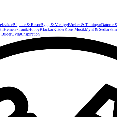
eksaker
Biljetter & Resor
Bygg & Verktyg
Böcker & Tidningar
Datorer &
ll
Hemelektronik
Hobby
Klockor
Kläder
Konst
Musik
Mynt & Sedlar
Saml
 Bilder
Övrigt
Inspiration