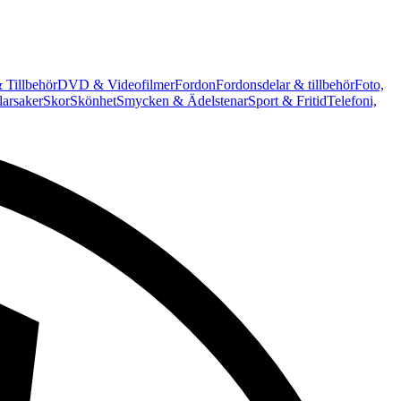
 Tillbehör
DVD & Videofilmer
Fordon
Fordonsdelar & tillbehör
Foto,
arsaker
Skor
Skönhet
Smycken & Ädelstenar
Sport & Fritid
Telefoni,