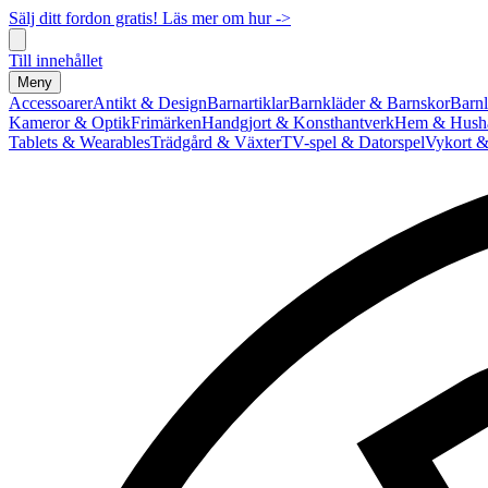
Sälj ditt fordon gratis! Läs mer om hur ->
Till innehållet
Meny
Accessoarer
Antikt & Design
Barnartiklar
Barnkläder & Barnskor
Barnl
Kameror & Optik
Frimärken
Handgjort & Konsthantverk
Hem & Hushå
Tablets & Wearables
Trädgård & Växter
TV-spel & Datorspel
Vykort &