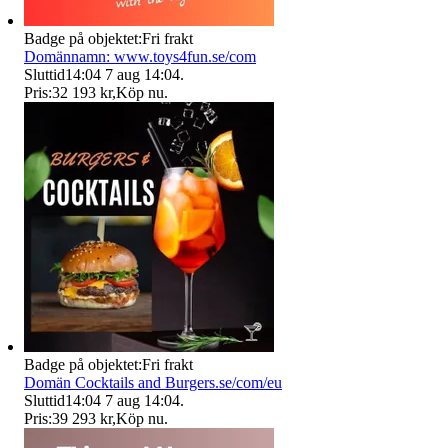
Badge på objektet:
Fri frakt
Domännamn: www.toys4fun.se/com
Sluttid
14:04
7 aug 14:04
.
Pris:
32 193 kr
,
Köp nu
.
Badge på objektet:
Fri frakt
Domän Cocktails and Burgers.se/com/eu
Sluttid
14:04
7 aug 14:04
.
Pris:
39 293 kr
,
Köp nu
.