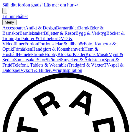
Sälj ditt fordon gratis! Läs mer om hur ->
Till innehållet
Meny
Accessoarer
Antikt & Design
Barnartiklar
Barnkläder &
Barnskor
Barnleksaker
Biljetter & Resor
Bygg & Verktyg
Böcker &
Tidningar
Datorer & Tillbehör
DVD &
Videofilmer
Fordon
Fordonsdelar & tillbehör
Foto, Kameror &
Optik
Frimärken
Handgjort & Konsthantverk
Hem &
Hushåll
Hemelektronik
Hobby
Klockor
Kläder
Konst
Musik
Mynt &
Sedlar
Samlarsaker
Skor
Skönhet
Smycken & Ädelstenar
Sport &
Fritid
Telefoni, Tablets & Wearables
Trädgård & Växter
TV-spel &
Datorspel
Vykort & Bilder
Övrigt
Inspiration