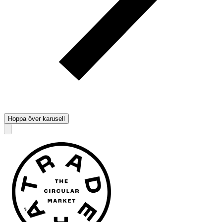
Hoppa över karusell