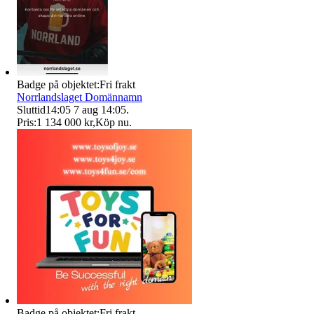
Badge på objektet:
Fri frakt
Norrlandslaget Domännamn
Sluttid
14:05
7 aug 14:05
.
Pris:
1 134 000 kr
,
Köp nu
.
Badge på objektet:
Fri frakt