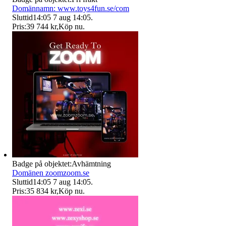
Domännamn: www.toys4fun.se/com
Sluttid
14:05
7 aug 14:05
.
Pris:
39 744 kr
,
Köp nu
.
Badge på objektet:
Avhämtning
Domänen zoomzoom.se
Sluttid
14:05
7 aug 14:05
.
Pris:
35 834 kr
,
Köp nu
.