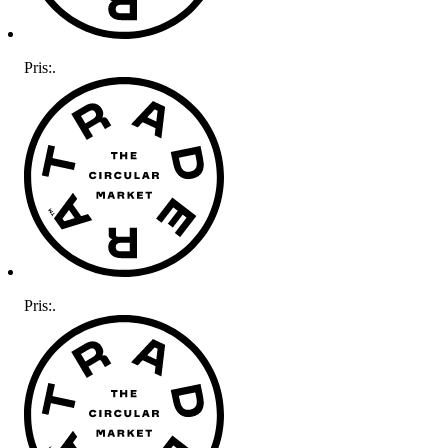
Pris:
.
Pris:
.