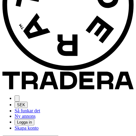
SEK
Så funkar det
Ny annons
Logga in
Skapa konto