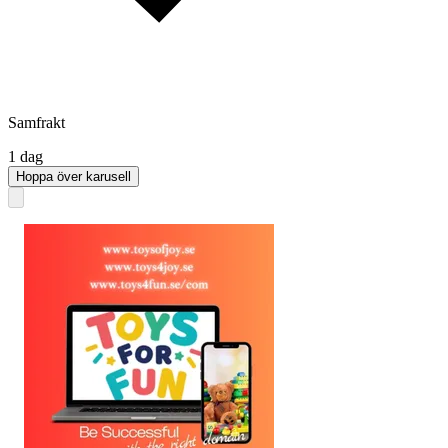
Samfrakt
1 dag
Hoppa över karusell