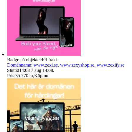
Badge på objektet:
Fri frakt
Domännamn: www.zexi.se, www.zexyshop.se, www.zexify.se
Sluttid
14:08
7 aug 14:08
.
Pris:
35 770 kr
,
Köp nu
.