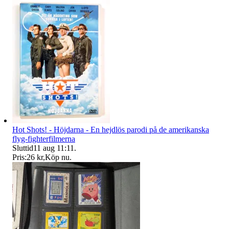
Hot Shots! - Höjdarna - En hejdlös parodi på de amerikanska
flyg-fighterfilmerna
Sluttid
11 aug 11:11
.
Pris:
26 kr
,
Köp nu
.