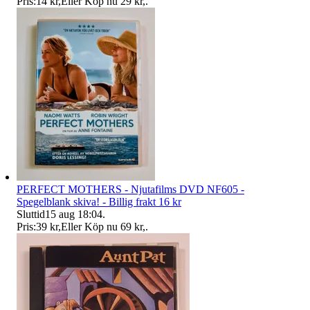
Pris:
14 kr
,
Eller Köp nu
29 kr
,
.
PERFECT MOTHERS - Njutafilms DVD NF605 -
Spegelblank skiva! - Billig frakt 16 kr
Sluttid
15 aug 18:04
.
Pris:
39 kr
,
Eller Köp nu
69 kr
,
.