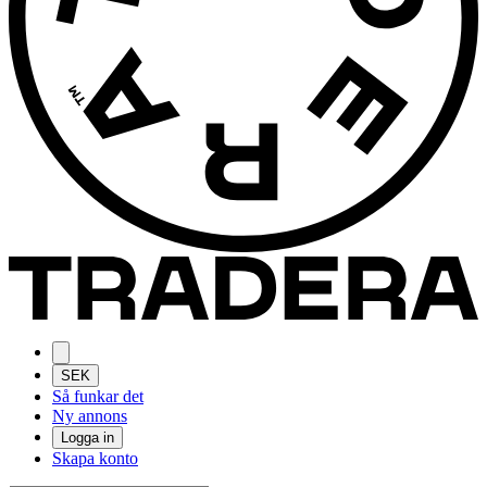
SEK
Så funkar det
Ny annons
Logga in
Skapa konto