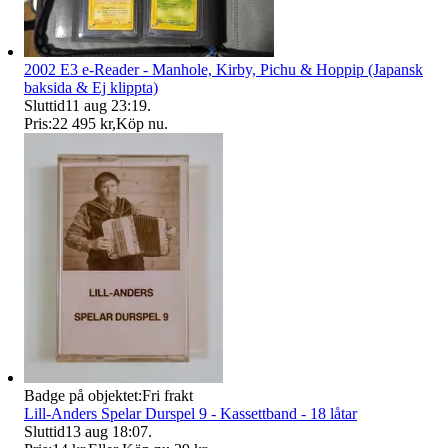
2002 E3 e-Reader - Manhole, Kirby, Pichu & Hoppip (Japansk
baksida & Ej klippta)
Sluttid
11 aug 23:19
.
Pris:
22 495 kr
,
Köp nu
.
Badge på objektet:
Fri frakt
Lill-Anders Spelar Durspel 9 - Kassettband - 18 låtar
Sluttid
13 aug 18:07
.