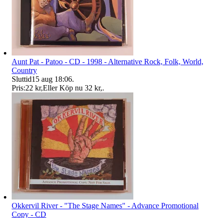
Aunt Pat - Patoo - CD - 1998 - Alternative Rock, Folk, World,
Country
Sluttid
15 aug 18:06
.
Pris:
22 kr
,
Eller Köp nu
32 kr
,
.
Okkervil River - "The Stage Names" - Advance Promotional
Copy - CD