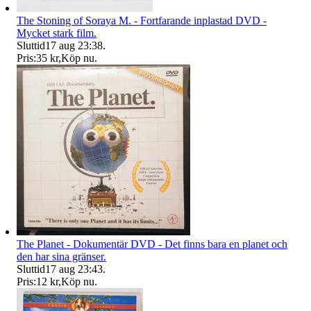
The Stoning of Soraya M. - Fortfarande inplastad DVD -
Mycket stark film.
Sluttid
17 aug 23:38
.
Pris:
35 kr
,
Köp nu
.
The Planet - Dokumentär DVD - Det finns bara en planet och
den har sina gränser.
Sluttid
17 aug 23:43
.
Pris:
12 kr
,
Köp nu
.