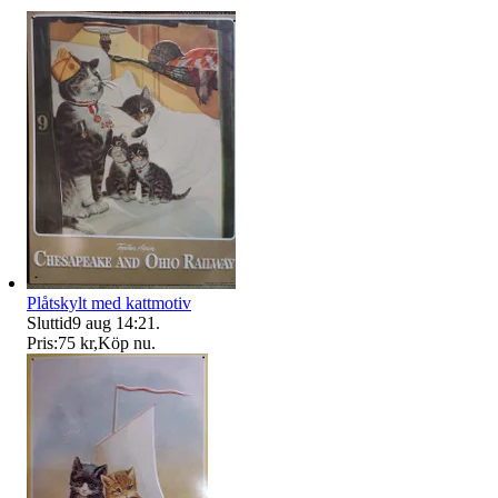
Plåtskylt med kattmotiv
Sluttid
9 aug 14:21
.
Pris:
75 kr
,
Köp nu
.