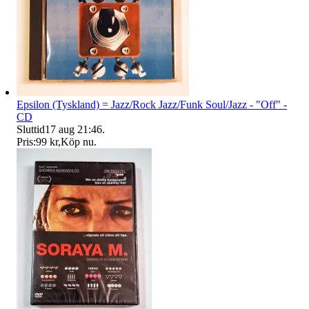
Epsilon (Tyskland) = Jazz/Rock Jazz/Funk Soul/Jazz - "Off" -
CD
Sluttid
17 aug 21:46
.
Pris:
99 kr
,
Köp nu
.