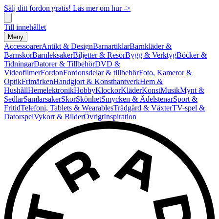
Sälj ditt fordon gratis! Läs mer om hur ->
Till innehållet
Meny
Accessoarer
Antikt & Design
Barnartiklar
Barnkläder &
Barnskor
Barnleksaker
Biljetter & Resor
Bygg & Verktyg
Böcker &
Tidningar
Datorer & Tillbehör
DVD &
Videofilmer
Fordon
Fordonsdelar & tillbehör
Foto, Kameror &
Optik
Frimärken
Handgjort & Konsthantverk
Hem &
Hushåll
Hemelektronik
Hobby
Klockor
Kläder
Konst
Musik
Mynt &
Sedlar
Samlarsaker
Skor
Skönhet
Smycken & Ädelstenar
Sport &
Fritid
Telefoni, Tablets & Wearables
Trädgård & Växter
TV-spel &
Datorspel
Vykort & Bilder
Övrigt
Inspiration