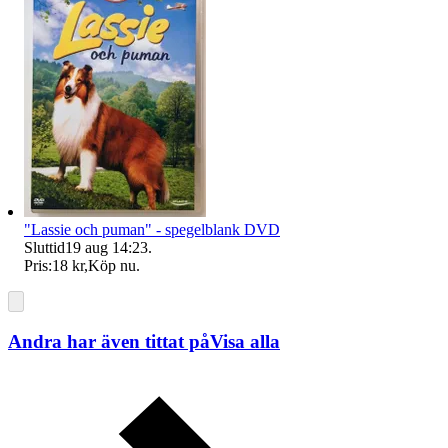
"Lassie och puman" - spegelblank DVD
Sluttid
19 aug 14:23
.
Pris:
18 kr
,
Köp nu
.
Andra har även tittat på
Visa alla