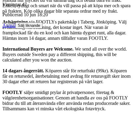
Handla hur mycket du vill samma dag och betala bara en frakt.
Visningar
47
Enkelt, tydligt och smart när du vill passa på att köpa mer och spara
på frakten. Köp olika dagar blir separata ordrar med ny frakt.
Publicerad
10 jun 18:20
Avhämtning
via FOOTLYs paketskåp i Taberg, Jönköping. Välj
Anmäl
Sälj liknande
avhämtning vid betalning, det kostar inget. När varan är
framplockad får du en kod och kan hämta dygnet runt, alla dagar.
Hämtas inom 14 dagar, annars tillfaller varan FOOTLY.
International Buyers are Welcome.
We send all over the world.
Buyers outside Sweden pay a different shipping, this will be
calculated after you won the auction.
14 dagars ångerrätt.
Köparen står för returfrakt (99kr). Köparen
får en retursedel, återbetalning med avdrag för returavgift sker inom
30 dagar efter att returen har registrerats på vårt lager.
FOOTLY
säljer smidigt prylar åt privatpersoner, företag &
välgörenhetsorganisationer. Genom att handla av oss på FOOTLY
bidrar du till att återanvända eller använda redan producerade saker.
Tillsammans kan vi minska vårt ekologiska fotavtryck.