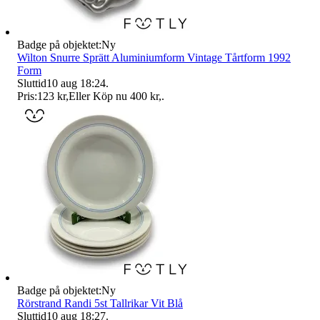
Badge på objektet:
Ny
Wilton Snurre Sprätt Aluminiumform Vintage Tårtform 1992
Form
Sluttid
10 aug 18:24
.
Pris:
123 kr
,
Eller Köp nu
400 kr
,
.
Badge på objektet:
Ny
Rörstrand Randi 5st Tallrikar Vit Blå
Sluttid
10 aug 18:27
.