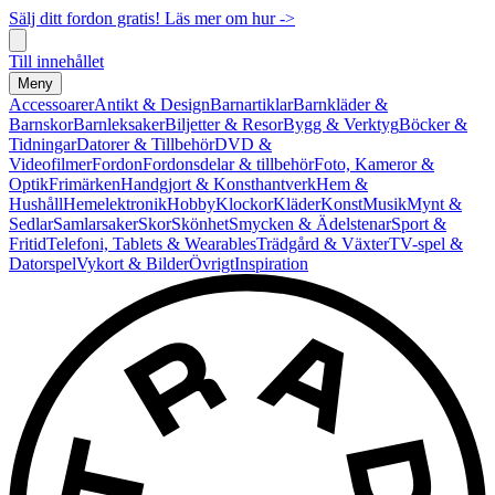
Sälj ditt fordon gratis! Läs mer om hur ->
Till innehållet
Meny
Accessoarer
Antikt & Design
Barnartiklar
Barnkläder &
Barnskor
Barnleksaker
Biljetter & Resor
Bygg & Verktyg
Böcker &
Tidningar
Datorer & Tillbehör
DVD &
Videofilmer
Fordon
Fordonsdelar & tillbehör
Foto, Kameror &
Optik
Frimärken
Handgjort & Konsthantverk
Hem &
Hushåll
Hemelektronik
Hobby
Klockor
Kläder
Konst
Musik
Mynt &
Sedlar
Samlarsaker
Skor
Skönhet
Smycken & Ädelstenar
Sport &
Fritid
Telefoni, Tablets & Wearables
Trädgård & Växter
TV-spel &
Datorspel
Vykort & Bilder
Övrigt
Inspiration