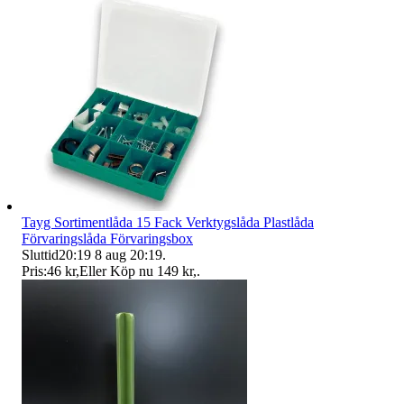
Tayg Sortimentlåda 15 Fack Verktygslåda Plastlåda
Förvaringslåda Förvaringsbox
Sluttid
20:19
8 aug 20:19
.
Pris:
46 kr
,
Eller Köp nu
149 kr
,
.