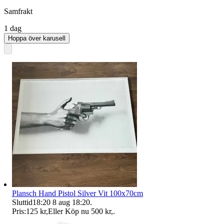
Samfrakt
1 dag
Hoppa över karusell
Plansch Hand Pistol Silver Vit 100x70cm
Sluttid
18:20
8 aug 18:20
.
Pris:
125 kr
,
Eller Köp nu
500 kr
,
.