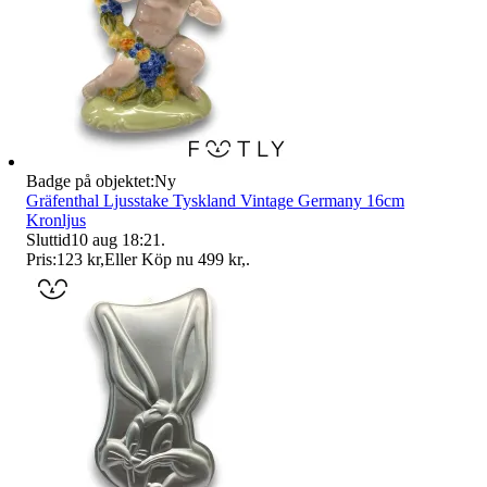
Badge på objektet:
Ny
Gräfenthal Ljusstake Tyskland Vintage Germany 16cm
Kronljus
Sluttid
10 aug 18:21
.
Pris:
123 kr
,
Eller Köp nu
499 kr
,
.