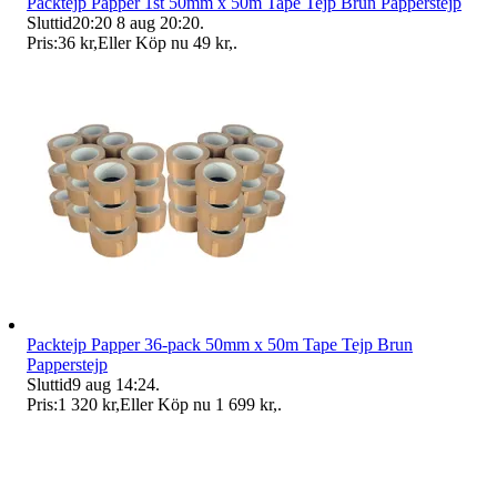
Packtejp Papper 1st 50mm x 50m Tape Tejp Brun Papperstejp
Sluttid
20:20
8 aug 20:20
.
Pris:
36 kr
,
Eller Köp nu
49 kr
,
.
Packtejp Papper 36-pack 50mm x 50m Tape Tejp Brun
Papperstejp
Sluttid
9 aug 14:24
.
Pris:
1 320 kr
,
Eller Köp nu
1 699 kr
,
.