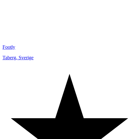
Footly
Taberg
,
Sverige