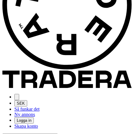
SEK
Så funkar det
Ny annons
Logga in
Skapa konto