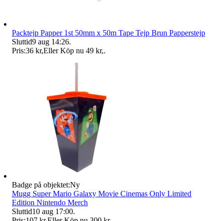
Packtejp Papper 1st 50mm x 50m Tape Tejp Brun Papperstejp
Sluttid
9 aug 14:26
.
Pris:
36 kr
,
Eller Köp nu
49 kr
,
.
Badge på objektet:
Ny
Mugg Super Mario Galaxy Movie Cinemas Only Limited
Edition Nintendo Merch
Sluttid
10 aug 17:00
.
Pris:
107 kr
,
Eller Köp nu
300 kr
,
.