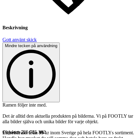
Beskrivning
Gott använt skick
Mindre tecken på användning
Ramen följer inte med.
Det är alltid den aktuella produkten på bilderna. Vi på FOOTLY tar
alla bilder själva och unika bilder för varje objekt.
Objektnr
735 785 382
Enhetsfrakt från 99
kr inom Sverige på hela FOOTLYs sortiment.