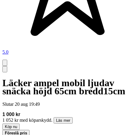
5.0
Läcker ampel mobil ljudav
snäcka höjd 65cm bredd15cm
Slutar
20 aug 19:49
1 000 kr
1 052 kr med köparskydd.
Läs mer
Köp nu
Föreslå pris