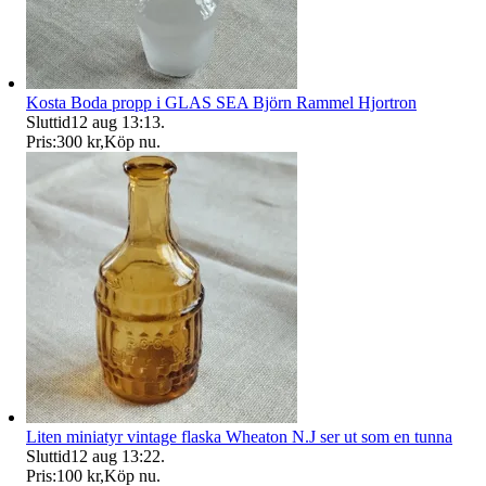
Kosta Boda propp i GLAS SEA Björn Rammel Hjortron
Sluttid
12 aug 13:13
.
Pris:
300 kr
,
Köp nu
.
Liten miniatyr vintage flaska Wheaton N.J ser ut som en tunna
Sluttid
12 aug 13:22
.
Pris:
100 kr
,
Köp nu
.