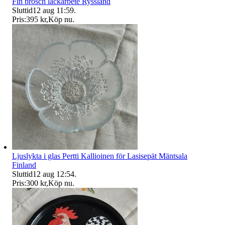
Fin brosch lackarbete Ryssland
Sluttid
12 aug 11:59
.
Pris:
395 kr
,
Köp nu
.
Ljuslykta i glas Pertti Kallioinen för Lasisepät Mäntsala
Finland
Sluttid
12 aug 12:54
.
Pris:
300 kr
,
Köp nu
.