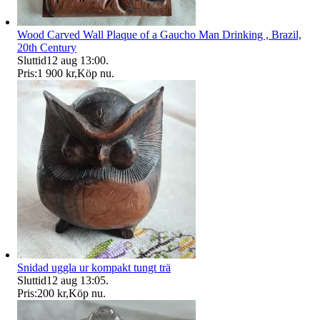
Wood Carved Wall Plaque of a Gaucho Man Drinking , Brazil,
20th Century
Sluttid
12 aug 13:00
.
Pris:
1 900 kr
,
Köp nu
.
Snidad uggla ur kompakt tungt trä
Sluttid
12 aug 13:05
.
Pris:
200 kr
,
Köp nu
.