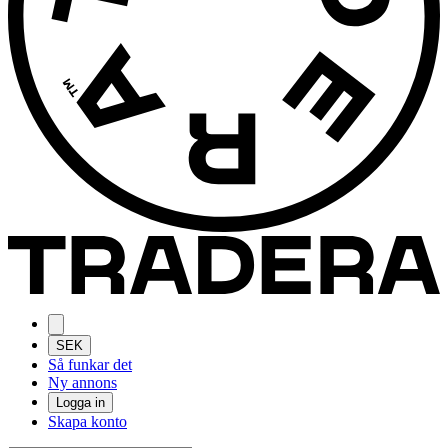
SEK
Så funkar det
Ny annons
Logga in
Skapa konto