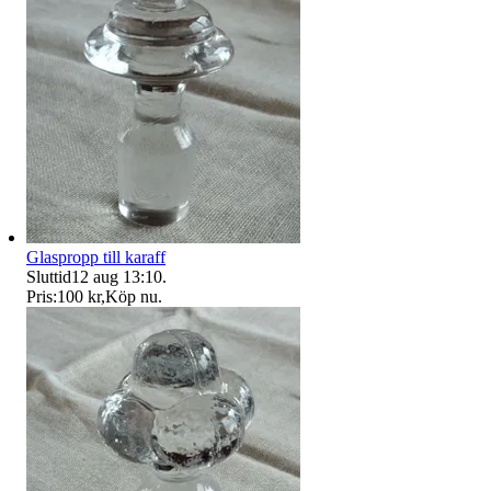
Glaspropp till karaff
Sluttid
12 aug 13:10
.
Pris:
100 kr
,
Köp nu
.