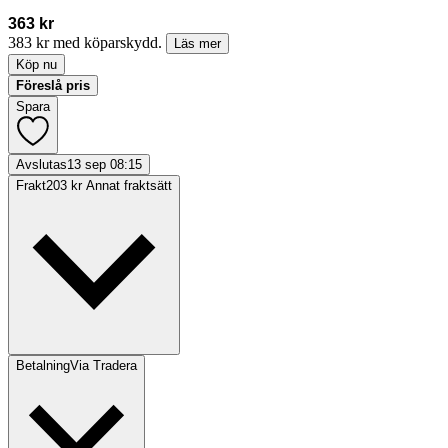
363 kr
383 kr med köparskydd.
Läs mer
Köp nu
Föreslå pris
Spara
Avslutas
13 sep 08:15
Frakt
203 kr Annat fraktsätt
Betalning
Via Tradera