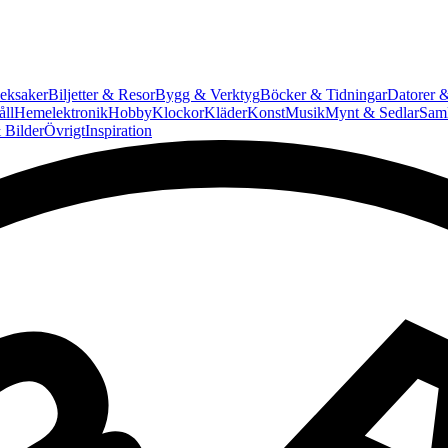
eksaker
Biljetter & Resor
Bygg & Verktyg
Böcker & Tidningar
Datorer &
ll
Hemelektronik
Hobby
Klockor
Kläder
Konst
Musik
Mynt & Sedlar
Saml
 Bilder
Övrigt
Inspiration