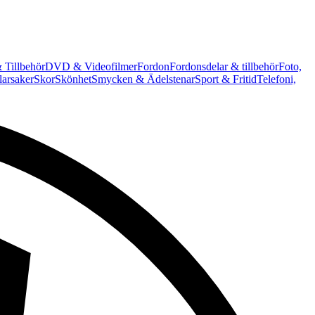
 Tillbehör
DVD & Videofilmer
Fordon
Fordonsdelar & tillbehör
Foto,
arsaker
Skor
Skönhet
Smycken & Ädelstenar
Sport & Fritid
Telefoni,