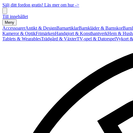
Sälj ditt fordon gratis! Läs mer om hur ->
Till innehållet
Meny
Accessoarer
Antikt & Design
Barnartiklar
Barnkläder & Barnskor
Barnl
Kameror & Optik
Frimärken
Handgjort & Konsthantverk
Hem & Hushå
Tablets & Wearables
Trädgård & Växter
TV-spel & Datorspel
Vykort &