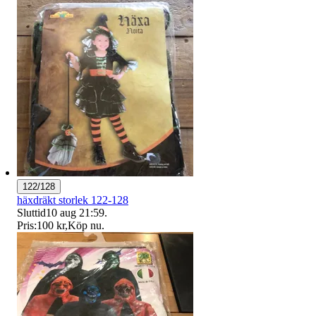
122/128
häxdräkt storlek 122-128
Sluttid
10 aug 21:59
.
Pris:
100 kr
,
Köp nu
.