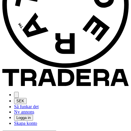
SEK
Så funkar det
Ny annons
Logga in
Skapa konto