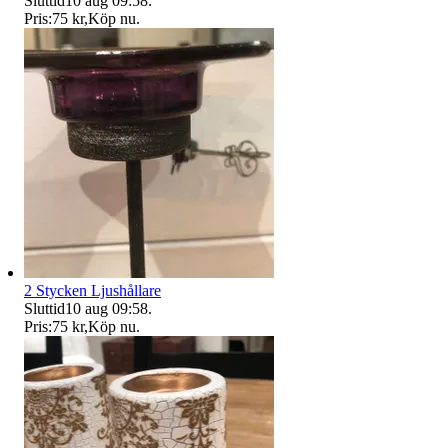
Sluttid
10 aug 09:58
.
Pris:
75 kr
,
Köp nu
.
2 Stycken Ljushållare
Sluttid
10 aug 09:58
.
Pris:
75 kr
,
Köp nu
.