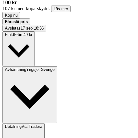
100 kr
107 kr med köparskydd.
Läs mer
Köp nu
Föreslå pris
Avslutas
17 sep 18:36
Frakt
Från 49 kr
Avhämtning
Yngsjö, Sverige
Betalning
Via Tradera