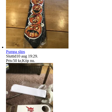
Pumpa slips
Sluttid
10 aug 19:29
.
Pris:
50 kr
,
Köp nu
.