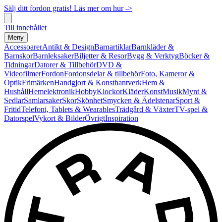
Sälj ditt fordon gratis! Läs mer om hur ->
Till innehållet
Meny
Accessoarer
Antikt & Design
Barnartiklar
Barnkläder &
Barnskor
Barnleksaker
Biljetter & Resor
Bygg & Verktyg
Böcker &
Tidningar
Datorer & Tillbehör
DVD &
Videofilmer
Fordon
Fordonsdelar & tillbehör
Foto, Kameror &
Optik
Frimärken
Handgjort & Konsthantverk
Hem &
Hushåll
Hemelektronik
Hobby
Klockor
Kläder
Konst
Musik
Mynt &
Sedlar
Samlarsaker
Skor
Skönhet
Smycken & Ädelstenar
Sport &
Fritid
Telefoni, Tablets & Wearables
Trädgård & Växter
TV-spel &
Datorspel
Vykort & Bilder
Övrigt
Inspiration