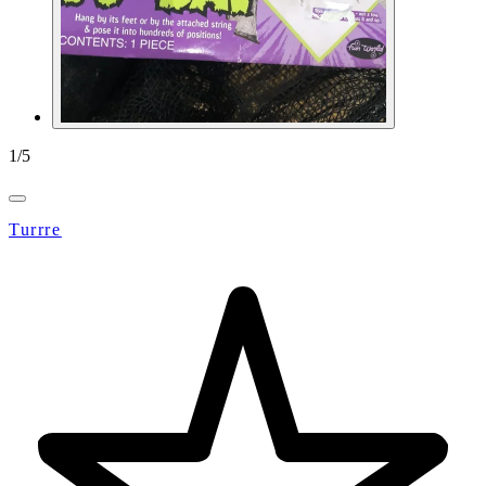
1
/
5
Turrre