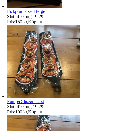
Fickplunta set Helge
Sluttid
10 aug 19:29
.
Pris:
150 kr
,
Köp nu
.
Pumpa Slipsar - 2 st
Sluttid
10 aug 19:29
.
Pris:
100 kr
,
Köp nu
.