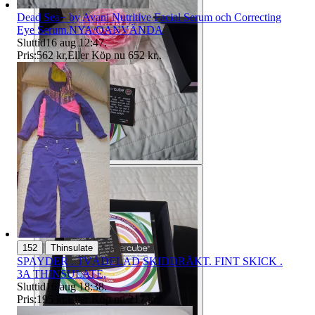
Dead Sea+ by Avani Nutritive Facial Serum och Correcting
Eye Serum.NYA/OANVÄNDA
Sluttid
16 aug 12:47
.
Pris:
562 kr
,
Eller Köp nu
652 kr
,
.
|
152
Thinsulate
SPAYDER . TVÅDELAD SKIDDRÄKT. FINT SKICK .
3A THINSULATE,
Sluttid
16 aug 18:38
.
Pris:
195 kr
,
Eller Köp nu
217 kr
,
.