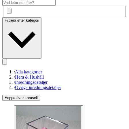
Filtrera efter kategori
/
Alla kategorier
/
Hem & Hushåll
/
Inredningsdetaljer
/
Övriga inredningsdetaljer
Hoppa över karusell