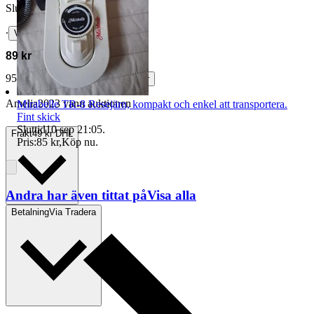
Slutpris
∙
Visa bud
89 kr
95 kr med köparskydd.
Läs mer
Amelia2023 vann auktionen
Mirabelle TR-8 Resejärn, kompakt och enkel att transportera.
Fint skick
Sluttid
10 sep 21:05
.
Frakt
49 kr DHL
Pris:
85 kr
,
Köp nu
.
Andra har även tittat på
Visa alla
Betalning
Via Tradera