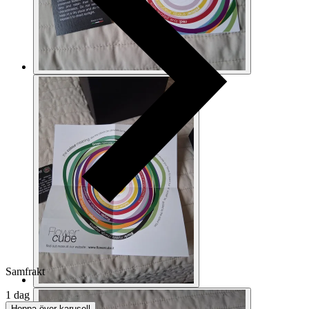
Samfrakt
1 dag
Hoppa över karusell