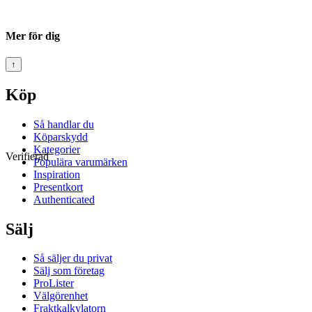
Mer för dig
↑
Köp
Så handlar du
Köparskydd
Kategorier
Verifierad
Populära varumärken
Inspiration
Presentkort
Authenticated
Sälj
Så säljer du privat
Sälj som företag
ProLister
Välgörenhet
Fraktkalkylatorn