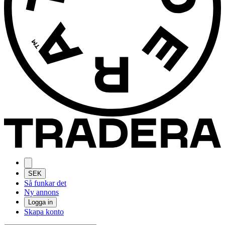
SEK
Så funkar det
Ny annons
Logga in
Skapa konto