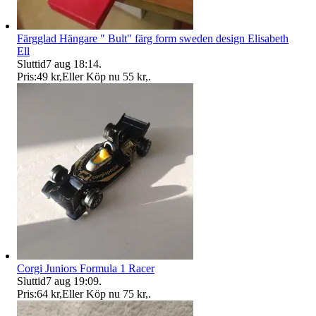
Färgglad Hängare " Bult" färg form sweden design Elisabeth
Ell
Sluttid
7 aug 18:14
.
Pris:
49 kr
,
Eller Köp nu
55 kr
,
.
Corgi Juniors Formula 1 Racer
Sluttid
7 aug 19:09
.
Pris:
64 kr
,
Eller Köp nu
75 kr
,
.