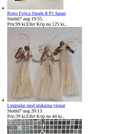
Retro Fujica Single-8 P1 Japan
Sluttid
7 aug 19:55
.
Pris:
99 kr
,
Eller Köp nu
125 kr
,
.
Linänglar med utskurna vingar
Sluttid
7 aug 20:13
.
Pris:
39 kr
,
Eller Köp nu
44 kr
,
.