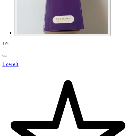
1
/
5
Lowe8