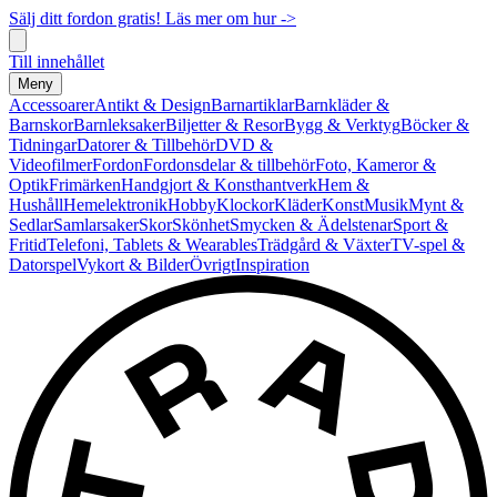
Sälj ditt fordon gratis! Läs mer om hur ->
Till innehållet
Meny
Accessoarer
Antikt & Design
Barnartiklar
Barnkläder &
Barnskor
Barnleksaker
Biljetter & Resor
Bygg & Verktyg
Böcker &
Tidningar
Datorer & Tillbehör
DVD &
Videofilmer
Fordon
Fordonsdelar & tillbehör
Foto, Kameror &
Optik
Frimärken
Handgjort & Konsthantverk
Hem &
Hushåll
Hemelektronik
Hobby
Klockor
Kläder
Konst
Musik
Mynt &
Sedlar
Samlarsaker
Skor
Skönhet
Smycken & Ädelstenar
Sport &
Fritid
Telefoni, Tablets & Wearables
Trädgård & Växter
TV-spel &
Datorspel
Vykort & Bilder
Övrigt
Inspiration