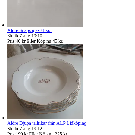
Äldre Snaps glas / likör
Sluttid
7 aug 19:10
.
Pris:
40 kr
,
Eller Köp nu
45 kr
,
.
Äldre Djupa tallrikar från ALP Lidköping
Sluttid
7 aug 19:12
.
Pris:
199 kr
,
Eller Köp nu
225 kr
,
.