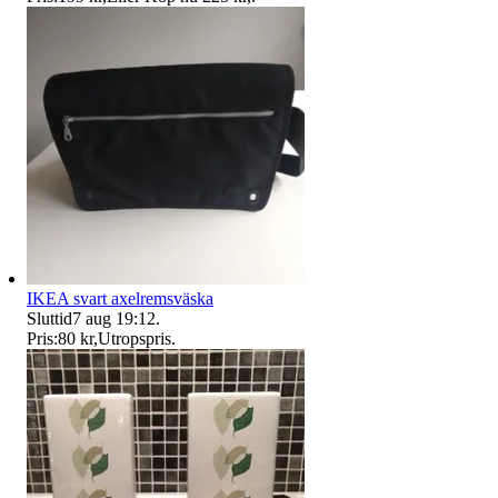
IKEA svart axelremsväska
Sluttid
7 aug 19:12
.
Pris:
80 kr
,
Utropspris
.