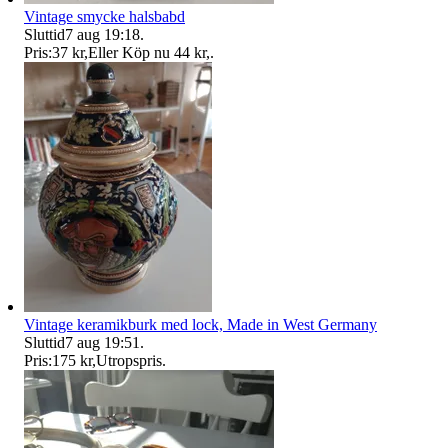
Vintage smycke halsbabd
Sluttid
7 aug 19:18
.
Pris:
37 kr
,
Eller Köp nu
44 kr
,
.
Vintage keramikburk med lock, Made in West Germany
Sluttid
7 aug 19:51
.
Pris:
175 kr
,
Utropspris
.