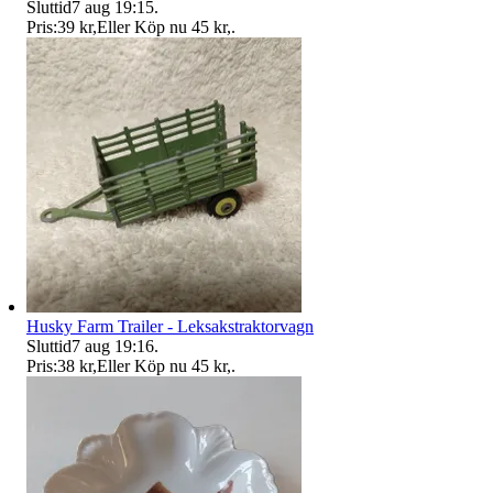
Sluttid
7 aug 19:15
.
Pris:
39 kr
,
Eller Köp nu
45 kr
,
.
Husky Farm Trailer - Leksakstraktorvagn
Sluttid
7 aug 19:16
.
Pris:
38 kr
,
Eller Köp nu
45 kr
,
.