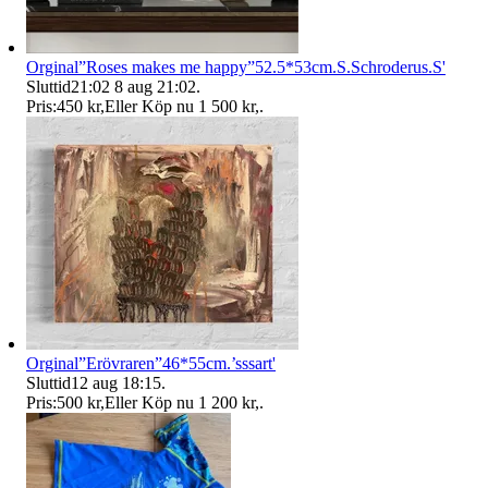
Orginal”Roses makes me happy”52.5*53cm.S.Schroderus.S'
Sluttid
21:02
8 aug 21:02
.
Pris:
450 kr
,
Eller Köp nu
1 500 kr
,
.
Orginal”Erövraren”46*55cm.’sssart'
Sluttid
12 aug 18:15
.
Pris:
500 kr
,
Eller Köp nu
1 200 kr
,
.