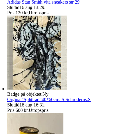
Adidas Stan Smith vita sneakers str 29
Sluttid
16 aug 13:29
.
Pris:
120 kr
,
Utropspris
.
Badge på objektet:
Ny
Orginal”Splittrad”40*60cm. S.Schroderus.S
Sluttid
16 aug 16:31
.
Pris:
600 kr
,
Utropspris
.