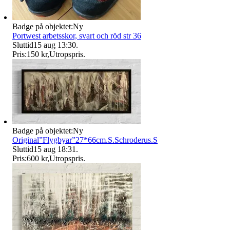
Badge på objektet:
Ny
Portwest arbetsskor, svart och röd str 36
Sluttid
15 aug 13:30
.
Pris:
150 kr
,
Utropspris
.
Badge på objektet:
Ny
Original”Flygbyar”27*66cm.S.Schroderus.S
Sluttid
15 aug 18:31
.
Pris:
600 kr
,
Utropspris
.