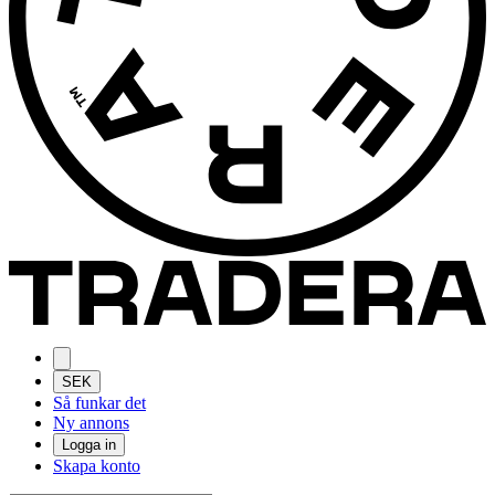
SEK
Så funkar det
Ny annons
Logga in
Skapa konto