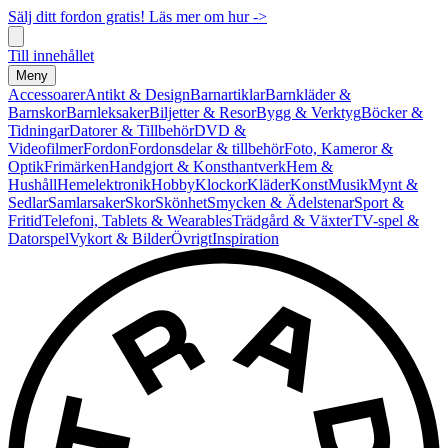
Sälj ditt fordon gratis! Läs mer om hur ->
Till innehållet
Meny
Accessoarer
Antikt & Design
Barnartiklar
Barnkläder &
Barnskor
Barnleksaker
Biljetter & Resor
Bygg & Verktyg
Böcker &
Tidningar
Datorer & Tillbehör
DVD &
Videofilmer
Fordon
Fordonsdelar & tillbehör
Foto, Kameror &
Optik
Frimärken
Handgjort & Konsthantverk
Hem &
Hushåll
Hemelektronik
Hobby
Klockor
Kläder
Konst
Musik
Mynt &
Sedlar
Samlarsaker
Skor
Skönhet
Smycken & Ädelstenar
Sport &
Fritid
Telefoni, Tablets & Wearables
Trädgård & Växter
TV-spel &
Datorspel
Vykort & Bilder
Övrigt
Inspiration