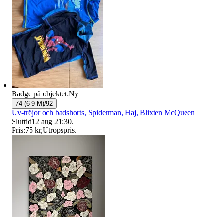
Badge på objektet:
Ny
74 (6-9 M)/92
Uv-tröjor och badshorts, Spiderman, Haj, Blixten McQueen
Sluttid
12 aug 21:30
.
Pris:
75 kr
,
Utropspris
.