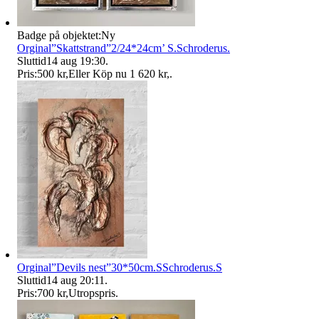
Badge på objektet:
Ny
Orginal”Skattstrand”2/24*24cm’ S.Schroderus.
Sluttid
14 aug 19:30
.
Pris:
500 kr
,
Eller Köp nu
1 620 kr
,
.
Orginal”Devils nest”30*50cm.SSchroderus.S
Sluttid
14 aug 20:11
.
Pris:
700 kr
,
Utropspris
.