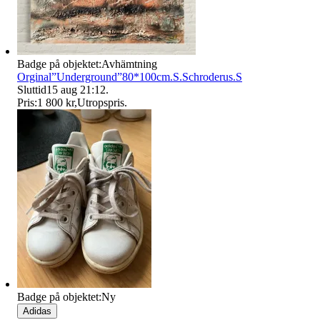
Badge på objektet:
Avhämtning
Orginal”Underground”80*100cm.S.Schroderus.S
Sluttid
15 aug 21:12
.
Pris:
1 800 kr
,
Utropspris
.
Badge på objektet:
Ny
Adidas