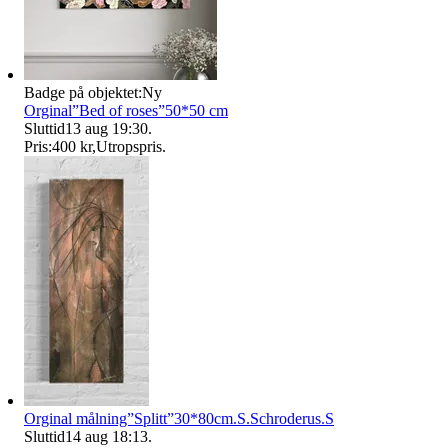
Badge på objektet:
Ny
Orginal”Bed of roses”50*50 cm
Sluttid
13 aug 19:30
.
Pris:
400 kr
,
Utropspris
.
Orginal målning”Splitt”30*80cm.S.Schroderus.S
Sluttid
14 aug 18:13
.