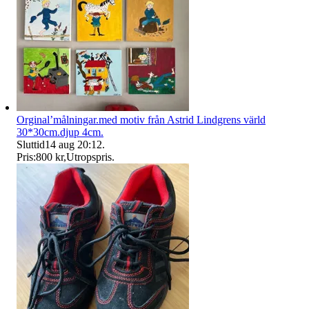
Orginal’målningar.med motiv från Astrid Lindgrens värld
30*30cm.djup 4cm.
Sluttid
14 aug 20:12
.
Pris:
800 kr
,
Utropspris
.