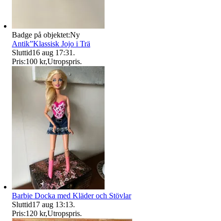
Badge på objektet:
Ny
Antik”Klassisk Jojo i Trä
Sluttid
16 aug 17:31
.
Pris:
100 kr
,
Utropspris
.
Barbie Docka med Kläder och Stövlar
Sluttid
17 aug 13:13
.
Pris:
120 kr
,
Utropspris
.