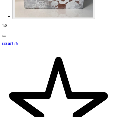
1
/
8
sssart76