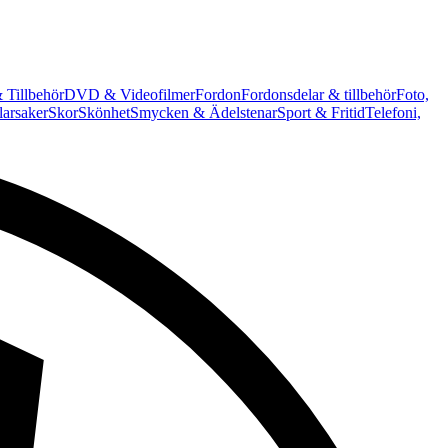
 Tillbehör
DVD & Videofilmer
Fordon
Fordonsdelar & tillbehör
Foto,
arsaker
Skor
Skönhet
Smycken & Ädelstenar
Sport & Fritid
Telefoni,