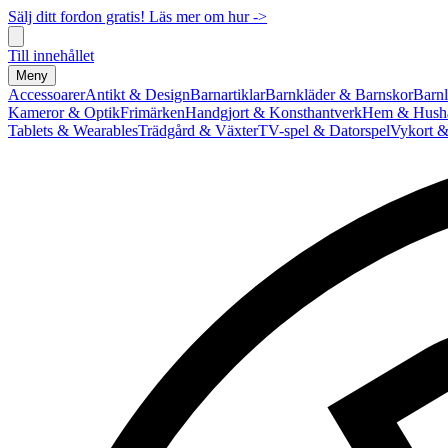
Sälj ditt fordon gratis! Läs mer om hur ->
Till innehållet
Meny
Accessoarer
Antikt & Design
Barnartiklar
Barnkläder & Barnskor
Barnl
Kameror & Optik
Frimärken
Handgjort & Konsthantverk
Hem & Hushå
Tablets & Wearables
Trädgård & Växter
TV-spel & Datorspel
Vykort &