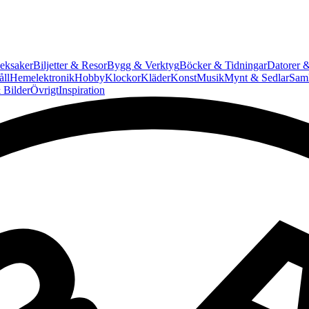
eksaker
Biljetter & Resor
Bygg & Verktyg
Böcker & Tidningar
Datorer &
ll
Hemelektronik
Hobby
Klockor
Kläder
Konst
Musik
Mynt & Sedlar
Saml
 Bilder
Övrigt
Inspiration