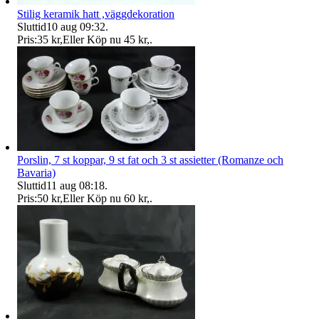
Stilig keramik hatt ,väggdekoration
Sluttid
10 aug 09:32
.
Pris:
35 kr
,
Eller Köp nu
45 kr
,
.
Porslin, 7 st koppar, 9 st fat och 3 st assietter (Romanze och
Bavaria)
Sluttid
11 aug 08:18
.
Pris:
50 kr
,
Eller Köp nu
60 kr
,
.