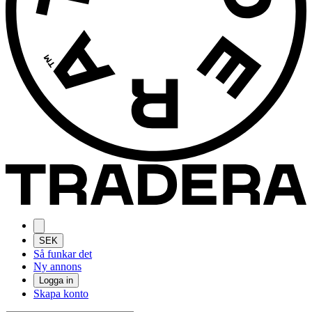
SEK
Så funkar det
Ny annons
Logga in
Skapa konto