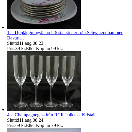
1 st Uppläggningsfat och 6 st assietter från Schwarzenhammer
Bavaria .
Sluttid
11 aug 08:23
.
Pris:
89 kr
,
Eller Köp nu
99 kr
,
.
4 st Champagneglas från RCR Italiensk Kristall
Sluttid
11 aug 08:24
.
Pris:
69 kr
,
Eller Köp nu
79 kr
,
.