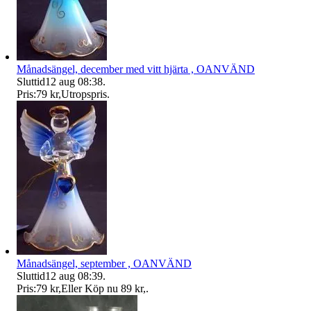
Månadsängel, december med vitt hjärta , OANVÄND
Sluttid
12 aug 08:38
.
Pris:
79 kr
,
Utropspris
.
Månadsängel, september , OANVÄND
Sluttid
12 aug 08:39
.
Pris:
79 kr
,
Eller Köp nu
89 kr
,
.