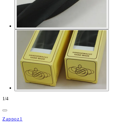
1
/
4
Zappoz1