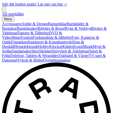
Sälj ditt fordon gratis! Läs mer om hur ->
Till innehållet
Meny
Accessoarer
Antikt & Design
Barnartiklar
Barnkläder &
Barnskor
Barnleksaker
Biljetter & Resor
Bygg & Verktyg
Böcker &
Tidningar
Datorer & Tillbehör
DVD &
Videofilmer
Fordon
Fordonsdelar & tillbehör
Foto, Kameror &
Optik
Frimärken
Handgjort & Konsthantverk
Hem &
Hushåll
Hemelektronik
Hobby
Klockor
Kläder
Konst
Musik
Mynt &
Sedlar
Samlarsaker
Skor
Skönhet
Smycken & Ädelstenar
Sport &
Fritid
Telefoni, Tablets & Wearables
Trädgård & Växter
TV-spel &
Datorspel
Vykort & Bilder
Övrigt
Inspiration