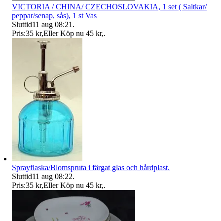
VICTORIA / CHINA/ CZECHOSLOVAKIA, 1 set ( Saltkar/
peppar/senap, sås), 1 st Vas
Sluttid
11 aug 08:21
.
Pris:
35 kr
,
Eller Köp nu
45 kr
,
.
Sprayflaska/Blomspruta i färgat glas och hårdplast.
Sluttid
11 aug 08:22
.
Pris:
35 kr
,
Eller Köp nu
45 kr
,
.