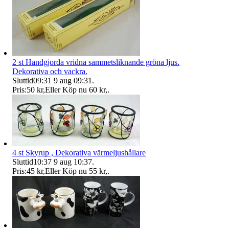
2 st Handgjorda vridna sammetsliknande gröna ljus.
Dekorativa och vackra.
Sluttid
09:31
9 aug 09:31
.
Pris:
50 kr
,
Eller Köp nu
60 kr
,
.
4 st Skyrup , Dekorativa värmeljushållare
Sluttid
10:37
9 aug 10:37
.
Pris:
45 kr
,
Eller Köp nu
55 kr
,
.