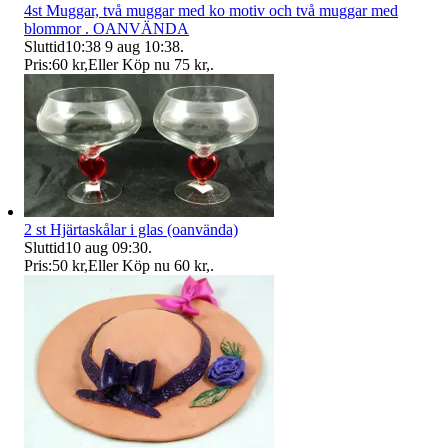
4st Muggar, två muggar med ko motiv och två muggar med
blommor . OANVÄNDA
Sluttid
10:38
9 aug 10:38
.
Pris:
60 kr
,
Eller Köp nu
75 kr
,
.
2 st Hjärtaskålar i glas (oanvända)
Sluttid
10 aug 09:30
.
Pris:
50 kr
,
Eller Köp nu
60 kr
,
.