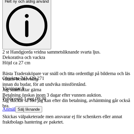
Helt ny och aldrig använd
2 st Handgjorda vridna sammetsliknande svarta ljus.
Dekorativa och vackra
Höjd ca 27 cm
Bästa Traderaköpare var snäll och titta ordentligt på bilderna och läs
Objektnr
743 429 271
varans beskrivning
innan du budar, för att undvika missförstånd.
Visningar
9
Jag samfraktar gärna
Betalning önskas inom 3 dagar efter vunnen auktion.
Publicerad
3 aug 09:30
Jag skickar så fort jag kan efter din betalning, avhämtning går också
bra.
Anmäl
Sälj liknande
Skickas välpaketerade men ansvarar ej för schenkers eller annat
fraktbolags hantering av paketet.