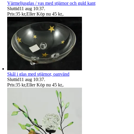
Värmeljusglas / vas med stjärnor och guld kant
Sluttid
11 aug 10:37
.
Pris:
35 kr
,
Eller Köp nu
45 kr
,
.
Skål i glas med stjärnor, oanvänd
Sluttid
11 aug 10:37
.
Pris:
35 kr
,
Eller Köp nu
45 kr
,
.