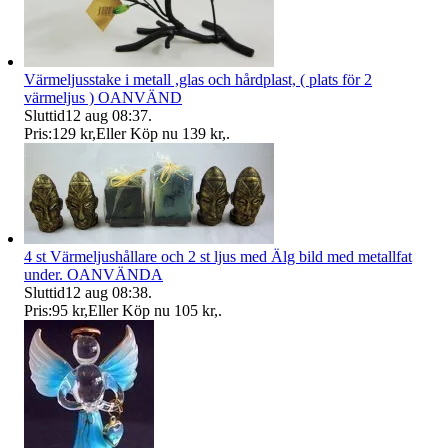
Värmeljusstake i metall ,glas och hårdplast, ( plats för 2
värmeljus ) OANVÄND
Sluttid
12 aug 08:37
.
Pris:
129 kr
,
Eller Köp nu
139 kr
,
.
4 st Värmeljushållare och 2 st ljus med Älg bild med metallfat
under. OANVÄNDA
Sluttid
12 aug 08:38
.
Pris:
95 kr
,
Eller Köp nu
105 kr
,
.