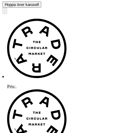
Hoppa över karusell
Pris:
.