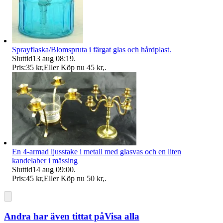
Sprayflaska/Blomspruta i färgat glas och hårdplast.
Sluttid
13 aug 08:19
.
Pris:
35 kr
,
Eller Köp nu
45 kr
,
.
En 4-armad ljusstake i metall med glasvas och en liten
kandelaber i mässing
Sluttid
14 aug 09:00
.
Pris:
45 kr
,
Eller Köp nu
50 kr
,
.
Andra har även tittat på
Visa alla