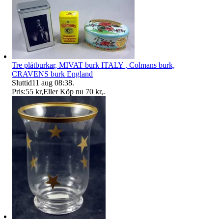
Tre plåtburkar, MIVAT burk ITALY , Colmans burk,
CRAVENS burk England
Sluttid
11 aug 08:38
.
Pris:
55 kr
,
Eller Köp nu
70 kr
,
.