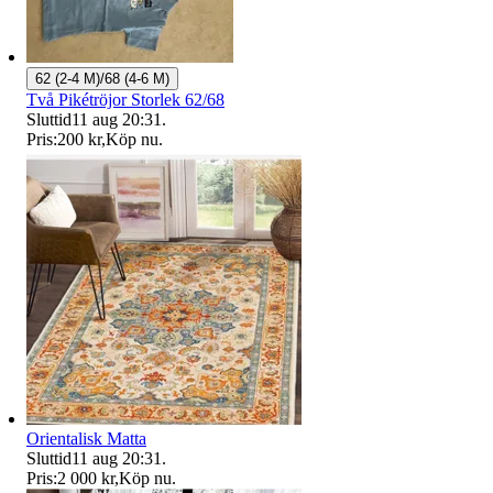
62 (2-4 M)/68 (4-6 M)
Två Pikétröjor Storlek 62/68
Sluttid
11 aug 20:31
.
Pris:
200 kr
,
Köp nu
.
Orientalisk Matta
Sluttid
11 aug 20:31
.
Pris:
2 000 kr
,
Köp nu
.