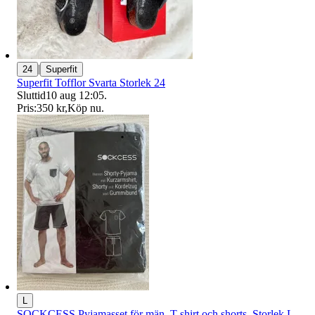
|
24
Superfit
Superfit Tofflor Svarta Storlek 24
Sluttid
10 aug 12:05
.
Pris:
350 kr
,
Köp nu
.
L
SOCKCESS Pyjamasset för män, T-shirt och shorts, Storlek L