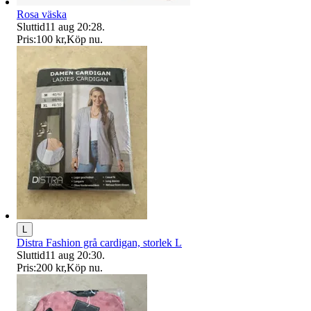
Rosa väska
Sluttid
11 aug 20:28
.
Pris:
100 kr
,
Köp nu
.
L
Distra Fashion grå cardigan, storlek L
Sluttid
11 aug 20:30
.
Pris:
200 kr
,
Köp nu
.