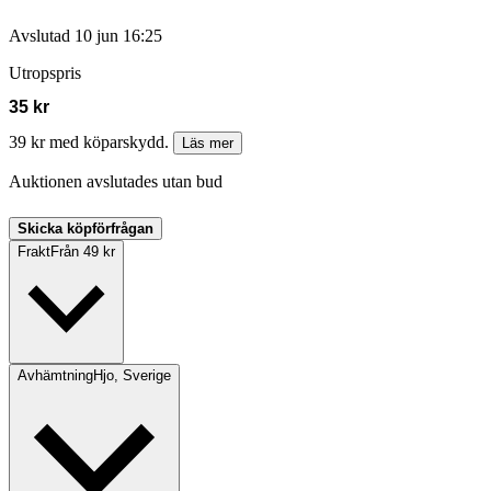
Avslutad
10 jun 16:25
Utropspris
35 kr
39 kr med köparskydd.
Läs mer
Auktionen avslutades utan bud
Skicka köpförfrågan
Frakt
Från 49 kr
Avhämtning
Hjo, Sverige