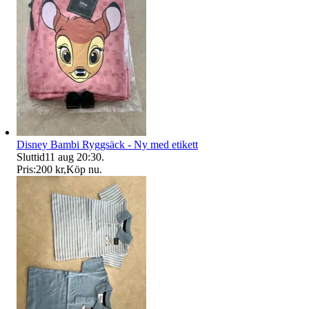
Disney Bambi Ryggsäck - Ny med etikett
Sluttid
11 aug 20:30
.
Pris:
200 kr
,
Köp nu
.