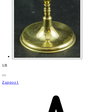
1
/
8
Zappoz1