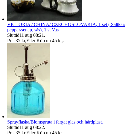
VICTORIA / CHINA/ CZECHOSLOVAKIA, 1 set ( Saltkar/
peppar/senap, sås), 1 st Vas
Sluttid
11 aug 08:21
.
Pris:
35 kr
,
Eller Köp nu
45 kr
,
.
Sprayflaska/Blomspruta i färgat glas och hårdplast.
Sluttid
11 aug 08:22
.
Pris:
35 kr
,
Eller Köp nu
45 kr
,
.