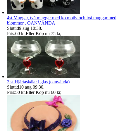
4st Muggar, två muggar med ko motiv och två muggar med
blommor . OANVÄNDA
Sluttid
9 aug 10:38
.
Pris:
60 kr
,
Eller Köp nu
75 kr
,
.
2 st Hjärtaskålar i glas (oanvända)
Sluttid
10 aug 09:30
.
Pris:
50 kr
,
Eller Köp nu
60 kr
,
.