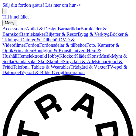
Sälj ditt fordon gratis! Läs mer om hur ->
Till innehållet
Meny
Accessoarer
Antikt & Design
Barnartiklar
Barnkläder &
Barnskor
Barnleksaker
Biljetter & Resor
Bygg & Verktyg
Böcker &
Tidningar
Datorer & Tillbehör
DVD &
Videofilmer
Fordon
Fordonsdelar & tillbehör
Foto, Kameror &
Optik
Frimärken
Handgjort & Konsthantverk
Hem &
Hushåll
Hemelektronik
Hobby
Klockor
Kläder
Konst
Musik
Mynt &
Sedlar
Samlarsaker
Skor
Skönhet
Smycken & Ädelstenar
Sport &
Fritid
Telefoni, Tablets & Wearables
Trädgård & Växter
TV-spel &
Datorspel
Vykort & Bilder
Övrigt
Inspiration