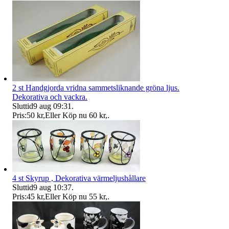
2 st Handgjorda vridna sammetsliknande gröna ljus.
Dekorativa och vackra.
Sluttid
9 aug 09:31
.
Pris:
50 kr
,
Eller Köp nu
60 kr
,
.
4 st Skyrup , Dekorativa värmeljushållare
Sluttid
9 aug 10:37
.
Pris:
45 kr
,
Eller Köp nu
55 kr
,
.