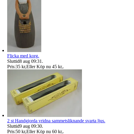
Flicka med korg.
Sluttid
8 aug 09:31
.
Pris:
35 kr
,
Eller Köp nu
45 kr
,
.
2 st Handgjorda vridna sammetsliknande svarta ljus.
Sluttid
9 aug 09:30
.
Pris:
50 kr
,
Eller Köp nu
60 kr
,
.