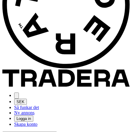
SEK
Så funkar det
Ny annons
Logga in
Skapa konto