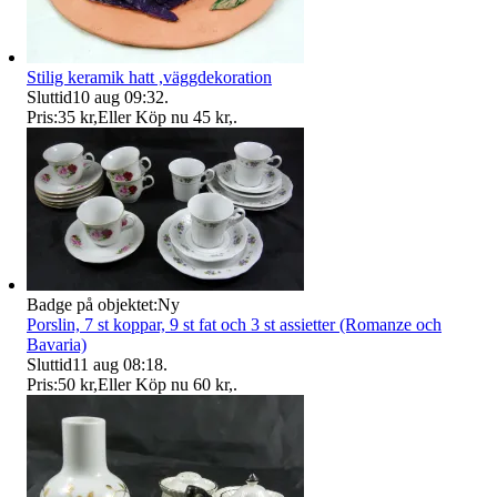
Stilig keramik hatt ,väggdekoration
Sluttid
10 aug 09:32
.
Pris:
35 kr
,
Eller Köp nu
45 kr
,
.
Badge på objektet:
Ny
Porslin, 7 st koppar, 9 st fat och 3 st assietter (Romanze och
Bavaria)
Sluttid
11 aug 08:18
.
Pris:
50 kr
,
Eller Köp nu
60 kr
,
.