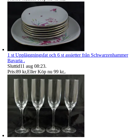
1 st Uppläggningsfat och 6 st assietter från Schwarzenhammer
Bavaria .
Sluttid
11 aug 08:23
.
Pris:
89 kr
,
Eller Köp nu
99 kr
,
.