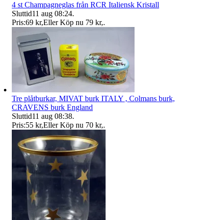
4 st Champagneglas från RCR Italiensk Kristall
Sluttid
11 aug 08:24
.
Pris:
69 kr
,
Eller Köp nu
79 kr
,
.
Tre plåtburkar, MIVAT burk ITALY , Colmans burk,
CRAVENS burk England
Sluttid
11 aug 08:38
.
Pris:
55 kr
,
Eller Köp nu
70 kr
,
.