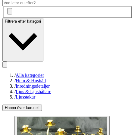
Filtrera efter kategori
/
Alla kategorier
/
Hem & Hushåll
/
Inredningsdetaljer
/
Ljus & Ljushållare
/
Ljusstakar
Hoppa över karusell