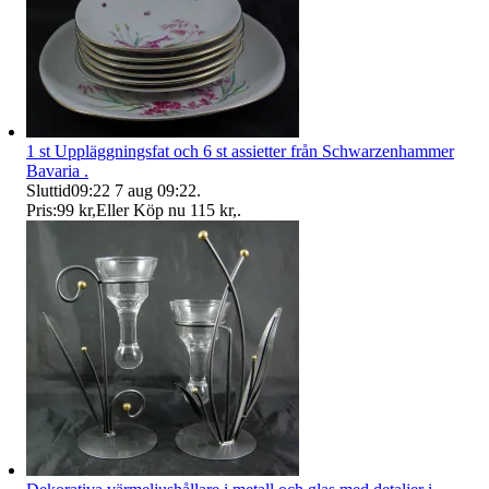
1 st Uppläggningsfat och 6 st assietter från Schwarzenhammer
Bavaria .
Sluttid
09:22
7 aug 09:22
.
Pris:
99 kr
,
Eller Köp nu
115 kr
,
.