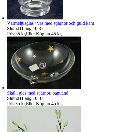
Värmeljusglas / vas med stjärnor och guld kant
Sluttid
11 aug 10:37
.
Pris:
35 kr
,
Eller Köp nu
45 kr
,
.
Skål i glas med stjärnor, oanvänd
Sluttid
11 aug 10:37
.
Pris:
35 kr
,
Eller Köp nu
45 kr
,
.