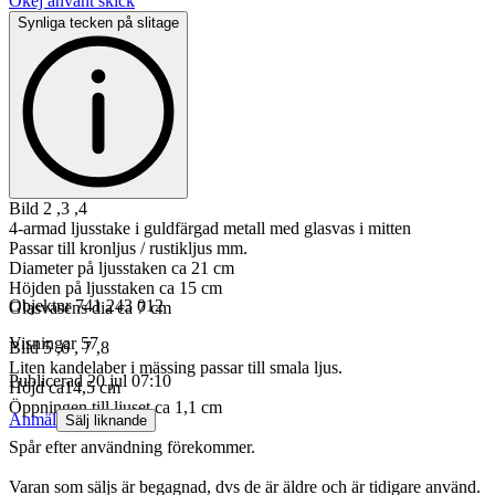
Okej använt skick
Synliga tecken på slitage
Bild 2 ,3 ,4
4-armad ljusstake i guldfärgad metall med glasvas i mitten
Passar till kronljus / rustikljus mm.
Diameter på ljusstaken ca 21 cm
Höjden på ljusstaken ca 15 cm
Objektnr
741 243 012
Glasvasens dia ca 7 cm
Visningar
57
Bild 5 ,6 , 7 ,8
Liten kandelaber i mässing passar till smala ljus.
Publicerad
20 jul 07:10
Höjd ca14,5 cm
Öppningen till ljuset ca 1,1 cm
Anmäl
Sälj liknande
Spår efter användning förekommer.
Varan som säljs är begagnad, dvs de är äldre och är tidigare använd.