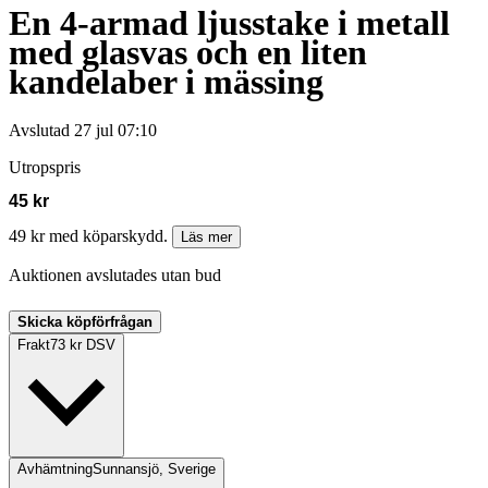
En 4-armad ljusstake i metall
med glasvas och en liten
kandelaber i mässing
Avslutad
27 jul 07:10
Utropspris
45 kr
49 kr med köparskydd.
Läs mer
Auktionen avslutades utan bud
Skicka köpförfrågan
Frakt
73 kr DSV
Avhämtning
Sunnansjö, Sverige