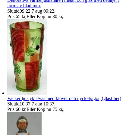
Dekorativa värmeljushållare i metall och glas med detaljer i
form av blad mm.
Sluttid
09:22
7 aug 09:22
.
Pris:
65 kr
,
Eller Köp nu
80 kr
,
.
Vacker ljuslykta/vas med klöver och nyckelpigor, (glasfiber)
Sluttid
10:37
7 aug 10:37
.
Pris:
60 kr
,
Eller Köp nu
75 kr
,
.