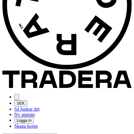
SEK
Så funkar det
Ny annons
Logga in
Skapa konto