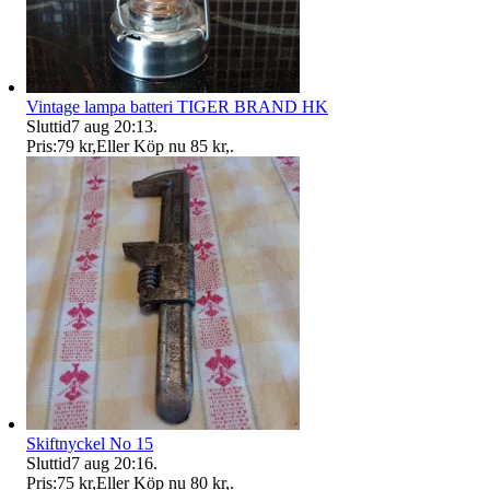
Vintage lampa batteri TIGER BRAND HK
Sluttid
7 aug 20:13
.
Pris:
79 kr
,
Eller Köp nu
85 kr
,
.
Skiftnyckel No 15
Sluttid
7 aug 20:16
.
Pris:
75 kr
,
Eller Köp nu
80 kr
,
.