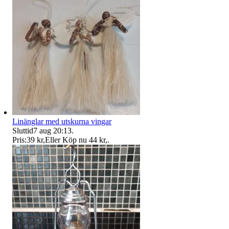
Linänglar med utskurna vingar
Sluttid
7 aug 20:13
.
Pris:
39 kr
,
Eller Köp nu
44 kr
,
.