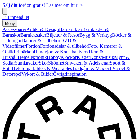
Sälj ditt fordon gratis! Läs mer om hur ->
Till innehållet
Meny
Accessoarer
Antikt & Design
Barnartiklar
Barnkläder &
Barnskor
Barnleksaker
Biljetter & Resor
Bygg & Verktyg
Böcker &
Tidningar
Datorer & Tillbehör
DVD &
Videofilmer
Fordon
Fordonsdelar & tillbehör
Foto, Kameror &
Optik
Frimärken
Handgjort & Konsthantverk
Hem &
Hushåll
Hemelektronik
Hobby
Klockor
Kläder
Konst
Musik
Mynt &
Sedlar
Samlarsaker
Skor
Skönhet
Smycken & Ädelstenar
Sport &
Fritid
Telefoni, Tablets & Wearables
Trädgård & Växter
TV-spel &
Datorspel
Vykort & Bilder
Övrigt
Inspiration