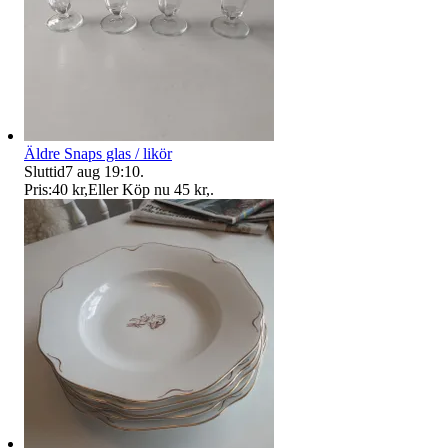
Äldre Snaps glas / likör
Sluttid
7 aug 19:10
.
Pris:
40 kr
,
Eller Köp nu
45 kr
,
.