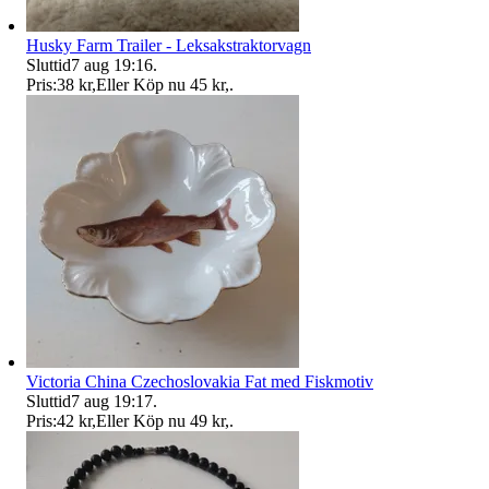
Husky Farm Trailer - Leksakstraktorvagn
Sluttid
7 aug 19:16
.
Pris:
38 kr
,
Eller Köp nu
45 kr
,
.
Victoria China Czechoslovakia Fat med Fiskmotiv
Sluttid
7 aug 19:17
.
Pris:
42 kr
,
Eller Köp nu
49 kr
,
.