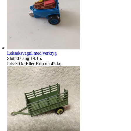
Leksaksvagnl med verktyg
Sluttid
7 aug 19:15
.
Pris:
39 kr
,
Eller Köp nu
45 kr
,
.