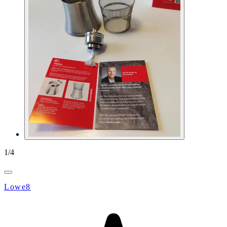
1
/
4
Lowe8