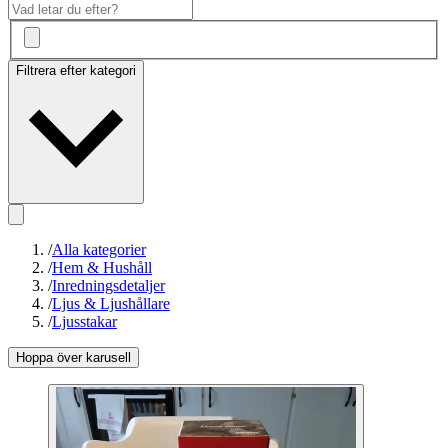
Filtrera efter kategori
/
Alla kategorier
/
Hem & Hushåll
/
Inredningsdetaljer
/
Ljus & Ljushållare
/
Ljusstakar
Hoppa över karusell