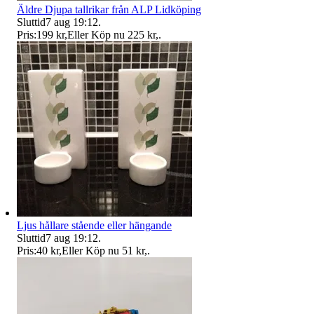
Äldre Djupa tallrikar från ALP Lidköping
Sluttid
7 aug 19:12
.
Pris:
199 kr
,
Eller Köp nu
225 kr
,
.
Ljus hållare stående eller hängande
Sluttid
7 aug 19:12
.
Pris:
40 kr
,
Eller Köp nu
51 kr
,
.