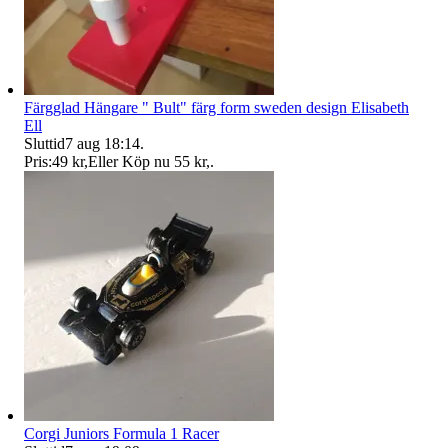
Färgglad Hängare " Bult" färg form sweden design Elisabeth
Ell
Sluttid
7 aug 18:14
.
Pris:
49 kr
,
Eller Köp nu
55 kr
,
.
Corgi Juniors Formula 1 Racer