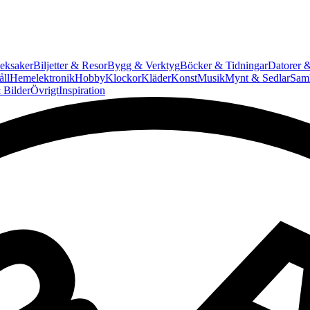
eksaker
Biljetter & Resor
Bygg & Verktyg
Böcker & Tidningar
Datorer &
ll
Hemelektronik
Hobby
Klockor
Kläder
Konst
Musik
Mynt & Sedlar
Saml
 Bilder
Övrigt
Inspiration