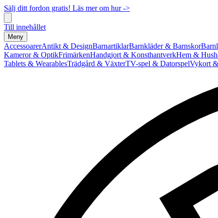
Sälj ditt fordon gratis! Läs mer om hur ->
Till innehållet
Meny
Accessoarer
Antikt & Design
Barnartiklar
Barnkläder & Barnskor
Barnl
Kameror & Optik
Frimärken
Handgjort & Konsthantverk
Hem & Hushå
Tablets & Wearables
Trädgård & Växter
TV-spel & Datorspel
Vykort &