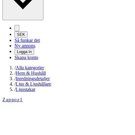
SEK
Så funkar det
Ny annons
Logga in
Skapa konto
/
Alla kategorier
/
Hem & Hushåll
/
Inredningsdetaljer
/
Ljus & Ljushållare
/
Ljusstakar
Zappoz1