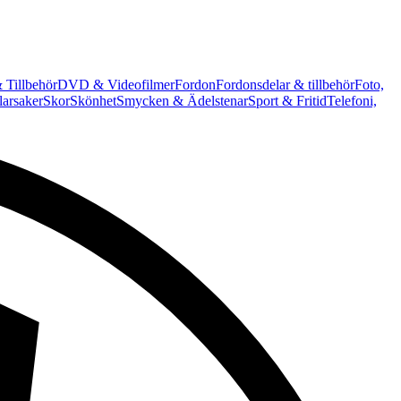
 Tillbehör
DVD & Videofilmer
Fordon
Fordonsdelar & tillbehör
Foto,
arsaker
Skor
Skönhet
Smycken & Ädelstenar
Sport & Fritid
Telefoni,