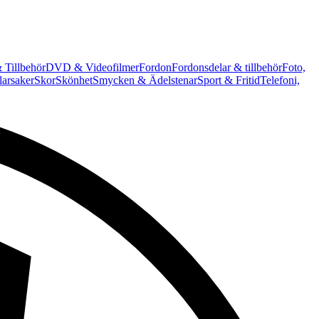
 Tillbehör
DVD & Videofilmer
Fordon
Fordonsdelar & tillbehör
Foto,
arsaker
Skor
Skönhet
Smycken & Ädelstenar
Sport & Fritid
Telefoni,