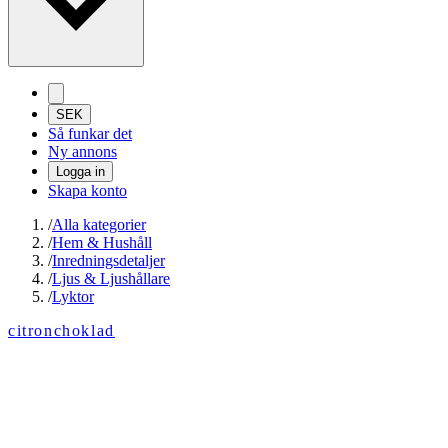
SEK
Så funkar det
Ny annons
Logga in
Skapa konto
/
Alla kategorier
/
Hem & Hushåll
/
Inredningsdetaljer
/
Ljus & Ljushållare
/
Lyktor
citronchoklad