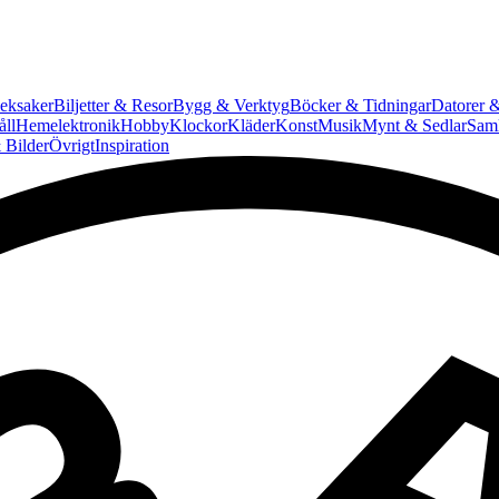
eksaker
Biljetter & Resor
Bygg & Verktyg
Böcker & Tidningar
Datorer &
ll
Hemelektronik
Hobby
Klockor
Kläder
Konst
Musik
Mynt & Sedlar
Saml
 Bilder
Övrigt
Inspiration