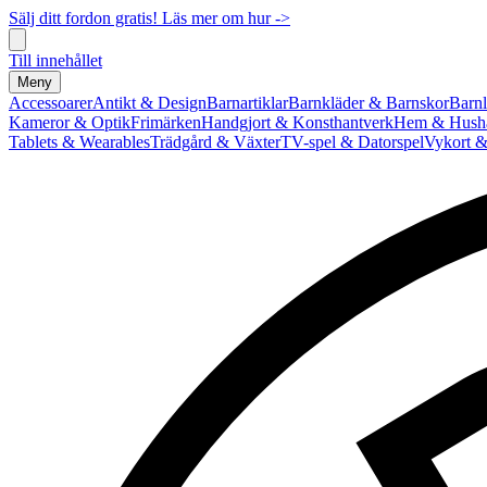
Sälj ditt fordon gratis! Läs mer om hur ->
Till innehållet
Meny
Accessoarer
Antikt & Design
Barnartiklar
Barnkläder & Barnskor
Barnl
Kameror & Optik
Frimärken
Handgjort & Konsthantverk
Hem & Hushå
Tablets & Wearables
Trädgård & Växter
TV-spel & Datorspel
Vykort &