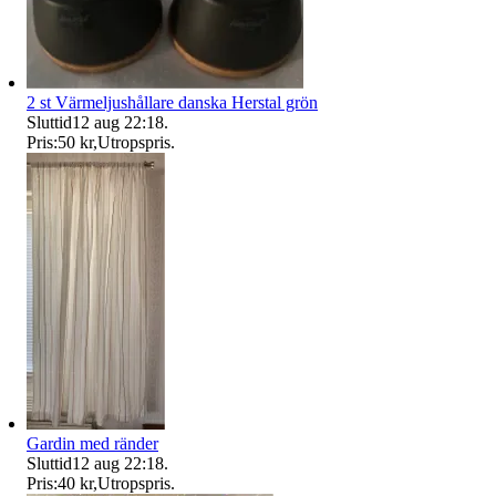
2 st Värmeljushållare danska Herstal grön
Sluttid
12 aug 22:18
.
Pris:
50 kr
,
Utropspris
.
Gardin med ränder
Sluttid
12 aug 22:18
.
Pris:
40 kr
,
Utropspris
.