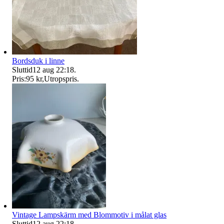
Bordsduk i linne
Sluttid
12 aug 22:18
.
Pris:
95 kr
,
Utropspris
.
Vintage Lampskärm med Blommotiv i målat glas
Sluttid
12 aug 22:18
.