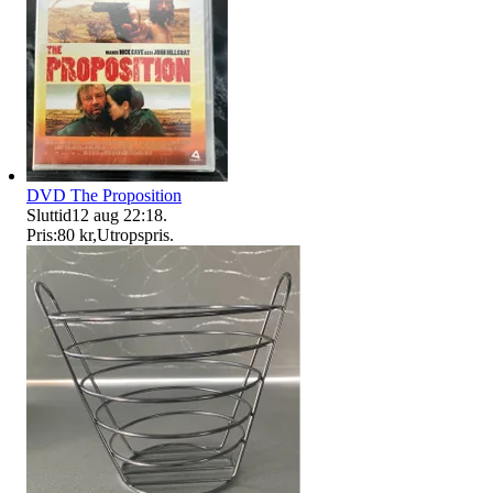
DVD The Proposition
Sluttid
12 aug 22:18
.
Pris:
80 kr
,
Utropspris
.