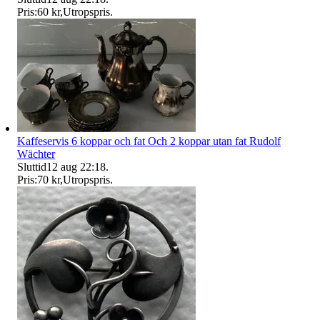
Pris:
60 kr
,
Utropspris
.
Kaffeservis 6 koppar och fat Och 2 koppar utan fat Rudolf
Wächter
Sluttid
12 aug 22:18
.
Pris:
70 kr
,
Utropspris
.