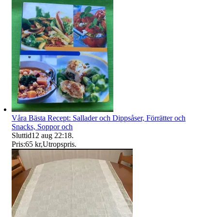
Våra Bästa Recept: Sallader och Dippsåser, Förrätter och
Snacks, Soppor och
Sluttid
12 aug 22:18
.
Pris:
65 kr
,
Utropspris
.