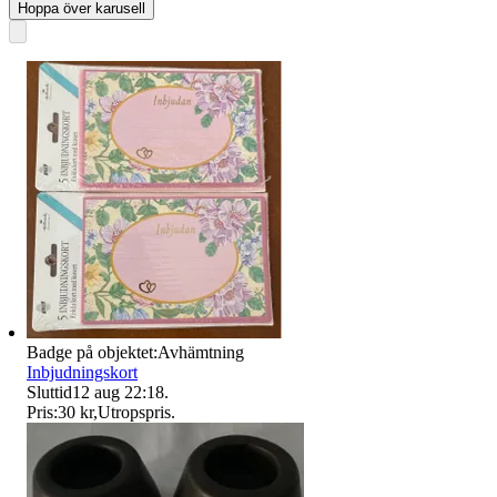
Hoppa över karusell
Badge på objektet:
Avhämtning
Inbjudningskort
Sluttid
12 aug 22:18
.
Pris:
30 kr
,
Utropspris
.