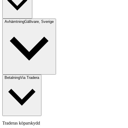
Avhämtning
Gällivare, Sverige
Betalning
Via Tradera
Traderas köparskydd