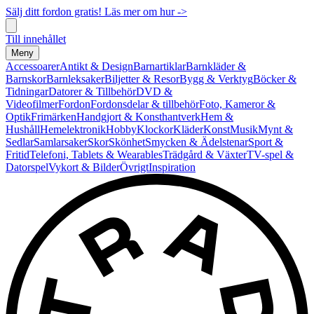
Sälj ditt fordon gratis! Läs mer om hur ->
Till innehållet
Meny
Accessoarer
Antikt & Design
Barnartiklar
Barnkläder &
Barnskor
Barnleksaker
Biljetter & Resor
Bygg & Verktyg
Böcker &
Tidningar
Datorer & Tillbehör
DVD &
Videofilmer
Fordon
Fordonsdelar & tillbehör
Foto, Kameror &
Optik
Frimärken
Handgjort & Konsthantverk
Hem &
Hushåll
Hemelektronik
Hobby
Klockor
Kläder
Konst
Musik
Mynt &
Sedlar
Samlarsaker
Skor
Skönhet
Smycken & Ädelstenar
Sport &
Fritid
Telefoni, Tablets & Wearables
Trädgård & Växter
TV-spel &
Datorspel
Vykort & Bilder
Övrigt
Inspiration