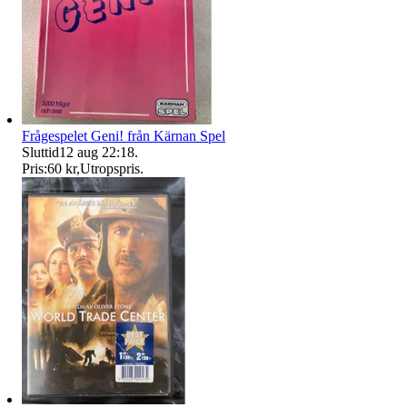
Frågespelet Geni! från Kärnan Spel
Sluttid
12 aug 22:18
.
Pris:
60 kr
,
Utropspris
.