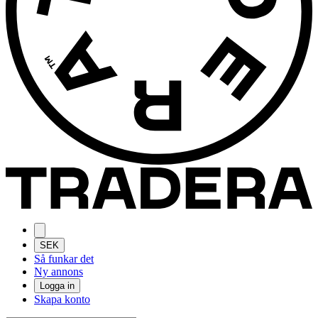
SEK
Så funkar det
Ny annons
Logga in
Skapa konto