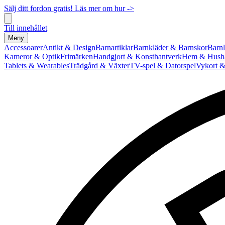
Sälj ditt fordon gratis! Läs mer om hur ->
Till innehållet
Meny
Accessoarer
Antikt & Design
Barnartiklar
Barnkläder & Barnskor
Barnl
Kameror & Optik
Frimärken
Handgjort & Konsthantverk
Hem & Hushå
Tablets & Wearables
Trädgård & Växter
TV-spel & Datorspel
Vykort &