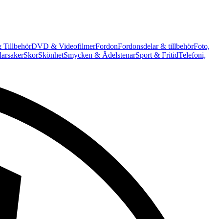
 Tillbehör
DVD & Videofilmer
Fordon
Fordonsdelar & tillbehör
Foto,
arsaker
Skor
Skönhet
Smycken & Ädelstenar
Sport & Fritid
Telefoni,