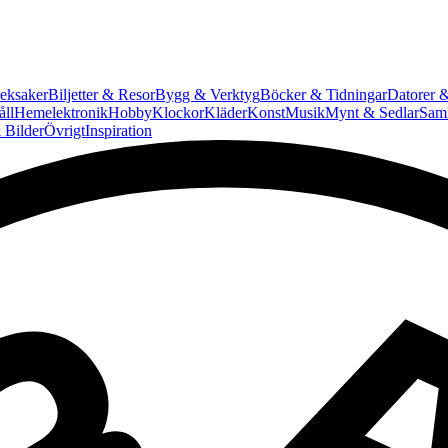
eksaker
Biljetter & Resor
Bygg & Verktyg
Böcker & Tidningar
Datorer &
ll
Hemelektronik
Hobby
Klockor
Kläder
Konst
Musik
Mynt & Sedlar
Saml
 Bilder
Övrigt
Inspiration