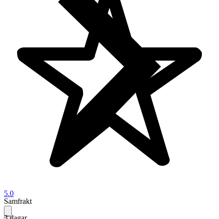
5.0
Samfrakt
3 dagar