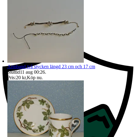
Ersättning om du inte får din vara
Armband två stycken längd 23 cm och 17 cm
Sluttid
11 aug 00:26
.
Pris:
20 kr
,
Köp nu
.