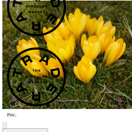
Pris:
.
Pris:
.