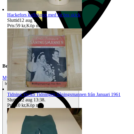
Hackefors kaffekopp med fat bra skick
Sluttid
12 aug 13:38
.
Pris:
59 kr
,
Köp nu
.
Beskrivning
Mycket gott skick
Inga eller minimala tecken på användning
Tidning Vecko Tidningen Såningsmannen från Januari 1961
Sluttid
12 aug 13:38
.
Pris:
10 kr
,
Köp nu
.