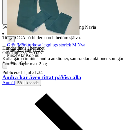
Svarta garn nystan fyra stycken ullblandning Navia
Titta NOGA på bilderna och bedöm själva.
M
Grön/Mörkturkosa leggings storlek M Nya
Hundar finns i hemmet
Sluttid
25 aug 11:29
.
Objektnr
738 730 007
Pris:
49 kr
,
Köp nu
.
Kolla gärna in mina andra auktioner, samfraktar auktioner som går
Visningar
50
inom tre dagar max 2 kg
Publicerad
1 jul 21:34
Andra har även tittat på
Visa alla
Anmäl
Sälj liknande