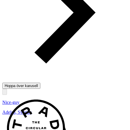
Hoppa över karusell
Nice-guy
Adelsö
,
Sverige