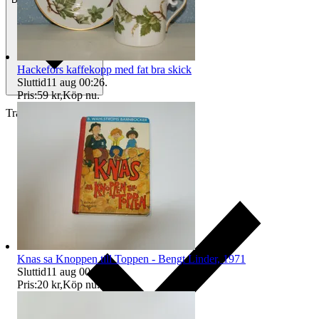
Hackefors kaffekopp med fat bra skick
Sluttid
11 aug 00:26
.
Pris:
59 kr
,
Köp nu
.
Traderas köparskydd
Knas sa Knoppen till Toppen - Bengt Linder, 1971
Sluttid
11 aug 00:26
.
Pris:
20 kr
,
Köp nu
.