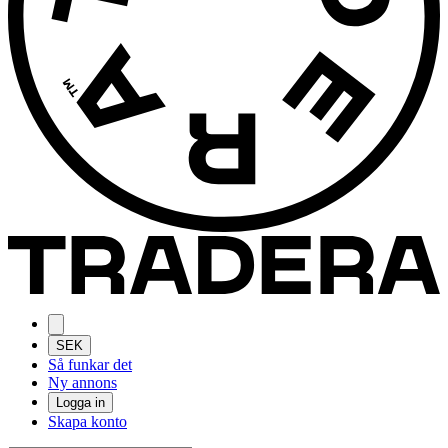
SEK
Så funkar det
Ny annons
Logga in
Skapa konto