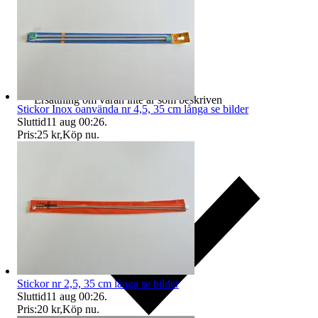
Ersättning om varan inte är som beskriven
Stickor Inox oanvända nr 4,5, 35 cm långa se bilder
Sluttid
11 aug 00:26
.
Pris:
25 kr
,
Köp nu
.
Stickor nr 2,5, 35 cm långa se bilder
Sluttid
11 aug 00:26
.
Pris:
20 kr
,
Köp nu
.