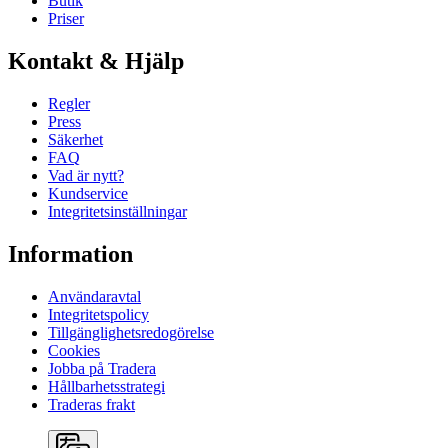
Butik
Priser
Kontakt & Hjälp
Regler
Press
Säkerhet
FAQ
Vad är nytt?
Kundservice
Integritetsinställningar
Information
Användaravtal
Integritetspolicy
Tillgänglighetsredogörelse
Cookies
Jobba på Tradera
Hållbarhetsstrategi
Traderas frakt