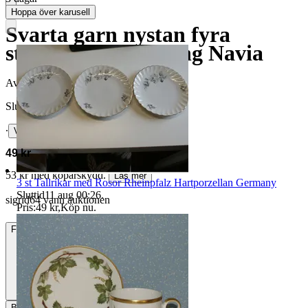
Hoppa över karusell
Svarta garn nystan fyra
stycken ullblandning Navia
Avslutad
15 jul 21:34
Slutpris
∙
Visa bud
49 kr
53 kr med köparskydd.
Läs mer
3 st Tallrikar med Rosor Rheinpfalz Hartporzellan Germany
Sluttid
11 aug 00:26
.
sigrid64 vann auktionen
Pris:
49 kr
,
Köp nu
.
Frakt
49 kr DSV
Betalning
Via Tradera