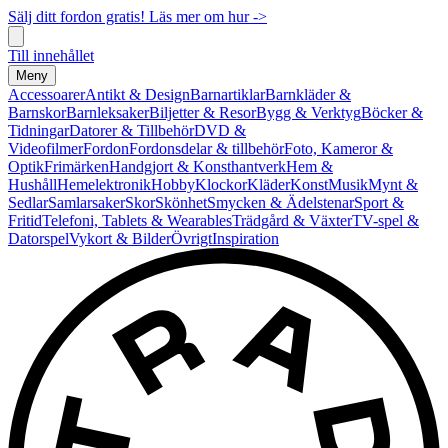
Sälj ditt fordon gratis! Läs mer om hur ->
Till innehållet
Meny
Accessoarer
Antikt & Design
Barnartiklar
Barnkläder &
Barnskor
Barnleksaker
Biljetter & Resor
Bygg & Verktyg
Böcker &
Tidningar
Datorer & Tillbehör
DVD &
Videofilmer
Fordon
Fordonsdelar & tillbehör
Foto, Kameror &
Optik
Frimärken
Handgjort & Konsthantverk
Hem &
Hushåll
Hemelektronik
Hobby
Klockor
Kläder
Konst
Musik
Mynt &
Sedlar
Samlarsaker
Skor
Skönhet
Smycken & Ädelstenar
Sport &
Fritid
Telefoni, Tablets & Wearables
Trädgård & Växter
TV-spel &
Datorspel
Vykort & Bilder
Övrigt
Inspiration