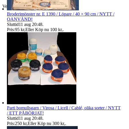
Verifierad
Broderimönster nr. E 1390 / Löpare / 40 × 90 cm / NYTT /
OANVÄND!
Sluttid
11 aug 20:48
.
Pris:
95 kr
,
Eller Köp nu
100 kr
,
.
Parti bomullsgarn / Virosa / Licell / Cablé, olika sorter / NYTT
/ ETT PÅBÖRJAT!
Sluttid
11 aug 20:48
.
Pris:
250 kr
,
Eller Köp nu
300 kr
,
.