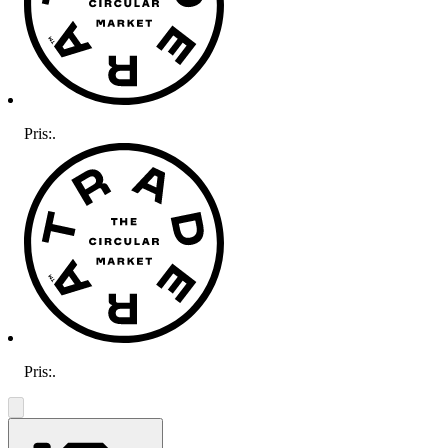
Pris:
.
Pris:
.