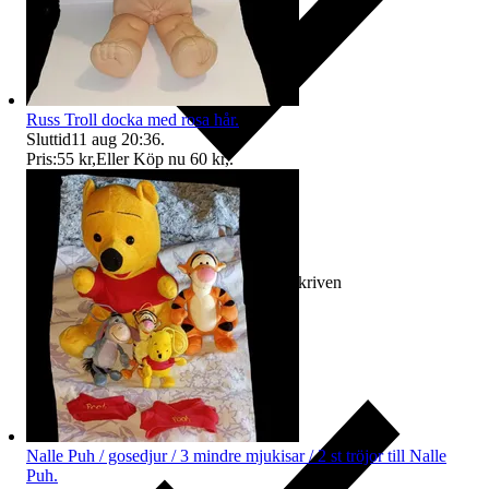
Russ Troll docka med rosa hår.
Sluttid
11 aug 20:36
.
Pris:
55 kr
,
Eller Köp nu
60 kr
,
.
Ersättning om varan inte är som beskriven
Nalle Puh / gosedjur / 3 mindre mjukisar / 2 st tröjor till Nalle
Puh.