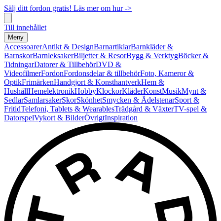
Sälj ditt fordon gratis! Läs mer om hur ->
Till innehållet
Meny
Accessoarer
Antikt & Design
Barnartiklar
Barnkläder &
Barnskor
Barnleksaker
Biljetter & Resor
Bygg & Verktyg
Böcker &
Tidningar
Datorer & Tillbehör
DVD &
Videofilmer
Fordon
Fordonsdelar & tillbehör
Foto, Kameror &
Optik
Frimärken
Handgjort & Konsthantverk
Hem &
Hushåll
Hemelektronik
Hobby
Klockor
Kläder
Konst
Musik
Mynt &
Sedlar
Samlarsaker
Skor
Skönhet
Smycken & Ädelstenar
Sport &
Fritid
Telefoni, Tablets & Wearables
Trädgård & Växter
TV-spel &
Datorspel
Vykort & Bilder
Övrigt
Inspiration