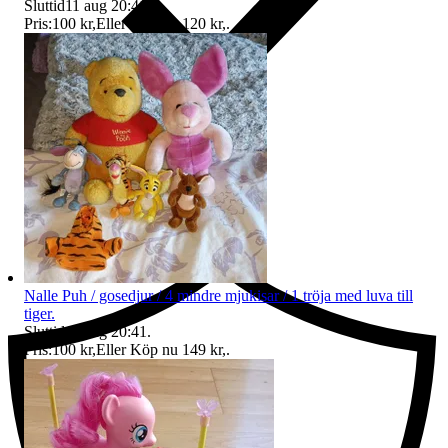
Sluttid
11 aug 20:41
.
Pris:
100 kr
,
Eller Köp nu
120 kr
,
.
Ersättning om du inte får din vara
Nalle Puh / gosedjur / 4 mindre mjukisar / 1 tröja med luva till
tiger.
Sluttid
11 aug 20:41
.
Pris:
100 kr
,
Eller Köp nu
149 kr
,
.