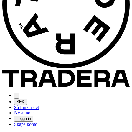
SEK
Så funkar det
Ny annons
Logga in
Skapa konto