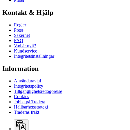
Priser
Kontakt & Hjälp
Regler
Press
Säkerhet
FAQ
Vad är nytt?
Kundservice
Integritetsinställningar
Information
Användaravtal
Integritetspolicy
Tillgänglighetsredogörelse
Cookies
Jobba på Tradera
Hållbarhetsstrategi
Traderas frakt