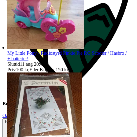
My Little Pony - Radiostyrd Pinkie Pie RC Scooter / Hasbro /
+ batterier!
Sluttid
11 aug 20:41
.
Pris:
100 kr
,
Eller Köp nu
150 kr
,
.
Beskrivning
Oanvänt
Helt ny och aldrig använd