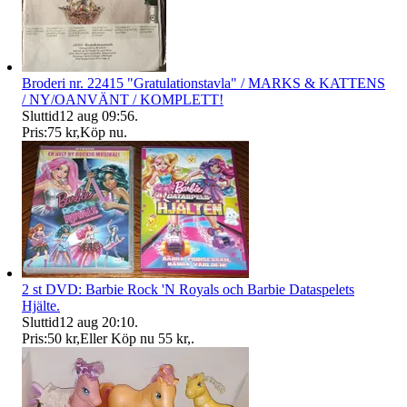
Broderi nr. 22415 "Gratulationstavla" / MARKS & KATTENS
/ NY/OANVÄNT / KOMPLETT!
Sluttid
12 aug 09:56
.
Pris:
75 kr
,
Köp nu
.
2 st DVD: Barbie Rock 'N Royals och Barbie Dataspelets
Hjälte.
Sluttid
12 aug 20:10
.
Pris:
50 kr
,
Eller Köp nu
55 kr
,
.