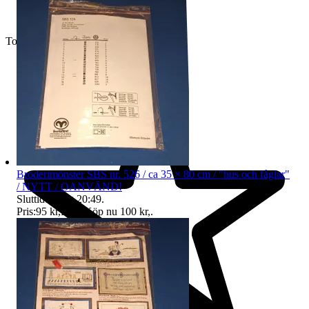
Toppsäljare
Broderimönster SBS nr. 526 / ca 35 × 80 cm / "hus och fåglar"
/ NYTT / OANVÄND!
Sluttid
11 aug 20:49
.
Pris:
95 kr
,
Eller Köp nu
100 kr
,
.