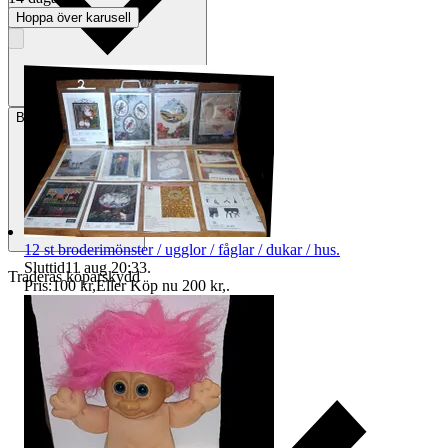
Hoppa över karusell
Betalning
Via Tradera
12 st broderimönster / ugglor / fåglar / dukar / hus.
Sluttid
11 aug 20:33
.
Traderas köparskydd
Pris:
100 kr
,
Eller Köp nu
200 kr
,
.