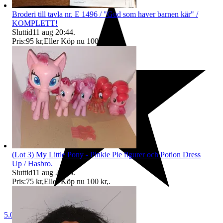
Broderi till tavla nr. E 1496 / "Gud som haver barnen kär" /
KOMPLETT!
Sluttid
11 aug 20:44
.
Pris:
95 kr
,
Eller Köp nu
100 kr
,
.
(Lot 3) My Little Pony - Pinkie Pie figurer och Potion Dress
Up / Hasbro.
Sluttid
11 aug 20:45
.
Pris:
75 kr
,
Eller Köp nu
100 kr
,
.
5.0