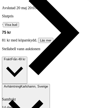
Avslutad
20 maj 20:03
Slutpris
∙
Visa bud
75 kr
81 kr med köparskydd.
Läs mer
Stellabell vann auktionen
Frakt
Från 49 kr
Avhämtning
Karlshamn, Sverige
Samfrakt
14 dagar