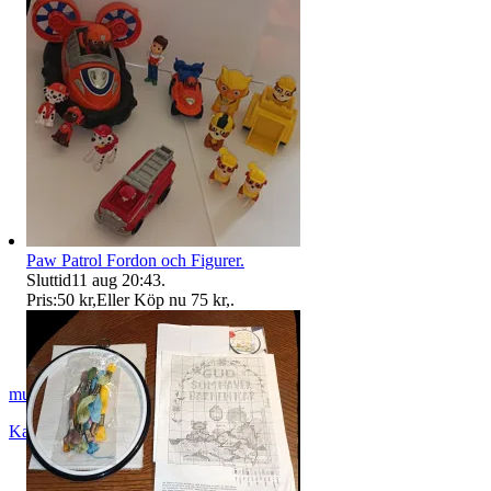
Paw Patrol Fordon och Figurer.
Sluttid
11 aug 20:43
.
Pris:
50 kr
,
Eller Köp nu
75 kr
,
.
musicbox_81
Karlshamn
,
Sverige