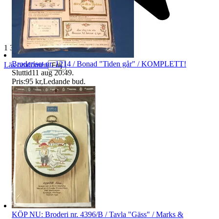
1 381 omdömen
Broderiset nr. 1214 / Bonad "Tiden går" / KOMPLETT!
Läs omdömen
Följ
Sluttid
11 aug 20:49
.
Pris:
95 kr
,
Ledande bud
.
KÖP NU: Broderi nr. 4396/B / Tavla "Gäss" / Marks &