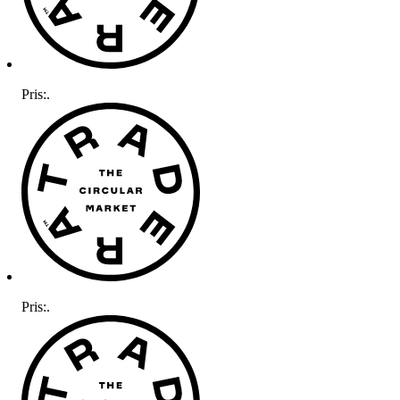
Pris:
.
Pris:
.