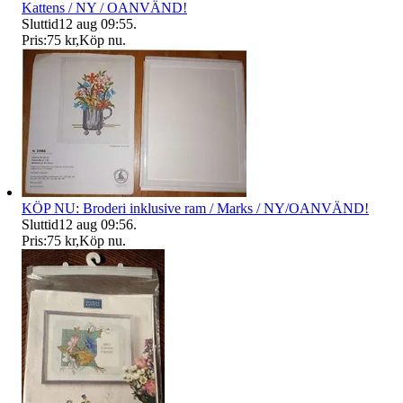
Kattens / NY / OANVÄND!
Sluttid
12 aug 09:55
.
Pris:
75 kr
,
Köp nu
.
KÖP NU: Broderi inklusive ram / Marks / NY/OANVÄND!
Sluttid
12 aug 09:56
.
Pris:
75 kr
,
Köp nu
.