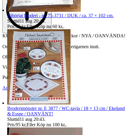
Påbörjat broderi - nr. 75-3731 / DUK / ca. 37 × 102 cm.
Sluttid
11 aug 20:43
.
Pris:
55 kr
,
Eller Köp nu
60 kr
,
.
KULLA-GARN, nr. 486 / 20 st dockor / NYA / OANVÄNDA!
Orginalkartong medföljer, med broderigarnen inuti.
Objektnr
730 543 400
Visningar
36
Publicerad
7 maj 21:03
Anmäl
Sälj liknande
Broderimönster nr. E 3877 / WC-tavla / 18 × 13 cm / Ekelund
& Esspe / OANVÄNT!
Sluttid
11 aug 20:43
.
Pris:
95 kr
,
Eller Köp nu
100 kr
,
.