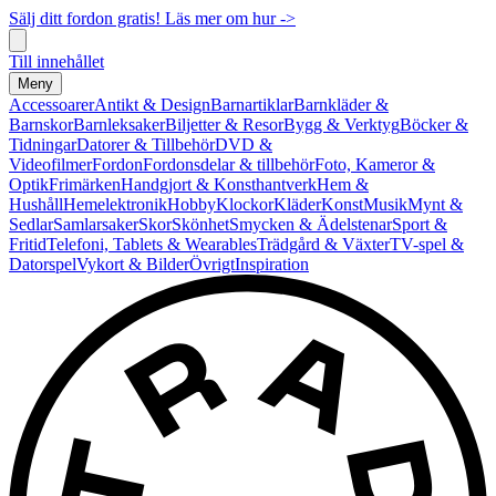
Sälj ditt fordon gratis! Läs mer om hur ->
Till innehållet
Meny
Accessoarer
Antikt & Design
Barnartiklar
Barnkläder &
Barnskor
Barnleksaker
Biljetter & Resor
Bygg & Verktyg
Böcker &
Tidningar
Datorer & Tillbehör
DVD &
Videofilmer
Fordon
Fordonsdelar & tillbehör
Foto, Kameror &
Optik
Frimärken
Handgjort & Konsthantverk
Hem &
Hushåll
Hemelektronik
Hobby
Klockor
Kläder
Konst
Musik
Mynt &
Sedlar
Samlarsaker
Skor
Skönhet
Smycken & Ädelstenar
Sport &
Fritid
Telefoni, Tablets & Wearables
Trädgård & Växter
TV-spel &
Datorspel
Vykort & Bilder
Övrigt
Inspiration