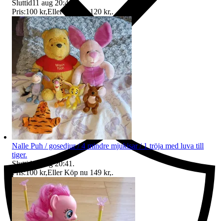
Sluttid
11 aug 20:41
.
Pris:
100 kr
,
Eller Köp nu
120 kr
,
.
Ersättning om du inte får din vara
Nalle Puh / gosedjur / 4 mindre mjukisar / 1 tröja med luva till
tiger.
Sluttid
11 aug 20:41
.
Pris:
100 kr
,
Eller Köp nu
149 kr
,
.