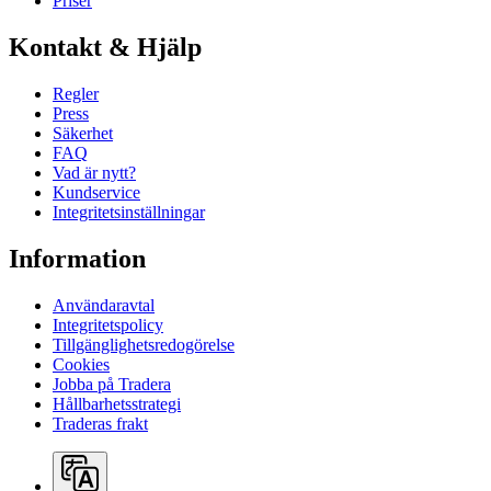
Priser
Kontakt & Hjälp
Regler
Press
Säkerhet
FAQ
Vad är nytt?
Kundservice
Integritetsinställningar
Information
Användaravtal
Integritetspolicy
Tillgänglighetsredogörelse
Cookies
Jobba på Tradera
Hållbarhetsstrategi
Traderas frakt