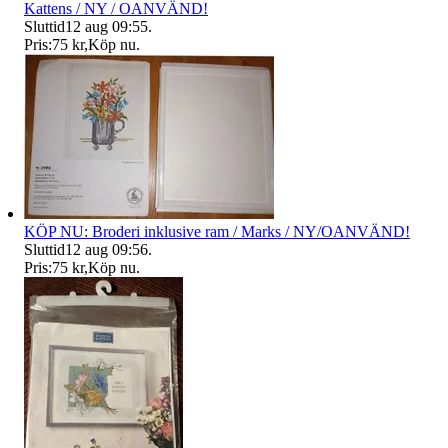
Kattens / NY / OANVÄND!
Sluttid
12 aug 09:55
.
Pris:
75 kr
,
Köp nu
.
KÖP NU: Broderi inklusive ram / Marks / NY/OANVÄND!
Sluttid
12 aug 09:56
.
Pris:
75 kr
,
Köp nu
.