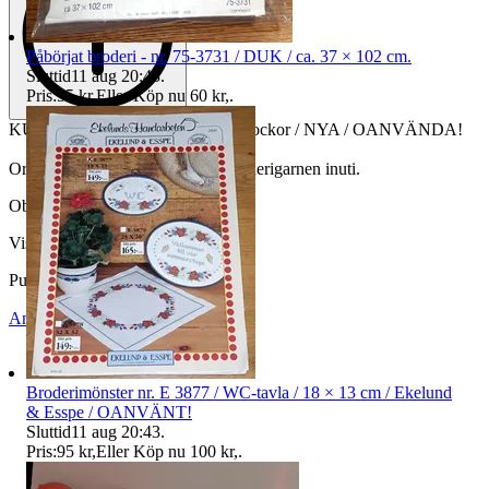
Påbörjat broderi - nr. 75-3731 / DUK / ca. 37 × 102 cm.
Sluttid
11 aug 20:43
.
Pris:
55 kr
,
Eller Köp nu
60 kr
,
.
KULLA-GARN, nr. 4009 / 20 st dockor / NYA / OANVÄNDA!
Orginalkartong medföljer, med broderigarnen inuti.
Objektnr
730 543 629
Visningar
68
Publicerad
7 maj 21:04
Anmäl
Sälj liknande
Broderimönster nr. E 3877 / WC-tavla / 18 × 13 cm / Ekelund
& Esspe / OANVÄNT!
Sluttid
11 aug 20:43
.
Pris:
95 kr
,
Eller Köp nu
100 kr
,
.