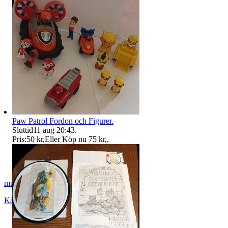
Paw Patrol Fordon och Figurer.
Sluttid
11 aug 20:43
.
Pris:
50 kr
,
Eller Köp nu
75 kr
,
.
musicbox_81
Karlshamn
,
Sverige