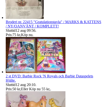
Broderi nr. 22415 "Gratulationstavla" / MARKS & KATTENS
/ NY/OANVÄNT / KOMPLETT!
Sluttid
12 aug 09:56
.
Pris:
75 kr
,
Köp nu
.
2 st DVD: Barbie Rock 'N Royals och Barbie Dataspelets
Hjälte.
Sluttid
12 aug 20:10
.
Pris:
50 kr
,
Eller Köp nu
55 kr
,
.