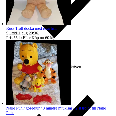
Russ Troll docka med rosa hår.
Sluttid
11 aug 20:36
.
Pris:
55 kr
,
Eller Köp nu
60 kr
,
.
Ersättning om varan inte är som beskriven
Nalle Puh / gosedjur / 3 mindre mjukisar / 2 st tröjor till Nalle
Puh.