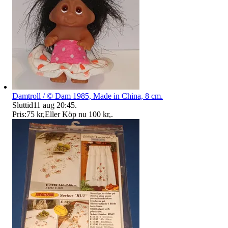
Damtroll / © Dam 1985, Made in China, 8 cm.
Sluttid
11 aug 20:45
.
Pris:
75 kr
,
Eller Köp nu
100 kr
,
.