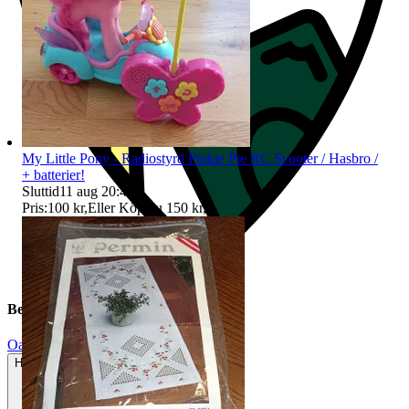
My Little Pony - Radiostyrd Pinkie Pie RC Scooter / Hasbro /
+ batterier!
Sluttid
11 aug 20:41
.
Pris:
100 kr
,
Eller Köp nu
150 kr
,
.
Beskrivning
Oanvänt
Helt ny och aldrig använd