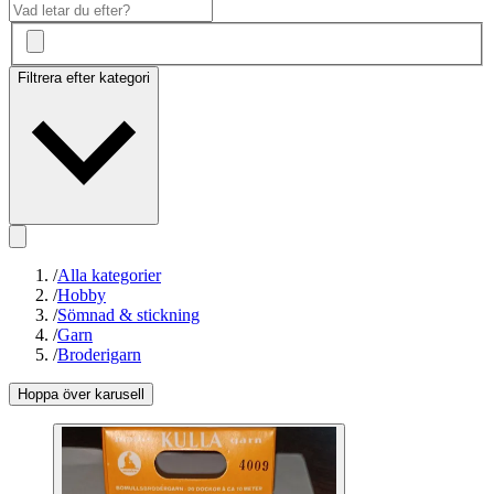
Filtrera efter kategori
/
Alla kategorier
/
Hobby
/
Sömnad & stickning
/
Garn
/
Broderigarn
Hoppa över karusell