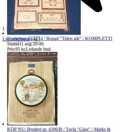
1 384 omdömen
Broderiset nr. 1214 / Bonad "Tiden går" / KOMPLETT!
Läs omdömen
Följ
Sluttid
11 aug 20:49
.
Pris:
95 kr
,
Ledande bud
.
KÖP NU: Broderi nr. 4396/B / Tavla "Gäss" / Marks &