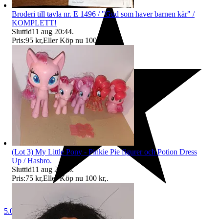
Broderi till tavla nr. E 1496 / "Gud som haver barnen kär" /
KOMPLETT!
Sluttid
11 aug 20:44
.
Pris:
95 kr
,
Eller Köp nu
100 kr
,
.
(Lot 3) My Little Pony - Pinkie Pie figurer och Potion Dress
Up / Hasbro.
Sluttid
11 aug 20:45
.
Pris:
75 kr
,
Eller Köp nu
100 kr
,
.
5.0