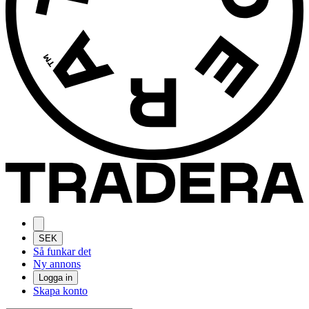
SEK
Så funkar det
Ny annons
Logga in
Skapa konto