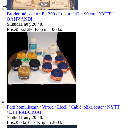
Verifierad
Broderimönster nr. E 1390 / Löpare / 40 × 90 cm / NYTT /
OANVÄND!
Sluttid
11 aug 20:48
.
Pris:
95 kr
,
Eller Köp nu
100 kr
,
.
Parti bomullsgarn / Virosa / Licell / Cablé, olika sorter / NYTT
/ ETT PÅBÖRJAT!
Sluttid
11 aug 20:48
.
Pris:
250 kr
,
Eller Köp nu
300 kr
,
.