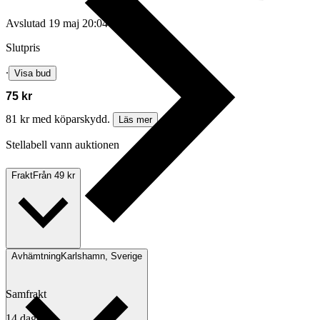
Avslutad
19 maj 20:04
Slutpris
∙
Visa bud
75 kr
81 kr med köparskydd.
Läs mer
Stellabell vann auktionen
Frakt
Från 49 kr
Avhämtning
Karlshamn, Sverige
Samfrakt
14 dagar