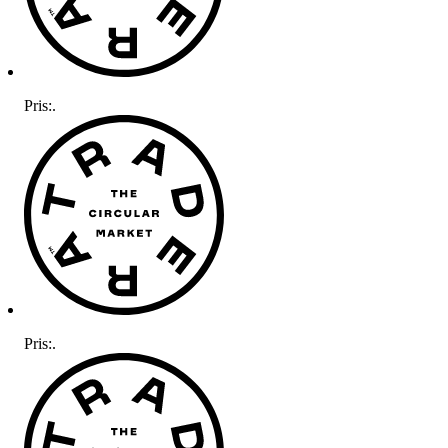
Pris:
.
Pris:
.