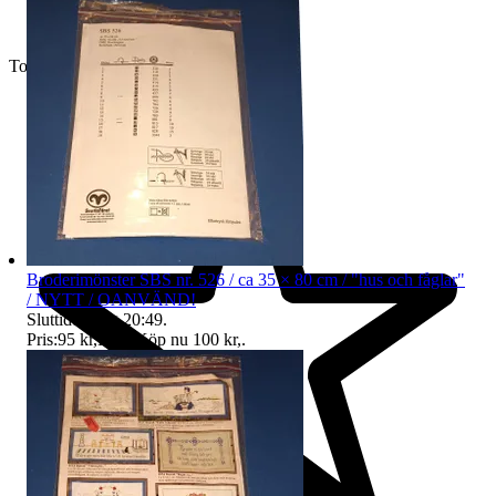
Toppsäljare
Broderimönster SBS nr. 526 / ca 35 × 80 cm / "hus och fåglar"
/ NYTT / OANVÄND!
Sluttid
11 aug 20:49
.
Pris:
95 kr
,
Eller Köp nu
100 kr
,
.