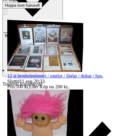
Hoppa över karusell
Betalning
Via Tradera
12 st broderimönster / ugglor / fåglar / dukar / hus.
Sluttid
11 aug 20:33
.
Traderas köparskydd
Pris:
100 kr
,
Eller Köp nu
200 kr
,
.