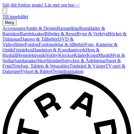
Sälj ditt fordon gratis! Läs mer om hur ->
Till innehållet
Meny
Accessoarer
Antikt & Design
Barnartiklar
Barnkläder &
Barnskor
Barnleksaker
Biljetter & Resor
Bygg & Verktyg
Böcker &
Tidningar
Datorer & Tillbehör
DVD &
Videofilmer
Fordon
Fordonsdelar & tillbehör
Foto, Kameror &
Optik
Frimärken
Handgjort & Konsthantverk
Hem &
Hushåll
Hemelektronik
Hobby
Klockor
Kläder
Konst
Musik
Mynt &
Sedlar
Samlarsaker
Skor
Skönhet
Smycken & Ädelstenar
Sport &
Fritid
Telefoni, Tablets & Wearables
Trädgård & Växter
TV-spel &
Datorspel
Vykort & Bilder
Övrigt
Inspiration