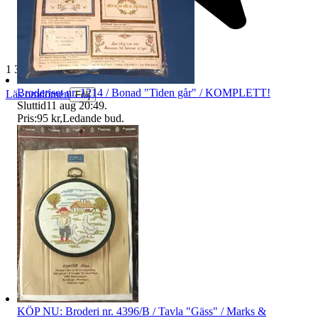
1 381 omdömen
Broderiset nr. 1214 / Bonad "Tiden går" / KOMPLETT!
Läs omdömen
Följ
Sluttid
11 aug 20:49
.
Pris:
95 kr
,
Ledande bud
.
KÖP NU: Broderi nr. 4396/B / Tavla "Gäss" / Marks &