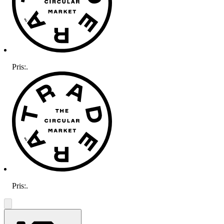
Pris:
.
Pris:
.