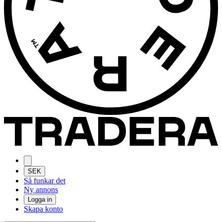
SEK
Så funkar det
Ny annons
Logga in
Skapa konto