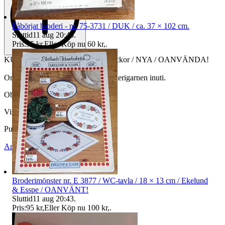
Påbörjat broderi - nr. 75-3731 / DUK / ca. 37 × 102 cm.
Sluttid
11 aug 20:43
.
Pris:
55 kr
,
Eller Köp nu
60 kr
,
.
KULLA-GARN, nr. 342 / 20 st dockor / NYA / OANVÄNDA!
Orginalkartong medföljer, med broderigarnen inuti.
Objektnr
731 365 596
Visningar
45
Publicerad
12 maj 23:32
Anmäl
Sälj liknande
Broderimönster nr. E 3877 / WC-tavla / 18 × 13 cm / Ekelund
& Esspe / OANVÄNT!
Sluttid
11 aug 20:43
.
Pris:
95 kr
,
Eller Köp nu
100 kr
,
.