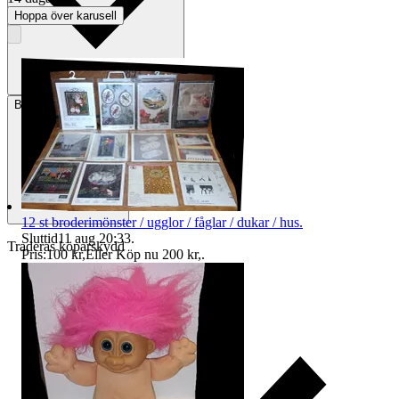
Hoppa över karusell
Betalning
Via Tradera
12 st broderimönster / ugglor / fåglar / dukar / hus.
Sluttid
11 aug 20:33
.
Traderas köparskydd
Pris:
100 kr
,
Eller Köp nu
200 kr
,
.