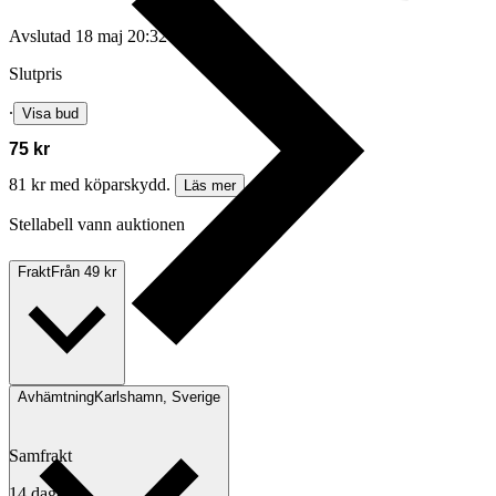
Avslutad
18 maj 20:32
Slutpris
∙
Visa bud
75 kr
81 kr med köparskydd.
Läs mer
Stellabell vann auktionen
Frakt
Från 49 kr
Avhämtning
Karlshamn, Sverige
Samfrakt
14 dagar