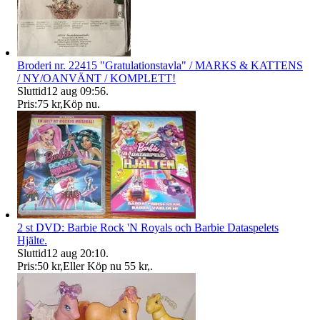
Broderi nr. 22415 "Gratulationstavla" / MARKS & KATTENS
/ NY/OANVÄNT / KOMPLETT!
Sluttid
12 aug 09:56
.
Pris:
75 kr
,
Köp nu
.
2 st DVD: Barbie Rock 'N Royals och Barbie Dataspelets
Hjälte.
Sluttid
12 aug 20:10
.
Pris:
50 kr
,
Eller Köp nu
55 kr
,
.