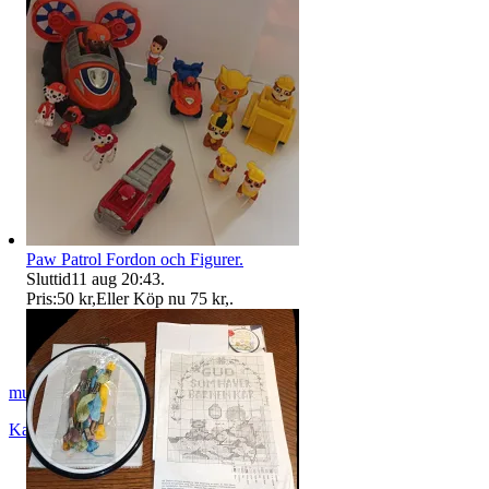
Paw Patrol Fordon och Figurer.
Sluttid
11 aug 20:43
.
Pris:
50 kr
,
Eller Köp nu
75 kr
,
.
musicbox_81
Karlshamn
,
Sverige