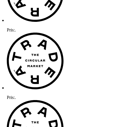
Pris:
.
Pris:
.