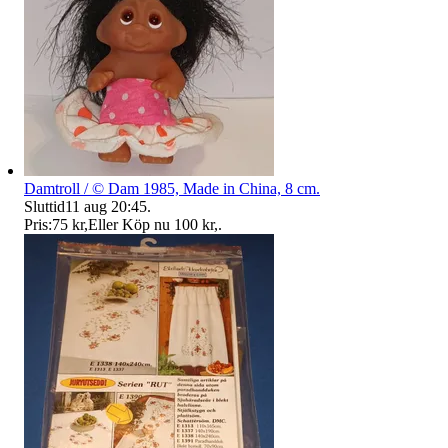
Damtroll / © Dam 1985, Made in China, 8 cm.
Sluttid
11 aug 20:45
.
Pris:
75 kr
,
Eller Köp nu
100 kr
,
.