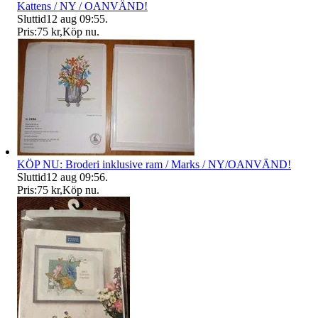
Kattens / NY / OANVÄND!
Sluttid
12 aug 09:55
.
Pris:
75 kr
,
Köp nu
.
KÖP NU: Broderi inklusive ram / Marks / NY/OANVÄND!
Sluttid
12 aug 09:56
.
Pris:
75 kr
,
Köp nu
.