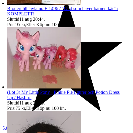
Broderi till tavla nr. E 1496 / "Gud som haver barnen kär" /
KOMPLETT!
Sluttid
11 aug 20:44
.
Pris:
95 kr
,
Eller Köp nu
100 kr
,
.
(Lot 3) My Little Pony - Pinkie Pie figurer och Potion Dress
Up / Hasbro.
Sluttid
11 aug 20:45
.
Pris:
75 kr
,
Eller Köp nu
100 kr
,
.
5.0