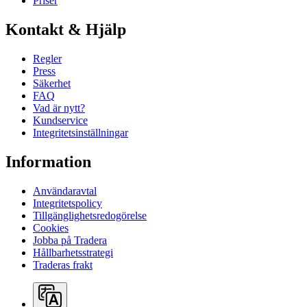
Priser
Kontakt & Hjälp
Regler
Press
Säkerhet
FAQ
Vad är nytt?
Kundservice
Integritetsinställningar
Information
Användaravtal
Integritetspolicy
Tillgänglighetsredogörelse
Cookies
Jobba på Tradera
Hållbarhetsstrategi
Traderas frakt