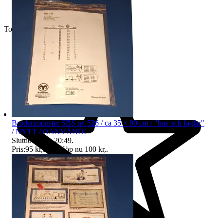
Toppsäljare
Broderimönster SBS nr. 526 / ca 35 × 80 cm / "hus och fåglar"
/ NYTT / OANVÄND!
Sluttid
11 aug 20:49
.
Pris:
95 kr
,
Eller Köp nu
100 kr
,
.