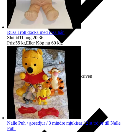
Russ Troll docka med rosa hår.
Sluttid
11 aug 20:36
.
Pris:
55 kr
,
Eller Köp nu
60 kr
,
.
Ersättning om varan inte är som beskriven
Nalle Puh / gosedjur / 3 mindre mjukisar / 2 st tröjor till Nalle
Puh.