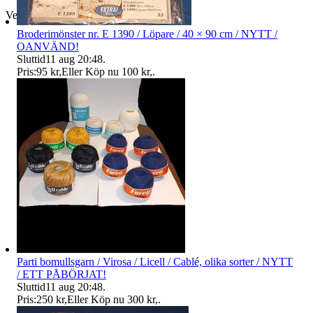
Verifierad
Broderimönster nr. E 1390 / Löpare / 40 × 90 cm / NYTT /
OANVÄND!
Sluttid
11 aug 20:48
.
Pris:
95 kr
,
Eller Köp nu
100 kr
,
.
Parti bomullsgarn / Virosa / Licell / Cablé, olika sorter / NYTT
/ ETT PÅBÖRJAT!
Sluttid
11 aug 20:48
.
Pris:
250 kr
,
Eller Köp nu
300 kr
,
.