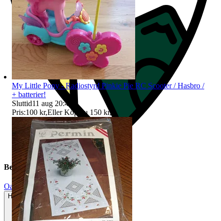
My Little Pony - Radiostyrd Pinkie Pie RC Scooter / Hasbro /
+ batterier!
Sluttid
11 aug 20:41
.
Pris:
100 kr
,
Eller Köp nu
150 kr
,
.
Beskrivning
Oanvänt
Helt ny och aldrig använd