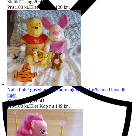
Sluttid
11 aug 20:41
.
Pris:
100 kr
,
Eller Köp nu
120 kr
,
.
Ersättning om du inte får din vara
Nalle Puh / gosedjur / 4 mindre mjukisar / 1 tröja med luva till
tiger.
Sluttid
11 aug 20:41
.
Pris:
100 kr
,
Eller Köp nu
149 kr
,
.