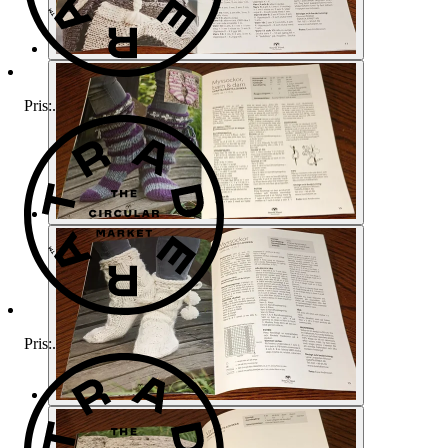
Pris:
.
Pris:
.