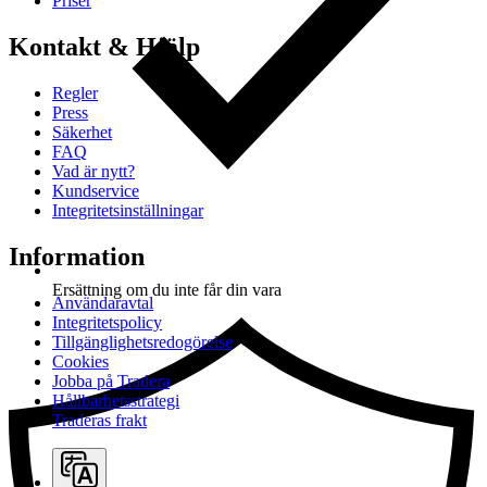
Priser
Kontakt & Hjälp
Regler
Press
Säkerhet
FAQ
Vad är nytt?
Kundservice
Integritetsinställningar
Information
Ersättning om du inte får din vara
Användaravtal
Integritetspolicy
Tillgänglighetsredogörelse
Cookies
Jobba på Tradera
Hållbarhetsstrategi
Traderas frakt