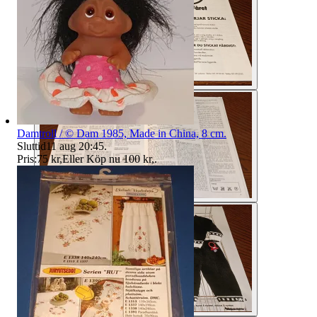
Damtroll / © Dam 1985, Made in China, 8 cm.
Sluttid
11 aug 20:45
.
Pris:
75 kr
,
Eller Köp nu
100 kr
,
.