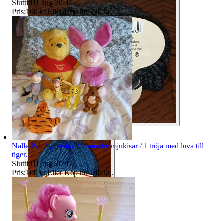
Sluttid
11 aug 20:41
.
Pris:
100 kr
,
Eller Köp nu
120 kr
,
.
Nalle Puh / gosedjur / 4 mindre mjukisar / 1 tröja med luva till
tiger.
Sluttid
11 aug 20:41
.
Pris:
100 kr
,
Eller Köp nu
149 kr
,
.