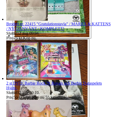
Broderi nr. 22415 "Gratulationstavla" / MARKS & KATTENS
/ NY/OANVÄNT / KOMPLETT!
Sluttid
12 aug 09:56
.
Pris:
75 kr
,
Köp nu
.
2 st DVD: Barbie Rock 'N Royals och Barbie Dataspelets
Hjälte.
Sluttid
12 aug 20:10
.
Pris:
50 kr
,
Eller Köp nu
55 kr
,
.