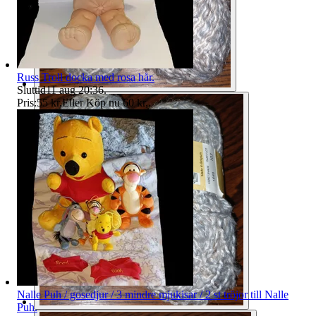
Russ Troll docka med rosa hår.
Sluttid
11 aug 20:36
.
Pris:
55 kr
,
Eller Köp nu
60 kr
,
.
Nalle Puh / gosedjur / 3 mindre mjukisar / 2 st tröjor till Nalle
Puh.