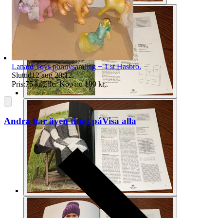
Lanard Toys ponnysamling + 1 st Hasbro.
Sluttid
12 aug 20:12
.
Pris:
75 kr
,
Eller Köp nu
100 kr
,
.
Andra har även tittat på
Visa alla