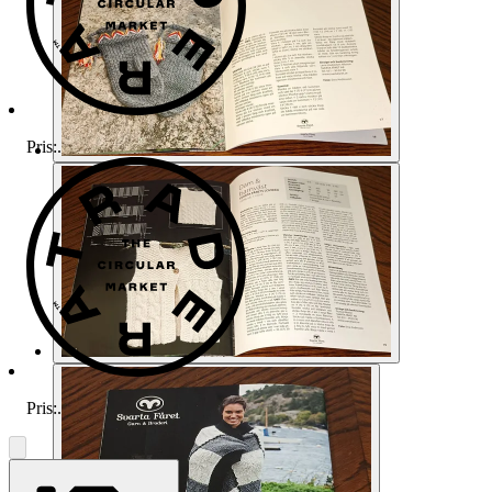
Pris:
.
Pris:
.