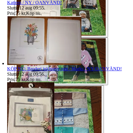
Kattens / NY / OANVÄND!
Sluttid
12 aug 09:55
.
Pris:
75 kr
,
Köp nu
.
KÖP NU: Broderi inklusive ram / Marks / NY/OANVÄND!
Sluttid
12 aug 09:56
.
Pris:
75 kr
,
Köp nu
.