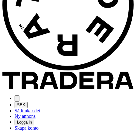
SEK
Så funkar det
Ny annons
Logga in
Skapa konto