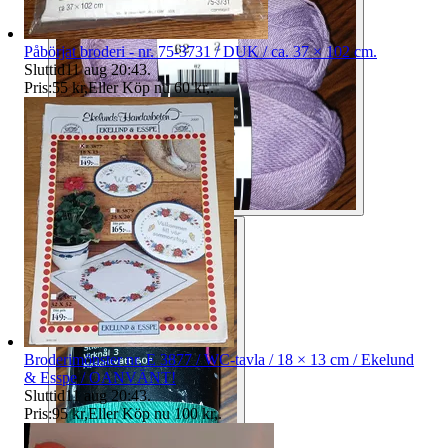
Påbörjat broderi - nr. 75-3731 / DUK / ca. 37 × 102 cm.
Sluttid
11 aug 20:43
.
Pris:
55 kr
,
Eller Köp nu
60 kr
,
.
Broderimönster nr. E 3877 / WC-tavla / 18 × 13 cm / Ekelund
& Esspe / OANVÄNT!
Sluttid
11 aug 20:43
.
Pris:
95 kr
,
Eller Köp nu
100 kr
,
.