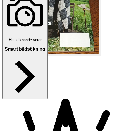
Hitta liknande varor
Smart bildsökning
1
/
40
musicbox_81