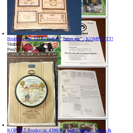
Broderiset nr. 1214 / Bonad "Tiden går" / KOMPLETT!
Sluttid
11 aug 20:49
.
Pris:
95 kr
,
Ledande bud
.
KÖP NU: Broderi nr. 4396/B / Tavla "Gäss" / Marks &