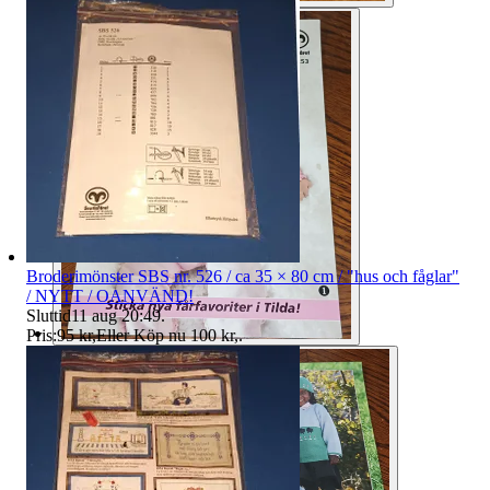
Broderimönster SBS nr. 526 / ca 35 × 80 cm / "hus och fåglar"
/ NYTT / OANVÄND!
Sluttid
11 aug 20:49
.
Pris:
95 kr
,
Eller Köp nu
100 kr
,
.