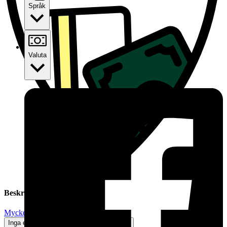
Språk
Valuta
Beskrivning
Mycket gott skick
Inga eller minimala tecken på användning