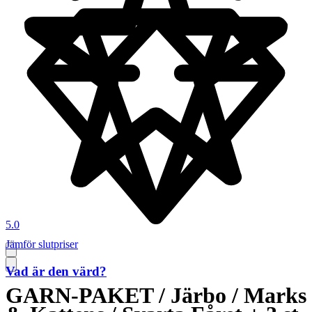
5.0
Jämför slutpriser
Vad är den värd?
GARN-PAKET / Järbo / Marks