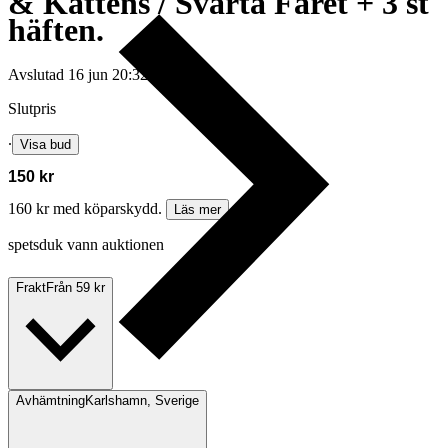
& Kattens / Svarta Fåret + 3 st
häften.
Avslutad
16 jun 20:32
Slutpris
∙
Visa bud
150 kr
160 kr med köparskydd.
Läs mer
spetsduk vann auktionen
Frakt
Från 59 kr
Avhämtning
Karlshamn, Sverige