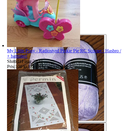
My Little Pony - Radiostyrd Pinkie Pie RC Scooter / Hasbro /
+ batterier!
Sluttid
11 aug 20:41
.
Pris:
100 kr
,
Eller Köp nu
150 kr
,
.