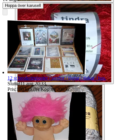
Hoppa över karusell
12 st broderimönster / ugglor / fåglar / dukar / hus.
Sluttid
11 aug 20:33
.
Pris:
100 kr
,
Eller Köp nu
200 kr
,
.