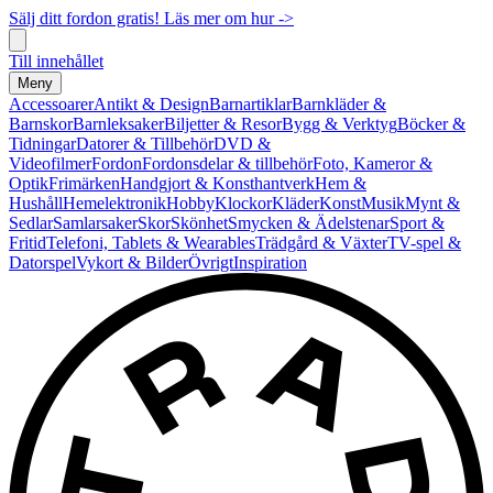
Sälj ditt fordon gratis! Läs mer om hur ->
Till innehållet
Meny
Accessoarer
Antikt & Design
Barnartiklar
Barnkläder &
Barnskor
Barnleksaker
Biljetter & Resor
Bygg & Verktyg
Böcker &
Tidningar
Datorer & Tillbehör
DVD &
Videofilmer
Fordon
Fordonsdelar & tillbehör
Foto, Kameror &
Optik
Frimärken
Handgjort & Konsthantverk
Hem &
Hushåll
Hemelektronik
Hobby
Klockor
Kläder
Konst
Musik
Mynt &
Sedlar
Samlarsaker
Skor
Skönhet
Smycken & Ädelstenar
Sport &
Fritid
Telefoni, Tablets & Wearables
Trädgård & Växter
TV-spel &
Datorspel
Vykort & Bilder
Övrigt
Inspiration