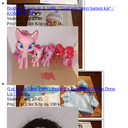
Broderi till tavla nr. E 1496 / "Gud som haver barnen kär" /
KOMPLETT!
Sluttid
11 aug 20:44
.
Pris:
95 kr
,
Eller Köp nu
100 kr
,
.
(Lot 3) My Little Pony - Pinkie Pie figurer och Potion Dress
Up / Hasbro.
Sluttid
11 aug 20:45
.
Pris:
75 kr
,
Eller Köp nu
100 kr
,
.