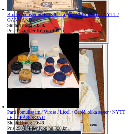
Broderimönster nr. E 1390 / Löpare / 40 × 90 cm / NYTT /
OANVÄND!
Sluttid
11 aug 20:48
.
Pris:
95 kr
,
Eller Köp nu
100 kr
,
.
Parti bomullsgarn / Virosa / Licell / Cablé, olika sorter / NYTT
/ ETT PÅBÖRJAT!
Sluttid
11 aug 20:48
.
Pris:
250 kr
,
Eller Köp nu
300 kr
,
.