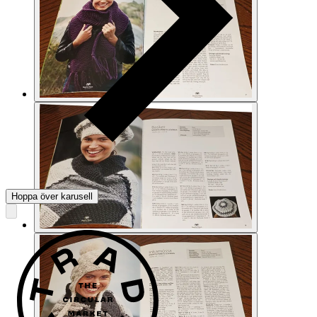
Hoppa över karusell