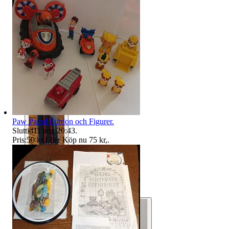
Paw Patrol Fordon och Figurer.
Sluttid
11 aug 20:43
.
Pris:
50 kr
,
Eller Köp nu
75 kr
,
.