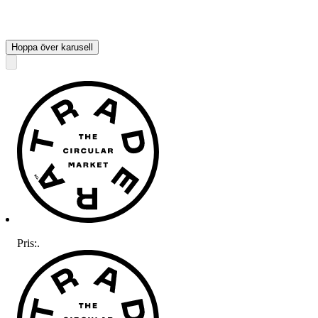
Hoppa över karusell
Pris:
.