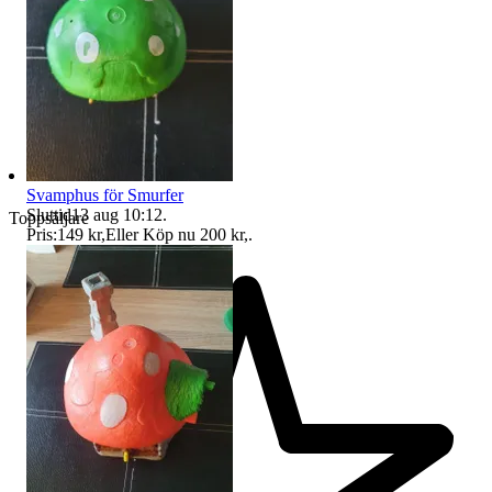
Svamphus för Smurfer
Sluttid
13 aug 10:12
.
Toppsäljare
Pris:
149 kr
,
Eller Köp nu
200 kr
,
.