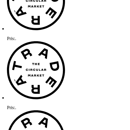
Pris:
.
Pris:
.