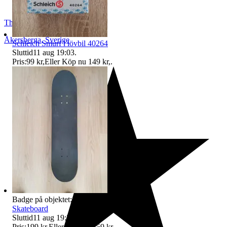
TheHorrorMovieGuy
Åkersberga
,
Sverige
Schleich Smurf i lövbil 40264
Sluttid
11 aug 19:03
.
Pris:
99 kr
,
Eller Köp nu
149 kr
,
.
Badge på objektet:
Avhämtning
Skateboard
Sluttid
11 aug 19:28
.
Pris:
199 kr
,
Eller Köp nu
259 kr
,
.