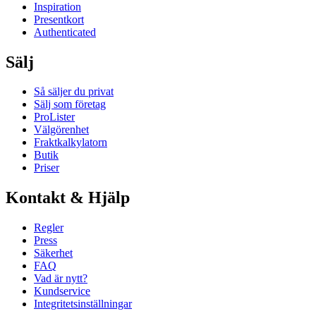
Inspiration
Presentkort
Authenticated
Sälj
Så säljer du privat
Sälj som företag
ProLister
Välgörenhet
Fraktkalkylatorn
Butik
Priser
Kontakt & Hjälp
Regler
Press
Säkerhet
FAQ
Vad är nytt?
Kundservice
Integritetsinställningar