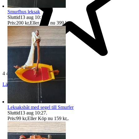
Smurfhus leksak
Sluttid
13 aug 10:13
.
Pris:
200 kr
,
Eller Köp nu
399 kr
,
.
4 454 omdömen
Läs omdömen
Följ
Leksaksbåt med segel till Smurfer
Sluttid
13 aug 10:27
.
Pris:
99 kr
,
Eller Köp nu
159 kr
,
.