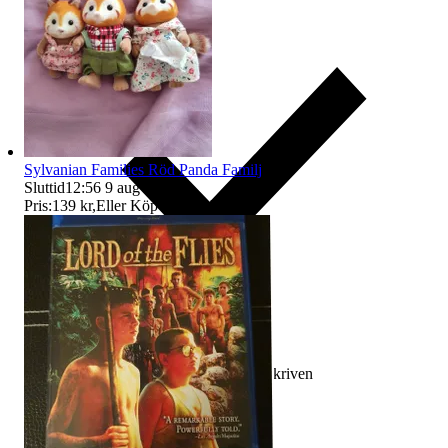
Sylvanian Families Röd Panda Familj
Sluttid
12:56
9 aug 12:56
.
Pris:
139 kr
,
Eller Köp nu
150 kr
,
.
Ersättning om varan inte är som beskriven