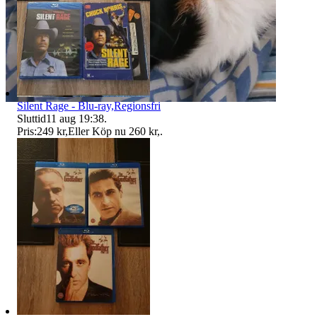
Silent Rage - Blu-ray,Regionsfri
Sluttid
11 aug 19:38
.
Pris:
249 kr
,
Eller Köp nu
260 kr
,
.