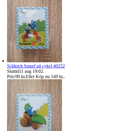
Schleich Smurf på cykel 40252
Sluttid
11 aug 19:02
.
Pris:
99 kr
,
Eller Köp nu
149 kr
,
.