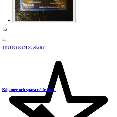
1
/
2
TheHorrorMovieGuy
Köp mer och spara på frakten