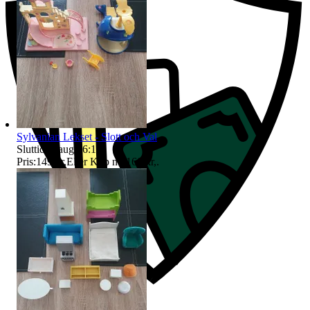
Sylvanian Lekset - Slott och Val
Sluttid
11 aug 16:10
.
Pris:
149 kr
,
Eller Köp nu
160 kr
,
.