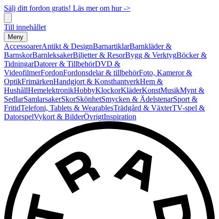
Sälj ditt fordon gratis! Läs mer om hur ->
Till innehållet
Meny
Accessoarer
Antikt & Design
Barnartiklar
Barnkläder &
Barnskor
Barnleksaker
Biljetter & Resor
Bygg & Verktyg
Böcker &
Tidningar
Datorer & Tillbehör
DVD &
Videofilmer
Fordon
Fordonsdelar & tillbehör
Foto, Kameror &
Optik
Frimärken
Handgjort & Konsthantverk
Hem &
Hushåll
Hemelektronik
Hobby
Klockor
Kläder
Konst
Musik
Mynt &
Sedlar
Samlarsaker
Skor
Skönhet
Smycken & Ädelstenar
Sport &
Fritid
Telefoni, Tablets & Wearables
Trädgård & Växter
TV-spel &
Datorspel
Vykort & Bilder
Övrigt
Inspiration