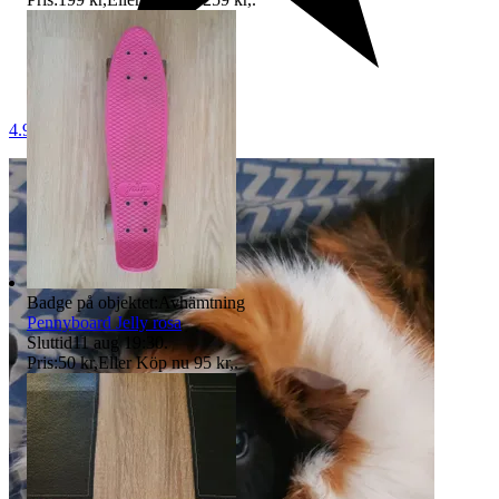
4.9
Badge på objektet:
Avhämtning
Pennyboard Jelly rosa
Sluttid
11 aug 19:30
.
Pris:
50 kr
,
Eller Köp nu
95 kr
,
.