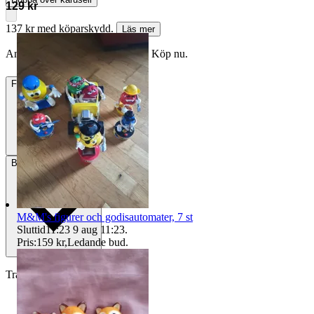
129 kr
137 kr med köparskydd.
Läs mer
Annonsen är avslutad. Såld med Köp nu.
Frakt
Från 49 kr
Betalning
Via Tradera
M&M's figurer och godisautomater, 7 st
Sluttid
11:23
9 aug 11:23
.
Pris:
159 kr
,
Ledande bud
.
Traderas köparskydd