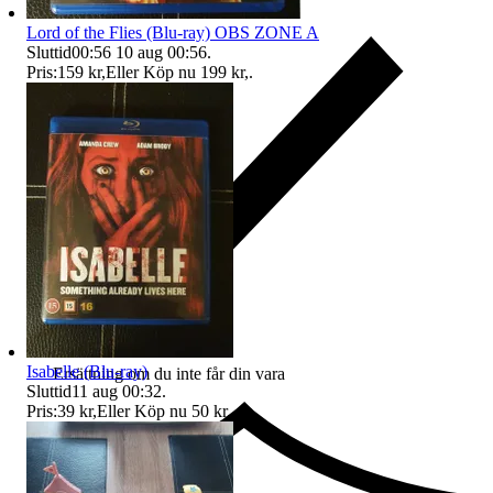
Lord of the Flies (Blu-ray) OBS ZONE A
Sluttid
00:56
10 aug 00:56
.
Pris:
159 kr
,
Eller Köp nu
199 kr
,
.
Isabelle (Blu-ray)
Ersättning om du inte får din vara
Sluttid
11 aug 00:32
.
Pris:
39 kr
,
Eller Köp nu
50 kr
,
.