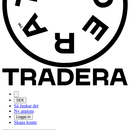
SEK
Så funkar det
Ny annons
Logga in
Skapa konto