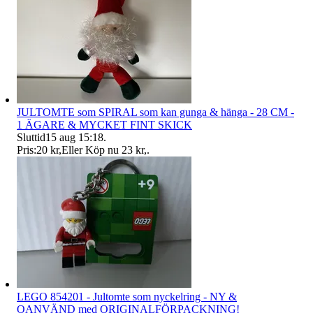
JULTOMTE som SPIRAL som kan gunga & hänga - 28 CM -
1 ÄGARE & MYCKET FINT SKICK
Sluttid
15 aug 15:18
.
Pris:
20 kr
,
Eller Köp nu
23 kr
,
.
LEGO 854201 - Jultomte som nyckelring - NY &
OANVÄND med ORIGINALFÖRPACKNING!