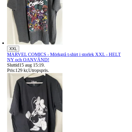
XXL
MARVEL COMICS - Mörkgrå t-shirt i storlek XXL - HELT
NY och OANVÄND!
Sluttid
15 aug 15:19
.
Pris:
129 kr
,
Utropspris
.