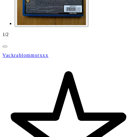
1
/
2
Vackrablommorxxx