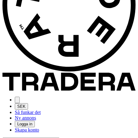
SEK
Så funkar det
Ny annons
Logga in
Skapa konto