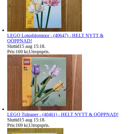
LEGO Lotusblommor - (40647) - HELT NYTT &
OÖPPNAD!
Sluttid
15 aug 15:18
.
Pris:
169 kr
,
Utropspris
.
LEGO Tulpaner - (40461) - HELT NYTT & OÖPPNAD!
Sluttid
15 aug 15:18
.
Pris:
169 kr
,
Utropspris
.