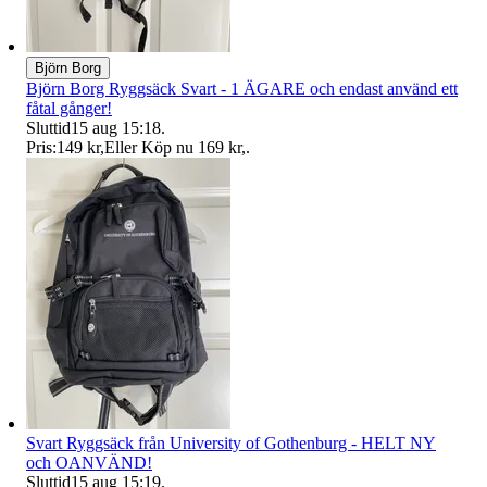
Björn Borg
Björn Borg Ryggsäck Svart - 1 ÄGARE och endast använd ett
fåtal gånger!
Sluttid
15 aug 15:18
.
Pris:
149 kr
,
Eller Köp nu
169 kr
,
.
Svart Ryggsäck från University of Gothenburg - HELT NY
och OANVÄND!
Sluttid
15 aug 15:19
.