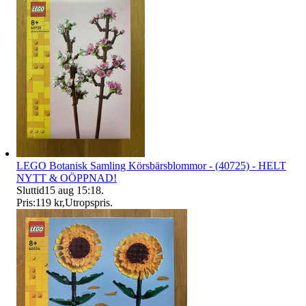
LEGO Botanisk Samling Körsbärsblommor - (40725) - HELT
NYTT & OÖPPNAD!
Sluttid
15 aug 15:18
.
Pris:
119 kr
,
Utropspris
.