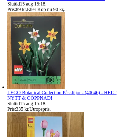
Sluttid
15 aug 15:18
.
Pris:
89 kr
,
Eller Köp nu
90 kr
,
.
LEGO Botanical Collection Påskliljor - (40646) - HELT
NYTT & OÖPPNAD!
Sluttid
15 aug 15:18
.
Pris:
335 kr
,
Utropspris
.