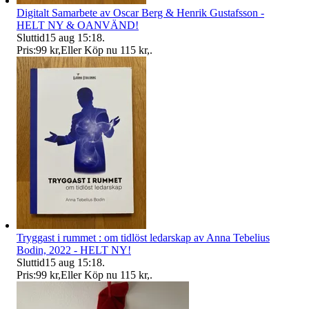
Digitalt Samarbete av Oscar Berg & Henrik Gustafsson -
HELT NY & OANVÄND!
Sluttid
15 aug 15:18
.
Pris:
99 kr
,
Eller Köp nu
115 kr
,
.
Tryggast i rummet : om tidlöst ledarskap av Anna Tebelius
Bodin, 2022 - HELT NY!
Sluttid
15 aug 15:18
.
Pris:
99 kr
,
Eller Köp nu
115 kr
,
.