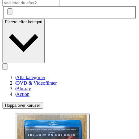
Filtrera efter kategori
/
Alla kategorier
/
DVD & Videofilmer
/
Blu-ray
/
Action
Hoppa över karusell