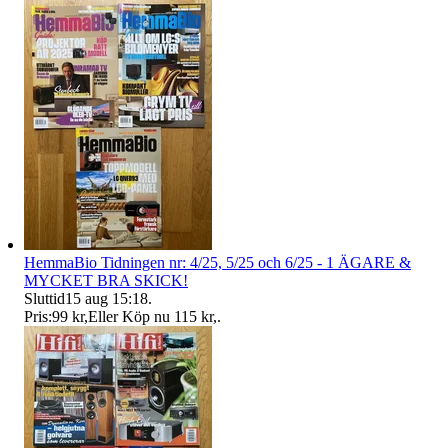
HemmaBio Tidningen nr: 4/25, 5/25 och 6/25 - 1 ÄGARE &
MYCKET BRA SKICK!
Sluttid
15 aug 15:18
.
Pris:
99 kr
,
Eller Köp nu
115 kr
,
.