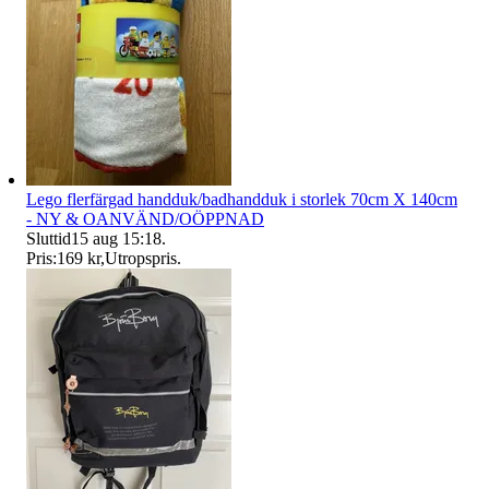
Lego flerfärgad handduk/badhandduk i storlek 70cm X 140cm
- NY & OANVÄND/OÖPPNAD
Sluttid
15 aug 15:18
.
Pris:
169 kr
,
Utropspris
.