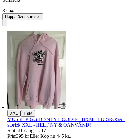
3 dagar
Hoppa över karusell
|
XXL
H&M
MUSSE PIGG DISNEY HOODIE - H&M - LJUSROSA i
storlek XXL - HELT NY & OANVÄND!
Sluttid
15 aug 15:17
.
Pris:
395 kr
,
Eller Köp nu
445 kr
,
.