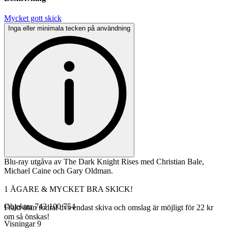
Mycket gott skick
Inga eller minimala tecken på användning
Blu-ray utgåva av The Dark Knight Rises med Christian Bale,
Michael Caine och Gary Oldman.
1 ÄGARE & MYCKET BRA SKICK!
Objektnr
743 100 754
Frakt utan fodral dvs endast skiva och omslag är möjligt för 22 kr
om så önskas!
Visningar
9