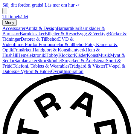
Sälj ditt fordon gratis! Läs mer om hur ->
Till innehållet
Meny
Accessoarer
Antikt & Design
Barnartiklar
Barnkläder &
Barnskor
Barnleksaker
Biljetter & Resor
Bygg & Verktyg
Böcker &
Tidningar
Datorer & Tillbehör
DVD &
Videofilmer
Fordon
Fordonsdelar & tillbehör
Foto, Kameror &
Optik
Frimärken
Handgjort & Konsthantverk
Hem &
Hushåll
Hemelektronik
Hobby
Klockor
Kläder
Konst
Musik
Mynt &
Sedlar
Samlarsaker
Skor
Skönhet
Smycken & Ädelstenar
Sport &
Fritid
Telefoni, Tablets & Wearables
Trädgård & Växter
TV-spel &
Datorspel
Vykort & Bilder
Övrigt
Inspiration