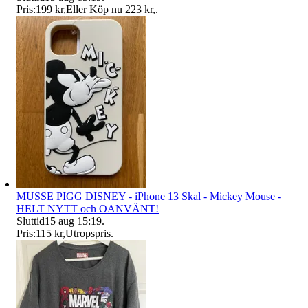
Pris:
199 kr
,
Eller Köp nu
223 kr
,
.
MUSSE PIGG DISNEY - iPhone 13 Skal - Mickey Mouse -
HELT NYTT och OANVÄNT!
Sluttid
15 aug 15:19
.
Pris:
115 kr
,
Utropspris
.