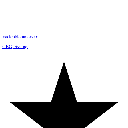
Vackrablommorxxx
GBG
,
Sverige