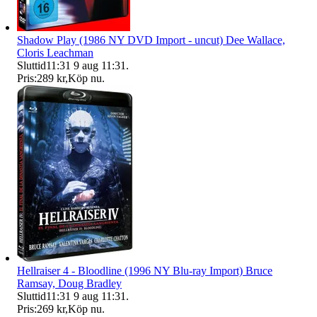
Shadow Play (1986 NY DVD Import - uncut) Dee Wallace,
Cloris Leachman
Sluttid
11:31
9 aug 11:31
.
Pris:
289 kr
,
Köp nu
.
Hellraiser 4 - Bloodline (1996 NY Blu-ray Import) Bruce
Ramsay, Doug Bradley
Sluttid
11:31
9 aug 11:31
.
Pris:
269 kr
,
Köp nu
.