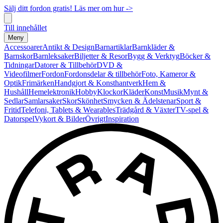
Sälj ditt fordon gratis! Läs mer om hur ->
Till innehållet
Meny
Accessoarer
Antikt & Design
Barnartiklar
Barnkläder &
Barnskor
Barnleksaker
Biljetter & Resor
Bygg & Verktyg
Böcker &
Tidningar
Datorer & Tillbehör
DVD &
Videofilmer
Fordon
Fordonsdelar & tillbehör
Foto, Kameror &
Optik
Frimärken
Handgjort & Konsthantverk
Hem &
Hushåll
Hemelektronik
Hobby
Klockor
Kläder
Konst
Musik
Mynt &
Sedlar
Samlarsaker
Skor
Skönhet
Smycken & Ädelstenar
Sport &
Fritid
Telefoni, Tablets & Wearables
Trädgård & Växter
TV-spel &
Datorspel
Vykort & Bilder
Övrigt
Inspiration