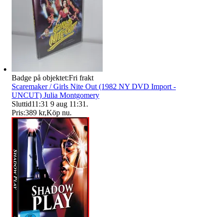
Badge på objektet:
Fri frakt
Scaremaker / Girls Nite Out (1982 NY DVD Import -
UNCUT) Julia Montgomery
Sluttid
11:31
9 aug 11:31
.
Pris:
389 kr
,
Köp nu
.