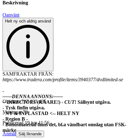
Beskrivning
Oanvänt
Helt ny och aldrig använd
SAMFRAKTAR FRÅN:
https://www.tradera.com/profile/items/3940377/dvdlimited-se
-
------DENNA ANNONS:------
Objektnr
737 033 435
-- DIRECTORS
(RÅARE!) -
CUT
! Sällsynt utgåva.
- Tysk finfin utgåva.
Visningar
70
- NY & INPLASTAD <-- HELT NY
- Region B -
Publicerad
19 jun 11:56
- Bonusmaterial finns det, bl.a vändbart omslag utan FSK-
märke.
Anmäl
Sälj liknande