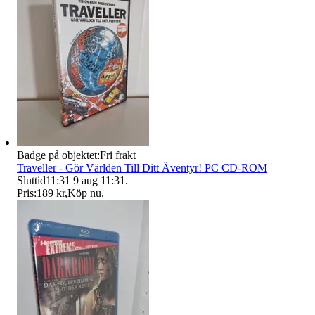
Badge på objektet:
Fri frakt
Traveller - Gör Världen Till Ditt Äventyr! PC CD-ROM
Sluttid
11:31
9 aug 11:31
.
Pris:
189 kr
,
Köp nu
.