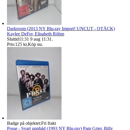
Darkroom (2013 NY Blu-ray Import! UNCUT - OTÄCK)
Kaylee DeFer, Elisabeth Röhm
Sluttid
11:31
9 aug 11:31
.
Pris:
125 kr
,
Köp nu
.
Badge på objektet:
Fri frakt
Posse - Svart uppbåd (1993 NY Blu-ray) Pam Grier, Billy