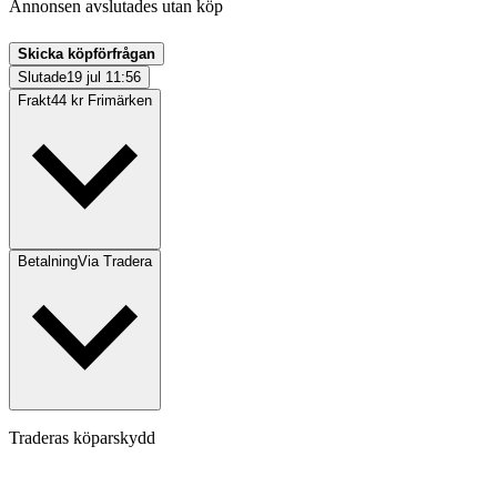
Annonsen avslutades utan köp
Skicka köpförfrågan
Slutade
19 jul 11:56
Frakt
44 kr Frimärken
Betalning
Via Tradera
Traderas köparskydd