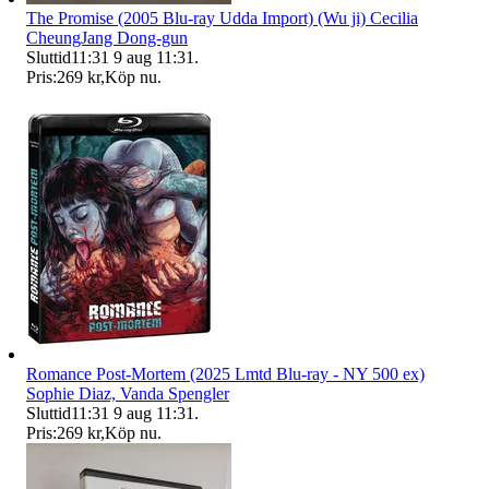
The Promise (2005 Blu-ray Udda Import) (Wu ji) Cecilia
CheungJang Dong-gun
Sluttid
11:31
9 aug 11:31
.
Pris:
269 kr
,
Köp nu
.
Romance Post-Mortem (2025 Lmtd Blu-ray - NY 500 ex)
Sophie Diaz, Vanda Spengler
Sluttid
11:31
9 aug 11:31
.
Pris:
269 kr
,
Köp nu
.