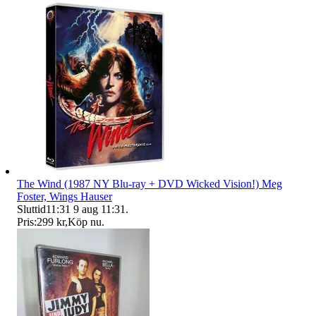
The Wind (1987 NY Blu-ray + DVD Wicked Vision!) Meg
Foster, Wings Hauser
Sluttid
11:31
9 aug 11:31
.
Pris:
299 kr
,
Köp nu
.