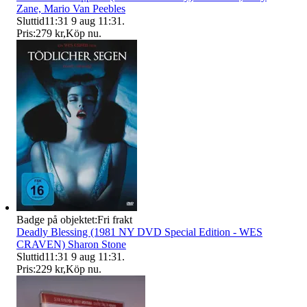
Zane, Mario Van Peebles
Sluttid
11:31
9 aug 11:31
.
Pris:
279 kr
,
Köp nu
.
Badge på objektet:
Fri frakt
Deadly Blessing (1981 NY DVD Special Edition - WES
CRAVEN) Sharon Stone
Sluttid
11:31
9 aug 11:31
.
Pris:
229 kr
,
Köp nu
.