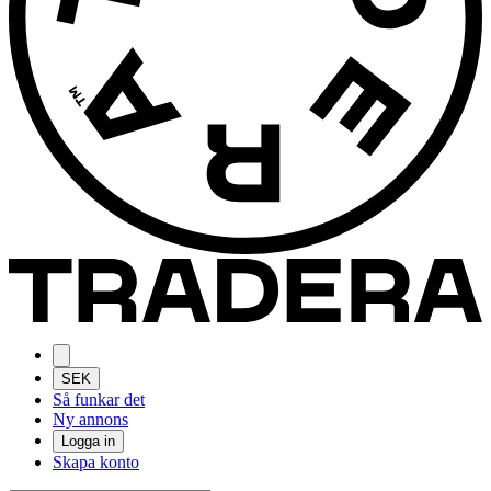
SEK
Så funkar det
Ny annons
Logga in
Skapa konto