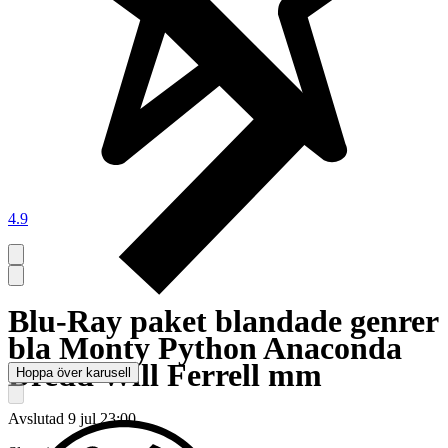
4.9
Blu-Ray paket blandade genrer
bla Monty Python Anaconda
Dredd Will Ferrell mm
Hoppa över karusell
Avslutad
9 jul 23:00