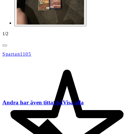
1
/
2
Spartan1105
Andra har även tittat på
Visa alla