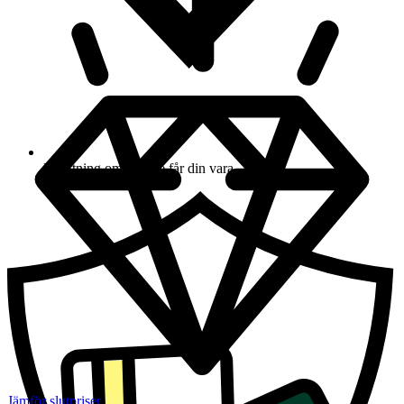
Ersättning om du inte får din vara
Jämför slutpriser