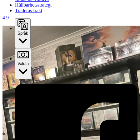
Hållbarhetsstrategi
Traderas frakt
4.9
Språk
Valuta