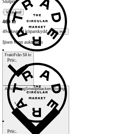
Slutpris
∙
Visa bud
469 kr
494 kr med köparskydd.
Läs mer
Ijisen vann auktionen
Frakt
Från 59 kr
Pris:
.
Avhämtning
Smedjebacken, Sverige
Pris:
.