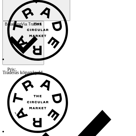
Betalning
Via Tradera
Pris:
.
Traderas köparskydd