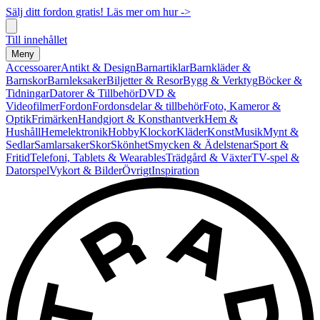
Sälj ditt fordon gratis! Läs mer om hur ->
Till innehållet
Meny
Accessoarer
Antikt & Design
Barnartiklar
Barnkläder &
Barnskor
Barnleksaker
Biljetter & Resor
Bygg & Verktyg
Böcker &
Tidningar
Datorer & Tillbehör
DVD &
Videofilmer
Fordon
Fordonsdelar & tillbehör
Foto, Kameror &
Optik
Frimärken
Handgjort & Konsthantverk
Hem &
Hushåll
Hemelektronik
Hobby
Klockor
Kläder
Konst
Musik
Mynt &
Sedlar
Samlarsaker
Skor
Skönhet
Smycken & Ädelstenar
Sport &
Fritid
Telefoni, Tablets & Wearables
Trädgård & Växter
TV-spel &
Datorspel
Vykort & Bilder
Övrigt
Inspiration