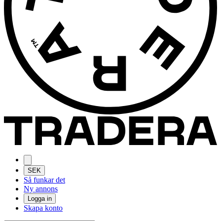
SEK
Så funkar det
Ny annons
Logga in
Skapa konto