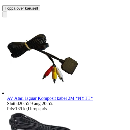
Hoppa över karusell
AV Atari Jaguar Komposit kabel 2M *NYTT*
Sluttid
20:55
9 aug 20:55
.
Pris:
139 kr
,
Utropspris
.