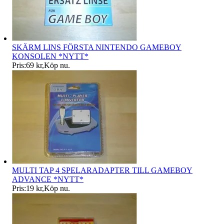
SKÄRM LINS FÖRSTA NINTENDO GAMEBOY
KONSOLEN *NYTT*
Pris:
69 kr
,
Köp nu
.
MULTI TAP 4 SPELARADAPTER TILL GAMEBOY
ADVANCE *NYTT*
Pris:
19 kr
,
Köp nu
.