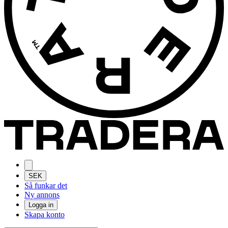
SEK
Så funkar det
Ny annons
Logga in
Skapa konto