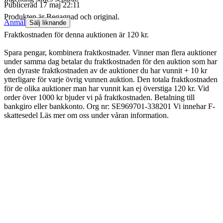
Publicerad
17 maj 22:11
Produkten är Begagnad och original.
Anmäl
Sälj liknande
Fraktkostnaden för denna auktionen är 120 kr.
Spara pengar, kombinera fraktkostnader. Vinner man flera auktioner
under samma dag betalar du fraktkostnaden för den auktion som har
den dyraste fraktkostnaden av de auktioner du har vunnit + 10 kr
ytterligare för varje övrig vunnen auktion. Den totala fraktkostnaden
för de olika auktioner man har vunnit kan ej överstiga 120 kr. Vid
order över 1000 kr bjuder vi på fraktkostnaden. Betalning till
bankgiro eller bankkonto. Org nr: SE969701-338201 Vi innehar F-
skattesedel Läs mer om oss under våran information.