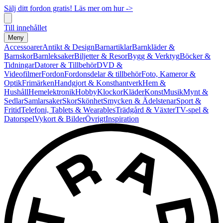
Sälj ditt fordon gratis! Läs mer om hur ->
Till innehållet
Meny
Accessoarer
Antikt & Design
Barnartiklar
Barnkläder &
Barnskor
Barnleksaker
Biljetter & Resor
Bygg & Verktyg
Böcker &
Tidningar
Datorer & Tillbehör
DVD &
Videofilmer
Fordon
Fordonsdelar & tillbehör
Foto, Kameror &
Optik
Frimärken
Handgjort & Konsthantverk
Hem &
Hushåll
Hemelektronik
Hobby
Klockor
Kläder
Konst
Musik
Mynt &
Sedlar
Samlarsaker
Skor
Skönhet
Smycken & Ädelstenar
Sport &
Fritid
Telefoni, Tablets & Wearables
Trädgård & Växter
TV-spel &
Datorspel
Vykort & Bilder
Övrigt
Inspiration