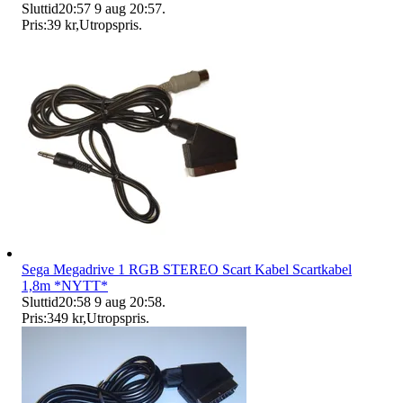
Sluttid
20:57
9 aug 20:57
.
Pris:
39 kr
,
Utropspris
.
Sega Megadrive 1 RGB STEREO Scart Kabel Scartkabel
1,8m *NYTT*
Sluttid
20:58
9 aug 20:58
.
Pris:
349 kr
,
Utropspris
.