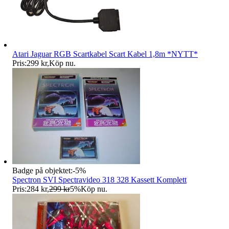
Atari Jaguar RGB Scartkabel Scart Kabel 1,8m *NYTT*
Pris:
299 kr
,
Köp nu
.
Badge på objektet:
-
5
%
Spectron SVI Spectravideo 318 328 Kassett Komplett
Pris:
284 kr
,
299 kr
5
%
Köp nu
.