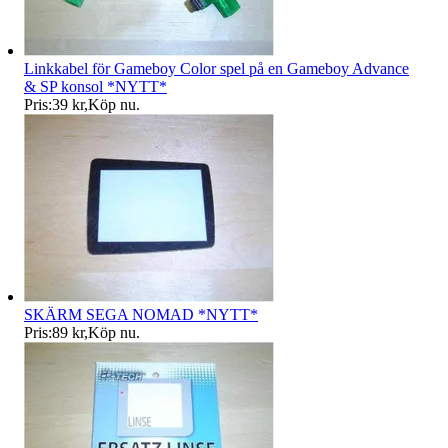
Linkkabel för Gameboy Color spel på en Gameboy Advance
& SP konsol *NYTT*
Pris:
39 kr
,
Köp nu
.
SKÄRM SEGA NOMAD *NYTT*
Pris:
89 kr
,
Köp nu
.