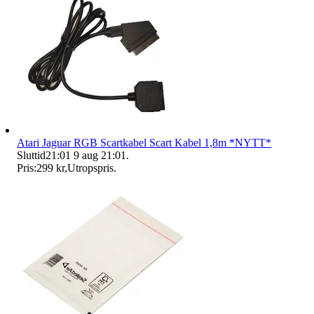
Atari Jaguar RGB Scartkabel Scart Kabel 1,8m *NYTT*
Sluttid
21:01
9 aug 21:01
.
Pris:
299 kr
,
Utropspris
.