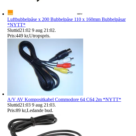
Luftbubbelpåse x 200 Bubbelpåse 110 x 160mm Bubbelpåsar
*NYTT*
Sluttid
21:02
9 aug 21:02
.
Pris:
449 kr
,
Utropspris
.
A/V AV Kompositkabel Commodore 64 C64 2m *NYTT*
Sluttid
21:03
9 aug 21:03
.
Pris:
89 kr
,
Ledande bud
.