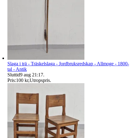
Slaga i trä - Träskelslaga - Jordbruksredskap - Allmoge - 1800-
tal - Antik
Sluttid
9 aug 21:17
.
Pris:
100 kr
,
Utropspris
.