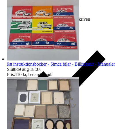
Ersättning om varan inte är som beskriven
9st instruktionsböcker - Simca bilar - Billiteratur - Manualer
Sluttid
9 aug 18:07
.
Pris:
110 kr
,
Ledande bud
.