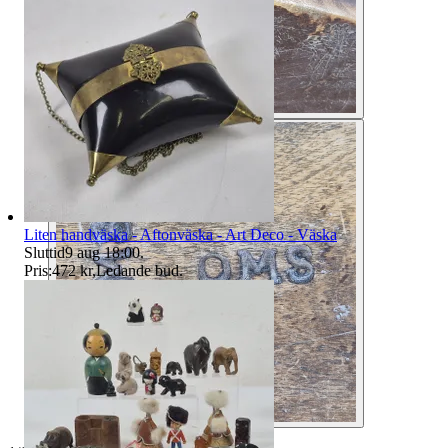
Liten handväska - Aftonväska - Art Deco - Väska
Sluttid
9 aug 18:00
.
Pris:
472 kr
,
Ledande bud
.