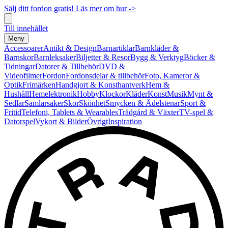
Sälj ditt fordon gratis! Läs mer om hur ->
Till innehållet
Meny
Accessoarer
Antikt & Design
Barnartiklar
Barnkläder &
Barnskor
Barnleksaker
Biljetter & Resor
Bygg & Verktyg
Böcker &
Tidningar
Datorer & Tillbehör
DVD &
Videofilmer
Fordon
Fordonsdelar & tillbehör
Foto, Kameror &
Optik
Frimärken
Handgjort & Konsthantverk
Hem &
Hushåll
Hemelektronik
Hobby
Klockor
Kläder
Konst
Musik
Mynt &
Sedlar
Samlarsaker
Skor
Skönhet
Smycken & Ädelstenar
Sport &
Fritid
Telefoni, Tablets & Wearables
Trädgård & Växter
TV-spel &
Datorspel
Vykort & Bilder
Övrigt
Inspiration