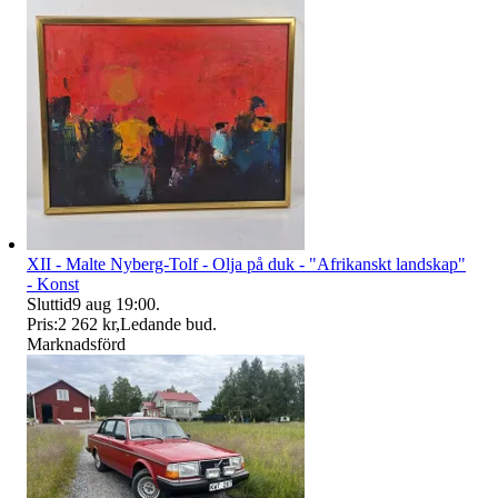
XII - Malte Nyberg-Tolf - Olja på duk - "Afrikanskt landskap"
- Konst
Sluttid
9 aug 19:00
.
Pris:
2 262 kr
,
Ledande bud
.
Marknadsförd