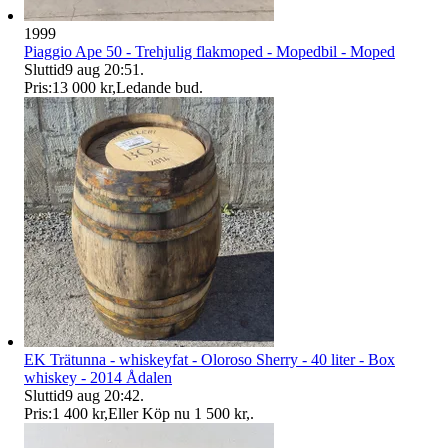
1999
Piaggio Ape 50 - Trehjulig flakmoped - Mopedbil - Moped
Sluttid
9 aug 20:51
.
Pris:
13 000 kr
,
Ledande bud
.
EK Trätunna - whiskeyfat - Oloroso Sherry - 40 liter - Box
whiskey - 2014 Ådalen
Sluttid
9 aug 20:42
.
Pris:
1 400 kr
,
Eller Köp nu
1 500 kr
,
.