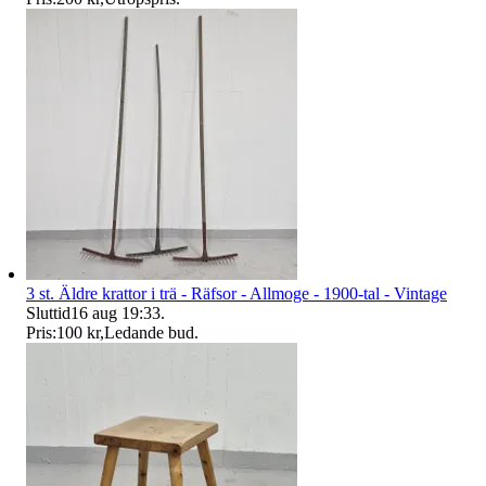
3 st. Äldre krattor i trä - Räfsor - Allmoge - 1900-tal - Vintage
Sluttid
16 aug 19:33
.
Pris:
100 kr
,
Ledande bud
.