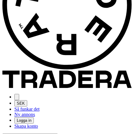
SEK
Så funkar det
Ny annons
Logga in
Skapa konto