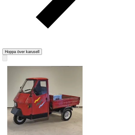
Hoppa över karusell