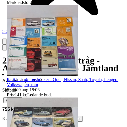
Marknadsförd
5.0
2 st. Tråg i trä - Trätråg -
Allmoge - 1800-tal - Jämtland
Parti instruktionsböcker - Opel, Nissan, Saab, Toyota, Peugeot,
Avslutad
21 jun 20:13
Volkswagen, mm
Sluttid
9 aug 18:03
.
Slutpris
Pris:
141 kr
,
Ledande bud
.
∙
Visa bud
755 kr
Köparskydd är valfritt hos företag.
Läs mer