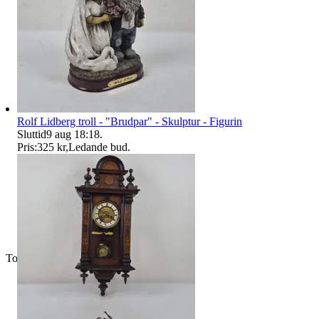
Rolf Lidberg troll - "Brudpar" - Skulptur - Figurin
Sluttid
9 aug 18:18
.
Pris:
325 kr
,
Ledande bud
.
Toppsäljare