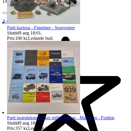
1
/
6
Auktionsbyra
Parti kuriosa - Figuriner - Souvenirer
Sluttid
9 aug 18:01
.
Pris:
100 kr
,
Ledande bud
.
Parti instruktionsböcker militärfordon - Manualer - Fordon
Sluttid
9 aug 18:02
.
Pris:
357 kr
,
Ledande bud
.