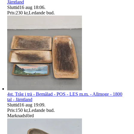
Jämtland
Sluttid
16 aug 18:06
.
Pris:
230 kr
,
Ledande bud
.
4st. Tråg i trä - Bemålad - POS - LES m.m. - Allmoge - 1800
tal - Jämtland
Sluttid
16 aug 19:09
.
Pris:
150 kr
,
Ledande bud
.
Marknadsförd