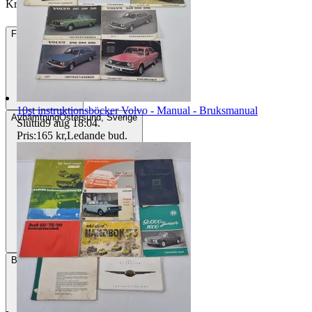
Krotnik vann auktionen
Frakt
119 kr DSV
10st instruktionsböcker Volvo - Manual - Bruksmanual
Avhämtning
Östersund, Sverige
Sluttid
9 aug 18:04
.
Pris:
165 kr
,
Ledande bud
.
Betalning
Via Tradera