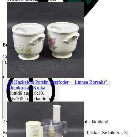
Beskrivning
Gott använt skick
Mindre tecken på användning
2st Hackefors Porslin ytterfoder - "Linnea Borealis" -
Blomkruka - Kruka
Sluttid
9 aug 18:10
.
Pris:
100 kr
,
Ledande bud
.
2 st. Tråg i trä - Trätråg - Allmoge - 1800-tal - Jämtland
Bruksslitage så som repor, skavmärken och fläckar. Se bilder. - Ej