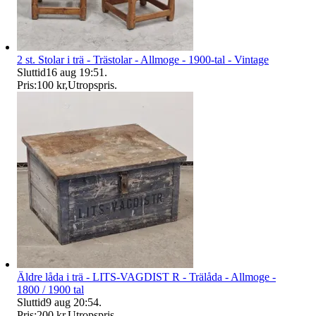
2 st. Stolar i trä - Trästolar - Allmoge - 1900-tal - Vintage
Sluttid
16 aug 19:51
.
Pris:
100 kr
,
Utropspris
.
Äldre låda i trä - LITS-VAGDIST R - Trälåda - Allmoge -
1800 / 1900 tal
Sluttid
9 aug 20:54
.
Pris:
200 kr
,
Utropspris
.