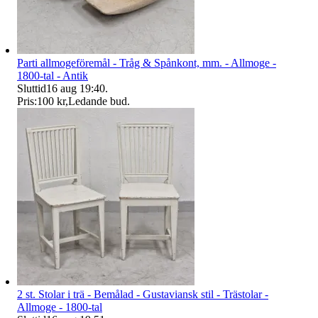
Parti allmogeföremål - Tråg & Spånkont, mm. - Allmoge -
1800-tal - Antik
Sluttid
16 aug 19:40
.
Pris:
100 kr
,
Ledande bud
.
2 st. Stolar i trä - Bemålad - Gustaviansk stil - Trästolar -
Allmoge - 1800-tal