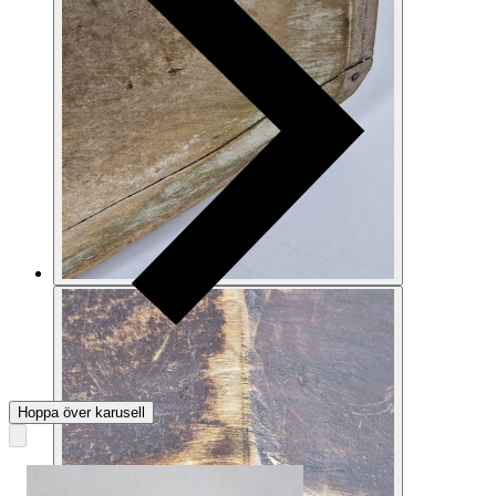
Hoppa över karusell