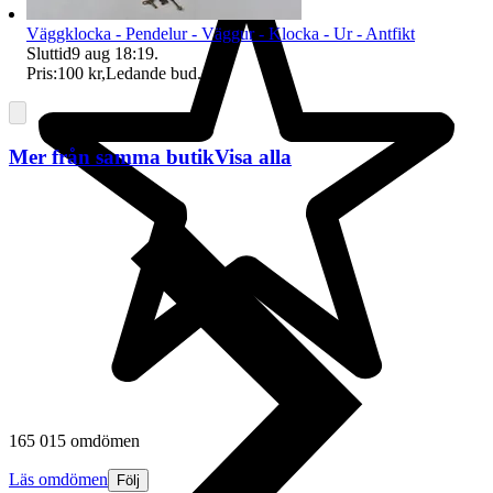
Väggklocka - Pendelur - Väggur - Klocka - Ur - Antfikt
Sluttid
9 aug 18:19
.
Pris:
100 kr
,
Ledande bud
.
Mer från samma butik
Visa alla
165 015 omdömen
Läs omdömen
Följ