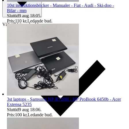
10st instruktionsböcker - Manualer - Fiat - Audi - Ski-doo -
Bilar - mm
Sluttid
9 aug 18:05
.
Pris:
110 kr
,
Ledande bud
.
Välj till köparskydd
3st laptops - Samsung NP-R720H - HP ProBook 6450b - Acer
Extensa 5235
Sluttid
9 aug 18:06
.
Pris:
100 kr
,
Ledande bud
.