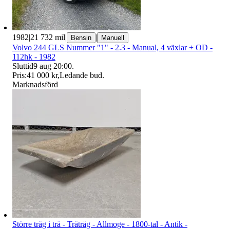
1982
|
21 732 mil
|
|
Bensin
Manuell
Volvo 244 GLS Nummer "1" - 2.3 - Manual, 4 växlar + OD -
112hk - 1982
Sluttid
9 aug 20:00
.
Pris:
41 000 kr
,
Ledande bud
.
Marknadsförd
Större tråg i trä - Trätråg - Allmoge - 1800-tal - Antik -