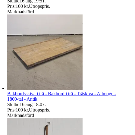
Sluttid
16 aug 19:51
.
Pris:
100 kr
,
Utropspris
.
Marknadsförd
Bakbordsskiva i trä - Bakbord i trä - Träskiva - Allmoge -
1800-tal - Antik
Sluttid
16 aug 18:07
.
Pris:
100 kr
,
Utropspris
.
Marknadsförd