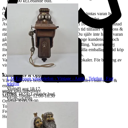
Pris:
100 kr
,
Ledande bud
.
Avhämtning
Om ingen annan avhämtningsadress angetts, hämtas varan hos oss
på Tjalmargatan 4B i Östersund under våra öppettider.
Avhämtning av vunna varor skall ske inom 10 dagar efter avslutad
auktion. Om varan ej hämtas inom angiven tid tillfaller varan oss &
rätten till återbetalning är förbrukad. Kan Du själv inte hämta varan
går det skicka ett ombud. Ombudet skall uppge kundens för- och
efternamn, varubeskrivning & egen ID-handling. Varorna är ej
förpackade & kunden måste själv tillhandahålla emballage. Vid köp
av skrymmande gods, måste bärhjälp medtas.
Varorna finns att titta på vid begäran i våra lokaler. För bokning av
visning kontakta oss, se nedan.
Kundservice & Öppettider
L M Ericsson väggtelefon - Vintage - Antik - Telefon - Fast
Vår kundservice bedrivs via e-post. Svar erhålles i mån av tid &
telefon
endast
Sluttid
9 aug 18:17
.
under våra öppettider.
Företag
Pris:
1 182 kr
,
Ledande bud
.
Måndag-Tisdag: 12:00-16:30
Marknadsförd
Onsdag: 8:00-18:00
Torsdag: 12:00-16:30
Fredag: 10:00-15:00
Helgdagar & röda dagar STÄNGT