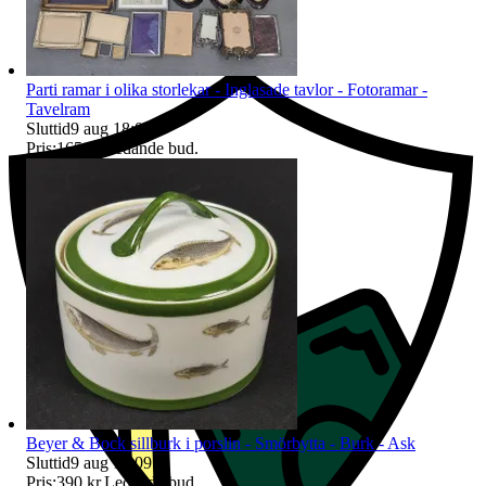
Ersättning om du inte får din vara
Parti ramar i olika storlekar - Inglasade tavlor - Fotoramar -
Tavelram
Sluttid
9 aug 18:08
.
Pris:
165 kr
,
Ledande bud
.
Beyer & Bock sillburk i porslin - Smörbytta - Burk - Ask
Sluttid
9 aug 18:09
.
Pris:
390 kr
,
Ledande bud
.