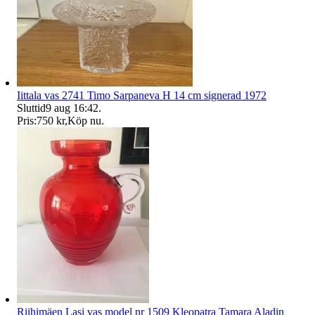
Iittala vas 2741 Timo Sarpaneva H 14 cm signerad 1972
Sluttid
9 aug 16:42
.
Pris:
750 kr
,
Köp nu
.
Riihimäen Lasi vas model nr 1509 Kleopatra Tamara Aladin