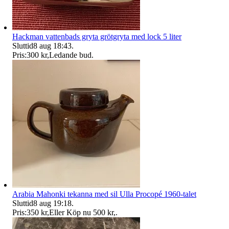
Hackman vattenbads gryta grötgryta med lock 5 liter
Sluttid
8 aug 18:43
.
Pris:
300 kr
,
Ledande bud
.
Arabia Mahonki tekanna med sil Ulla Procopé 1960-talet
Sluttid
8 aug 19:18
.
Pris:
350 kr
,
Eller Köp nu
500 kr
,
.