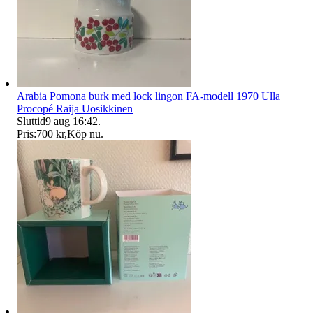
Arabia Pomona burk med lock lingon FA-modell 1970 Ulla
Procopé Raija Uosikkinen
Sluttid
9 aug 16:42
.
Pris:
700 kr
,
Köp nu
.