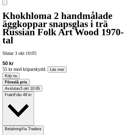
Khokhloma 2 handmålade
äggkoppar snapsglas i trä
Russian Folk Art Wood 1970-
tal
Slutar
3 okt 10:05
50 kr
55 kr med köparskydd.
Läs mer
Köp nu
Föreslå pris
Avslutas
3 okt 10:05
Frakt
Från 49 kr
Betalning
Via Tradera