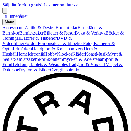
Sälj ditt fordon gratis! Läs mer om hur ->
Till innehållet
Meny
Accessoarer
Antikt & Design
Barnartiklar
Barnkläder &
Barnskor
Barnleksaker
Biljetter & Resor
Bygg & Verktyg
Böcker &
Tidningar
Datorer & Tillbehör
DVD &
Videofilmer
Fordon
Fordonsdelar & tillbehör
Foto, Kameror &
Optik
Frimärken
Handgjort & Konsthantverk
Hem &
Hushåll
Hemelektronik
Hobby
Klockor
Kläder
Konst
Musik
Mynt &
Sedlar
Samlarsaker
Skor
Skönhet
Smycken & Ädelstenar
Sport &
Fritid
Telefoni, Tablets & Wearables
Trädgård & Växter
TV-spel &
Datorspel
Vykort & Bilder
Övrigt
Inspiration