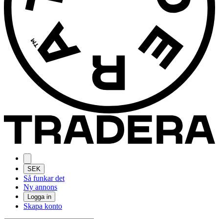
SEK
Så funkar det
Ny annons
Logga in
Skapa konto