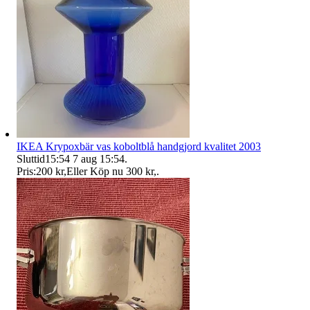
IKEA Krypoxbär vas koboltblå handgjord kvalitet 2003
Sluttid
15:54
7 aug 15:54
.
Pris:
200 kr
,
Eller Köp nu
300 kr
,
.