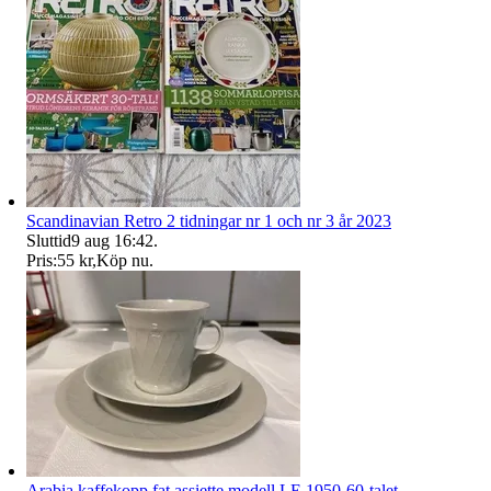
Scandinavian Retro 2 tidningar nr 1 och nr 3 år 2023
Sluttid
9 aug 16:42
.
Pris:
55 kr
,
Köp nu
.
Arabia kaffekopp fat assiette modell LE 1950-60-talet