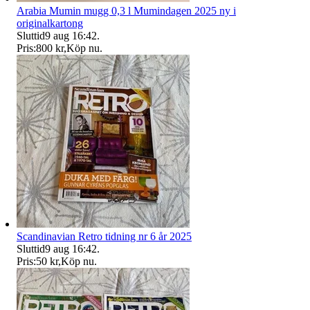
Arabia Mumin mugg 0,3 l Mumindagen 2025 ny i
originalkartong
Sluttid
9 aug 16:42
.
Pris:
800 kr
,
Köp nu
.
Scandinavian Retro tidning nr 6 år 2025
Sluttid
9 aug 16:42
.
Pris:
50 kr
,
Köp nu
.