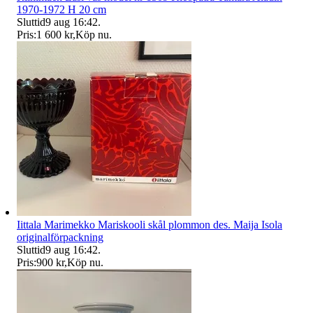
1970-1972 H 20 cm
Sluttid
9 aug 16:42
.
Pris:
1 600 kr
,
Köp nu
.
Iittala Marimekko Mariskooli skål plommon des. Maija Isola
originalförpackning
Sluttid
9 aug 16:42
.
Pris:
900 kr
,
Köp nu
.