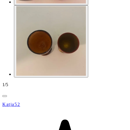
1
/
5
Katja52