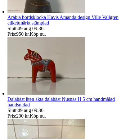
Arabia bordsklocka Havis Amanda design Ville Vallgren
etikettmärkt stämplad
Sluttid
9 aug 09:36
.
Pris:
950 kr
,
Köp nu
.
Dalahäst liten äkta dalahäst Nusnäs H 5 cm handmålad
handsnidad
Sluttid
9 aug 09:36
.
Pris:
200 kr
,
Köp nu
.