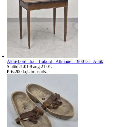
Äldre bord i trä - Träbord - Allmoge - 1900-tal - Antik
Sluttid
21:01
9 aug 21:01
.
Pris:
200 kr
,
Utropspris
.