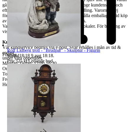
går det skicka ett ombud. Ombudet skall uppge kundens för- och
efternamn, varubeskrivning & egen ID-handling. Varorna är ej
förpackade & kunden måste själv tillhandahålla emballage. Vid köp
av skrymmande gods, måste bärhjälp medtas.
Varorna finns att titta på vid begäran i våra lokaler. För bokning av
visning kontakta oss, se nedan.
Kundservice & Öppettider
Vår kundservice bedrivs via e-post. Svar erhålles i mån av tid &
Rolf Lidberg troll - "Brudpar" - Skulptur - Figurin
endast
Företag
Sluttid
18:18
9 aug 18:18
.
under våra öppettider.
Pris:
325 kr
,
Ledande bud
.
Måndag-Tisdag: 12:00-16:30
Onsdag: 8:00-18:00
Torsdag: 12:00-16:30
Fredag: 10:00-15:00
Helgdagar & röda dagar STÄNGT