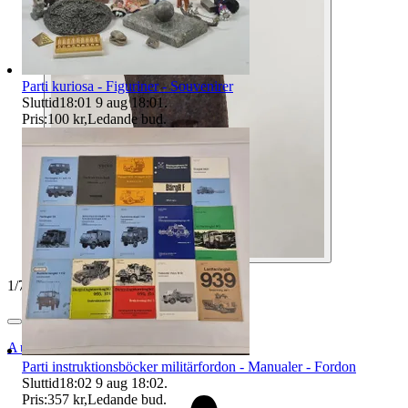
Parti kuriosa - Figuriner - Souvenirer
Sluttid
18:01
9 aug 18:01
.
Pris:
100 kr
,
Ledande bud
.
1
/
7
Auktionsbyra
Parti instruktionsböcker militärfordon - Manualer - Fordon
Sluttid
18:02
9 aug 18:02
.
Pris:
357 kr
,
Ledande bud
.