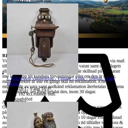
Pris:
100 kr
,
Ledande bud
.
hantera alla returer så snabbt som möjligt. Efter att kundens retur
hanterats återbetalas pengarna för den köpta varan. Ångerrätten
avser ej det externa köpet av leverans av objektet då
konsumenten/köparen uttryckligen har samtyckt till att tjänsten
börjar utföras och gått med på att det inte finns någon ångerrätt när
tjänsten har fullgjorts.Om misstanke att ångerrätt missbrukas, tex
används för att ej behöva stå fast vid bud och därmed påverka
budgivningsprocessen, förbehåller sig vi oss rätten att stänga av
kundens konto för vidare budgivning hos oss.
REKLAMATION
Vid Reklamation ska kunden omgående ta kontakt med oss via mail
till tradera@jabab.se samt bifoga bilder på varan samt emballagets
alla sidor och packmateriel. Notera att det är skillnad på om varan
inte lever upp till kundens förväntningar eller om den är defekt,
L M Ericsson väggtelefon - Vintage - Antik - Telefon - Fast
mindre defekter är inte ett giltigt skäl till reklamation. Efter
telefon
mottagande av vara samt godkänd reklamation återbetalas pengarna
Sluttid
18:17
9 aug 18:17
.
inkl. returfrakt, om kund betalat den, inom 30 dagar.
Pris:
1 182 kr
,
Ledande bud
.
Marknadsförd
Avhämtning
Om ingen annan avhämtningsadress angetts, hämtas varan hos oss
på Tjalmargatan 4B i Östersund under våra öppettider.
Avhämtning av vunna varor skall ske inom 10 dagar efter avslutad
auktion. Om varan ej hämtas inom angiven tid tillfaller varan oss &
rätten till återbetalning är förbrukad. Kan Du själv inte hämta varan