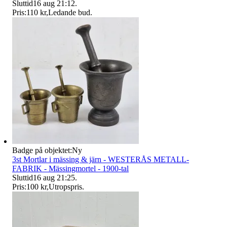
Sluttid
16 aug 21:12
.
Pris:
110 kr
,
Ledande bud
.
Badge på objektet:
Ny
3st Mortlar i mässing & järn - WESTERÅS METALL-
FABRIK - Mässingmortel - 1900-tal
Sluttid
16 aug 21:25
.
Pris:
100 kr
,
Utropspris
.