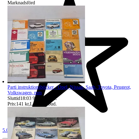
Marknadsförd
Parti instruktionsböcker - Opel, Nissan, Saab, Toyota, Peugeot,
Volkswagen, mm
Sluttid
18:03
9 aug 18:03
.
Pris:
141 kr
,
Ledande bud
.
5.0