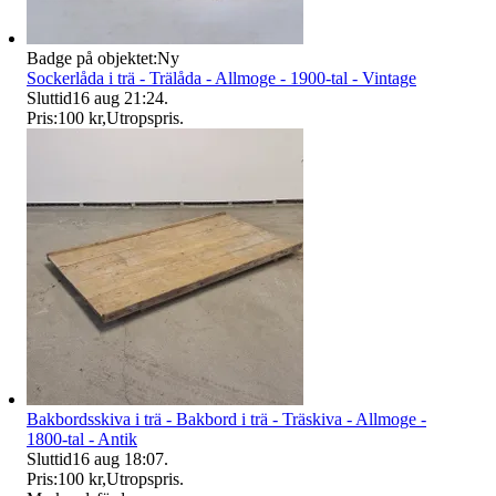
Badge på objektet:
Ny
Sockerlåda i trä - Trälåda - Allmoge - 1900-tal - Vintage
Sluttid
16 aug 21:24
.
Pris:
100 kr
,
Utropspris
.
Bakbordsskiva i trä - Bakbord i trä - Träskiva - Allmoge -
1800-tal - Antik
Sluttid
16 aug 18:07
.
Pris:
100 kr
,
Utropspris
.