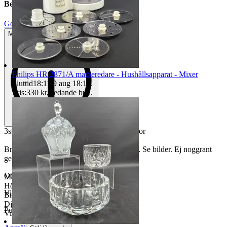
Beskrivning
Gott använt skick
Mindre tecken på användning
Philips HR 2871/A matberedare - Hushållsapparat - Mixer
Sluttid
18:11
9 aug 18:11
.
Pris:
330 kr
,
Ledande bud
.
3st. Hästskor i metall - Allmoge - Lyckoskor
Bruksslitage så som repor, rost och fläckar. Se bilder. Ej noggrant
genomgångna - Ej funktionstestade
Objektnr
730 348 623
Mått den största
Höjd: 19,5 cm
Visningar
94
Bredd: 17,5 cm
Djup: 5,5 cm
Publicerad
6 maj 14:06
Vikt: 2,99 kg