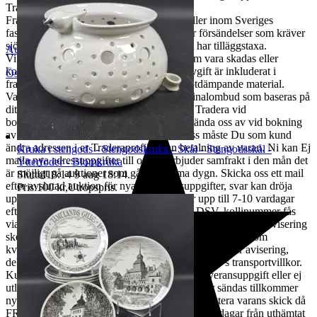
Traderas rabatterade fraktpriser.
Fraktpriset som står angivet i annonsen gäller inom Sveriges
fastland, extra kostnader kan tillkomma för försändelser som kräver
sjö -& flygfrakt samt orter där fraktbolaget har tilläggstaxa.
Auktionsbyra
Vi ansvarar för risken vid transport, dvs. om vara skadas eller
kommer bort under transport. Emballageavgift är inkluderat i
Östersund
,
Sverige
fraktpriset. Vi packar omsorgsfullt med stötdämpande material.
Varan skickas till ditt närmsta ombud/terminalombud som baseras på
ditt postnummer. Den adress Du angett på Tradera vid
bokningstillfället är den vi kommer att använda oss av vid bokning
av frakt. Ska varan skickas till annan adress måste Du som kund
ändra adressen i er Traderaprofil innan betalning av varan. Ni kan Ej
Kruka i stengods - Stengodskruka - Skål - Stengodsskål -
maila nya adressuppgifter till oss.Vi erbjuder samfrakt i den mån det
Ytterfoder - Blomkruka
är möjligt på auktioner som går ut samma dygn. Skicka oss ett mail
Sluttid
18:14
9 aug 18:14
.
efter avslutad auktion för nya betalningsuppgifter, svar kan dröja
Pris:
100 kr
,
Utropspris
.
upp till tre vardagar. Leverans av vara sker upp till 7-10 vardagar
efter erhållen betalning. All frakt sker med DSV, kollinummer fås
via e-post. Mobilnummer Måste anges i er traderaprofil då avisering
sker via sms. Lagerhyra & retur för skrymmande gods som
kvarligger hos terminalombud i mer än tre dagar efter avisering,
debiteras från dag fyra löpande per dag enl. DSVs transportvillkor.
Kunden står för returkostnaden vid felaktig leveransuppgift eller ej
utlöst paket med minst 200:-, önskas varan åter sändas tillkommer
ny fraktkostnad. Kunden ansvarar för att inspektera varans skick då
FRAKTSKADA måste anmälas till oss inom 3 dagar från uthämtat