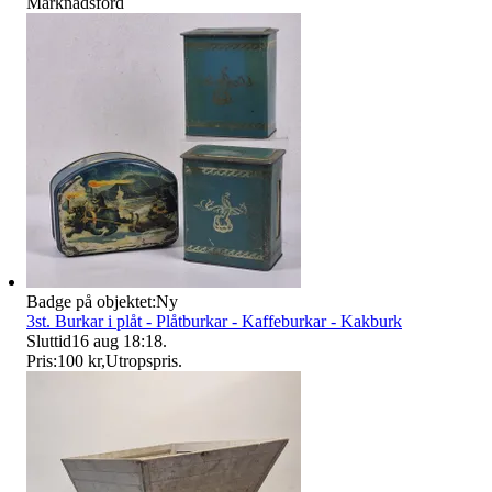
Marknadsförd
Badge på objektet:
Ny
3st. Burkar i plåt - Plåtburkar - Kaffeburkar - Kakburk
Sluttid
16 aug 18:18
.
Pris:
100 kr
,
Utropspris
.