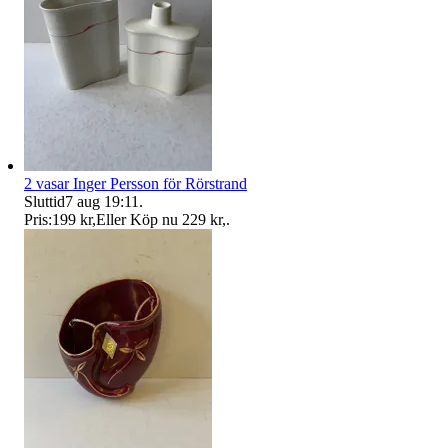
2 vasar Inger Persson för Rörstrand
Sluttid
7 aug 19:11
.
Pris:
199 kr
,
Eller Köp nu
229 kr
,
.