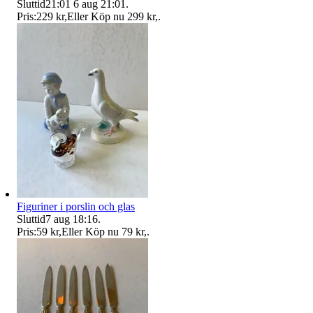
Sluttid
21:01
6 aug 21:01
.
Pris:
229 kr
,
Eller Köp nu
299 kr
,
.
Figuriner i porslin och glas
Sluttid
7 aug 18:16
.
Pris:
59 kr
,
Eller Köp nu
79 kr
,
.