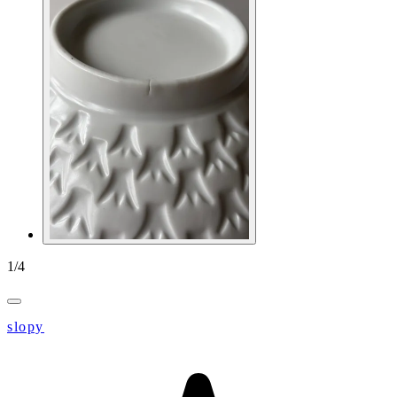
1
/
4
slopy