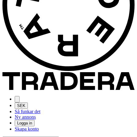
SEK
Så funkar det
Ny annons
Logga in
Skapa konto