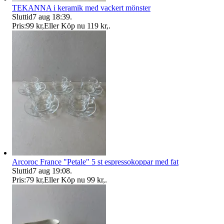
TEKANNA i keramik med vackert mönster
Sluttid
7 aug 18:39
.
Pris:
99 kr
,
Eller Köp nu
119 kr
,
.
Arcoroc France "Petale" 5 st espressokoppar med fat
Sluttid
7 aug 19:08
.
Pris:
79 kr
,
Eller Köp nu
99 kr
,
.