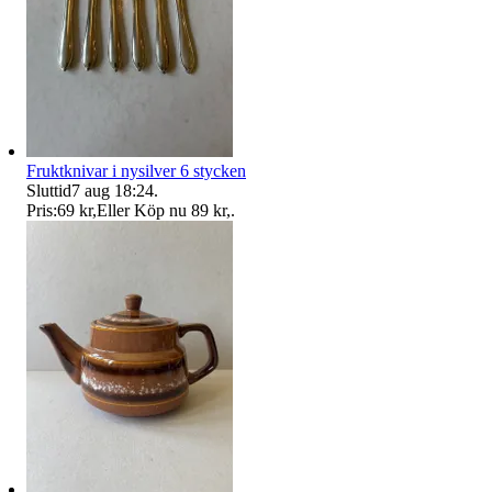
Fruktknivar i nysilver 6 stycken
Sluttid
7 aug 18:24
.
Pris:
69 kr
,
Eller Köp nu
89 kr
,
.