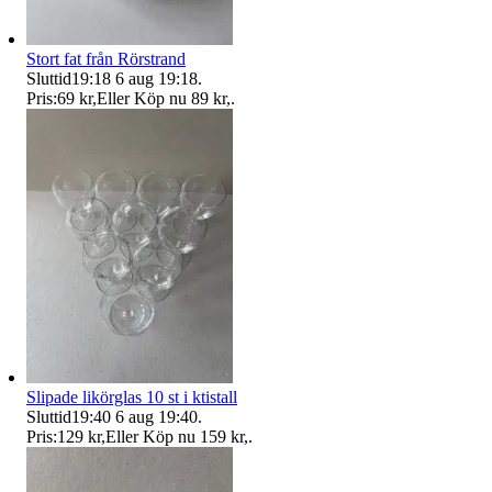
Stort fat från Rörstrand
Sluttid
19:18
6 aug 19:18
.
Pris:
69 kr
,
Eller Köp nu
89 kr
,
.
Slipade likörglas 10 st i ktistall
Sluttid
19:40
6 aug 19:40
.
Pris:
129 kr
,
Eller Köp nu
159 kr
,
.