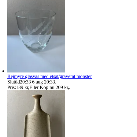
Rejmyre glasvas med etsat/graverat mönster
Sluttid
20:33
6 aug 20:33
.
Pris:
189 kr
,
Eller Köp nu
209 kr
,
.