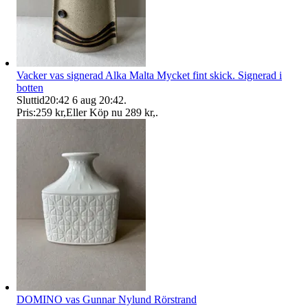
Vacker vas signerad Alka Malta Mycket fint skick. Signerad i
botten
Sluttid
20:42
6 aug 20:42
.
Pris:
259 kr
,
Eller Köp nu
289 kr
,
.
DOMINO vas Gunnar Nylund Rörstrand