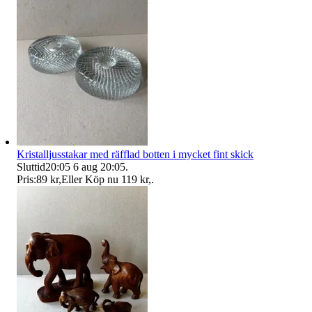
Kristalljusstakar med räfflad botten i mycket fint skick
Sluttid
20:05
6 aug 20:05
.
Pris:
89 kr
,
Eller Köp nu
119 kr
,
.