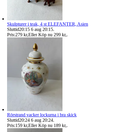
Skulpturer i teak, 4 st ELEFANTER, Asien
Sluttid
20:15
6 aug 20:15
.
Pris:
279 kr
,
Eller Köp nu
299 kr
,
.
Rörstrand vacker lockurna i bra skick
Sluttid
20:24
6 aug 20:24
.
Pris:
159 kr
,
Eller Köp nu
189 kr
,
.