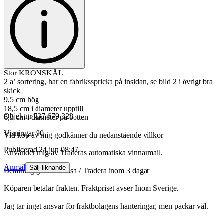
Stor KRONSKÅL
2 a’ sortering, har en fabriksspricka på insidan, se bild 2 i övrigt bra
skick
9,5 cm hög
18,5 cm i diameter upptill
Objektnr
737 679 328
6,3 cm i diameter på botten
Visningar
90
Vid köp av mig godkänner du nedanstående villkor
Publicerad
24 jun 08:47
Använder mig av Traderas automatiska vinnarmail.
Anmäl
Sälj liknande
Betalning genom swish / Tradera inom 3 dagar
Köparen betalar frakten. Fraktpriset avser Inom Sverige.
Jag tar inget ansvar för fraktbolagens hanteringar, men packar väl.