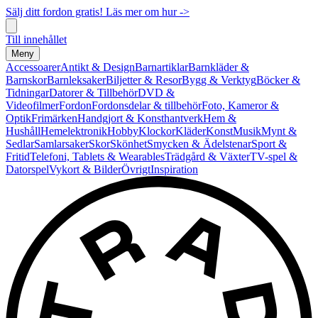
Sälj ditt fordon gratis! Läs mer om hur ->
Till innehållet
Meny
Accessoarer
Antikt & Design
Barnartiklar
Barnkläder &
Barnskor
Barnleksaker
Biljetter & Resor
Bygg & Verktyg
Böcker &
Tidningar
Datorer & Tillbehör
DVD &
Videofilmer
Fordon
Fordonsdelar & tillbehör
Foto, Kameror &
Optik
Frimärken
Handgjort & Konsthantverk
Hem &
Hushåll
Hemelektronik
Hobby
Klockor
Kläder
Konst
Musik
Mynt &
Sedlar
Samlarsaker
Skor
Skönhet
Smycken & Ädelstenar
Sport &
Fritid
Telefoni, Tablets & Wearables
Trädgård & Växter
TV-spel &
Datorspel
Vykort & Bilder
Övrigt
Inspiration