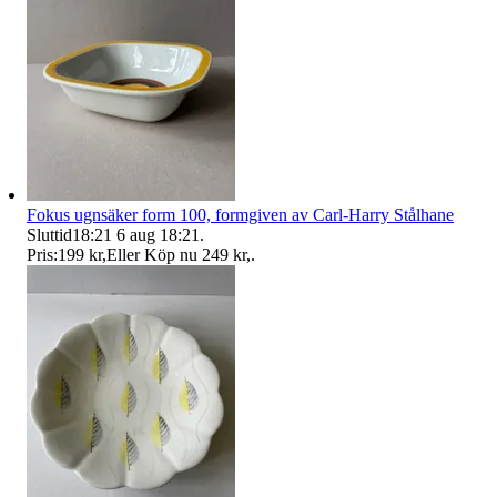
Fokus ugnsäker form 100, formgiven av Carl-Harry Stålhane
Sluttid
18:21
6 aug 18:21
.
Pris:
199 kr
,
Eller Köp nu
249 kr
,
.