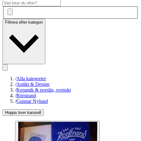
Filtrera efter kategori
/
Alla kategorier
/
Antikt & Design
/
Keramik & porslin, svenskt
/
Rörstrand
/
Gunnar Nylund
Hoppa över karusell