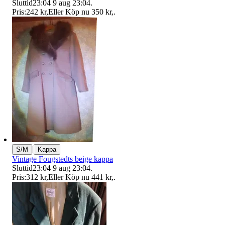
Sluttid
23:04
9 aug 23:04
.
Pris:
242 kr
,
Eller Köp nu
350 kr
,
.
|
S/M
Kappa
Vintage Fougstedts beige kappa
Sluttid
23:04
9 aug 23:04
.
Pris:
312 kr
,
Eller Köp nu
441 kr
,
.