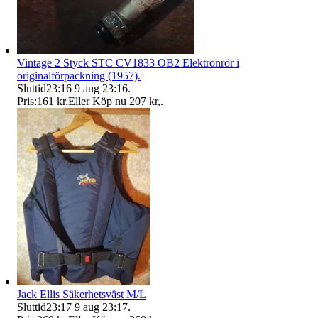
Vintage 2 Styck STC CV1833 OB2 Elektronrör i
originalförpackning (1957).
Sluttid
23:16
9 aug 23:16
.
Pris:
161 kr
,
Eller Köp nu
207 kr
,
.
Jack Ellis Säkerhetsväst M/L
Sluttid
23:17
9 aug 23:17
.