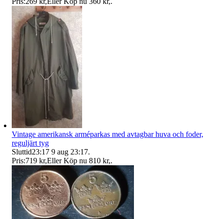
Pris:
269 kr
,
Eller Köp nu
360 kr
,
.
Vintage amerikansk arméparkas med avtagbar huva och foder,
reguljärt tyg
Sluttid
23:17
9 aug 23:17
.
Pris:
719 kr
,
Eller Köp nu
810 kr
,
.