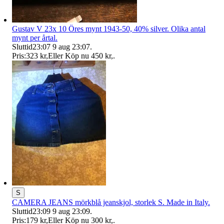
Gustav V 23x 10 Öres mynt 1943-50, 40% silver. Olika antal
mynt per årtal.
Sluttid
23:07
9 aug 23:07
.
Pris:
323 kr
,
Eller Köp nu
450 kr
,
.
S
CAMERA JEANS mörkblå jeanskjol, storlek S. Made in Italy.
Sluttid
23:09
9 aug 23:09
.
Pris:
179 kr
,
Eller Köp nu
300 kr
,
.