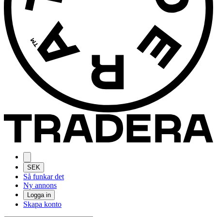
SEK
Så funkar det
Ny annons
Logga in
Skapa konto