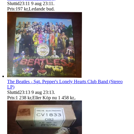
Sluttid
23:11
9 aug 23:11
.
Pris:
197 kr
,
Ledande bud
.
The Beatles - Sgt. Pepper's Lonely Hearts Club Band (Stereo
LP)
Sluttid
23:13
9 aug 23:13
.
Pris:
1 238 kr
,
Eller Köp nu
1 458 kr
,
.