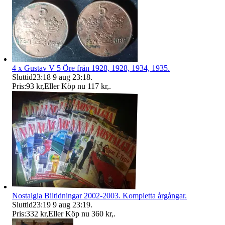
4 x Gustav V 5 Öre från 1928, 1928, 1934, 1935.
Sluttid
23:18
9 aug 23:18
.
Pris:
93 kr
,
Eller Köp nu
117 kr
,
.
Nostalgia Biltidningar 2002-2003. Kompletta årgångar.
Sluttid
23:19
9 aug 23:19
.
Pris:
332 kr
,
Eller Köp nu
360 kr
,
.