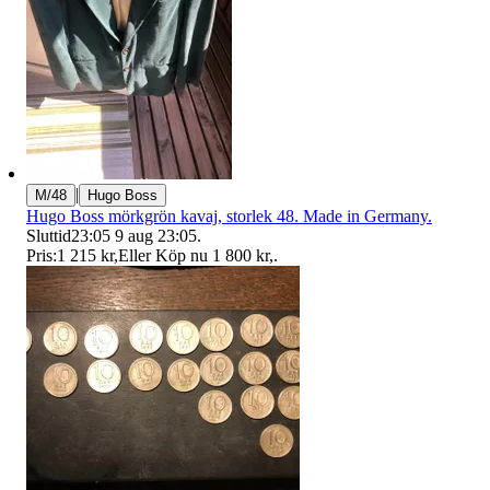
|
M/48
Hugo Boss
Hugo Boss mörkgrön kavaj, storlek 48. Made in Germany.
Sluttid
23:05
9 aug 23:05
.
Pris:
1 215 kr
,
Eller Köp nu
1 800 kr
,
.