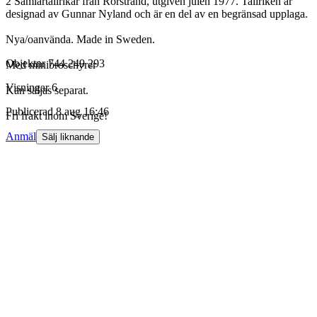
2 Samlartallrikar från Rörstrand, utgiven julen 1977. Tallriken är
designad av Gunnar Nyland och är en del av en begränsad upplaga.
Nya/oanvända. Made in Sweden.
Objektnr
744 249 293
Med minibroschyrer
Visningar
6
Kan säljas separat.
Publicerad
8 aug 16:46
Fri frakt inom Sverige!
Anmäl
Sälj liknande