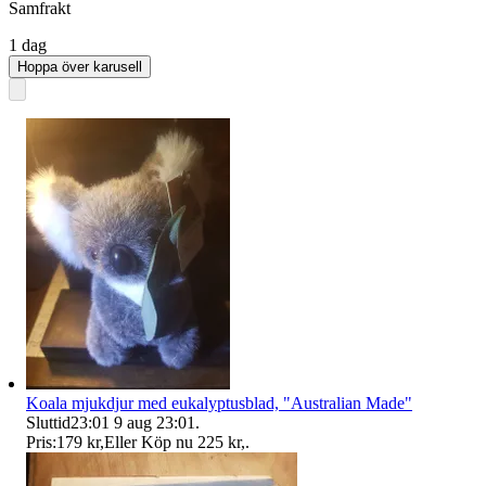
Samfrakt
1 dag
Hoppa över karusell
Koala mjukdjur med eukalyptusblad, "Australian Made"
Sluttid
23:01
9 aug 23:01
.
Pris:
179 kr
,
Eller Köp nu
225 kr
,
.