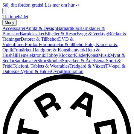
Sälj ditt fordon gratis! Läs mer om hur ->
Till innehållet
Meny
Accessoarer
Antikt & Design
Barnartiklar
Barnkläder &
Barnskor
Barnleksaker
Biljetter & Resor
Bygg & Verktyg
Böcker &
Tidningar
Datorer & Tillbehör
DVD &
Videofilmer
Fordon
Fordonsdelar & tillbehör
Foto, Kameror &
Optik
Frimärken
Handgjort & Konsthantverk
Hem &
Hushåll
Hemelektronik
Hobby
Klockor
Kläder
Konst
Musik
Mynt &
Sedlar
Samlarsaker
Skor
Skönhet
Smycken & Ädelstenar
Sport &
Fritid
Telefoni, Tablets & Wearables
Trädgård & Växter
TV-spel &
Datorspel
Vykort & Bilder
Övrigt
Inspiration