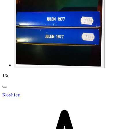
1
/
6
Koshien