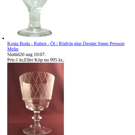
Kosta Boda - Ruben - Öl / Rödvin glas Design Signe Persson
Melin
Sluttid
20 aug 10:07
.
Pris:
1 kr
,
Eller Köp nu
995 kr
,
.