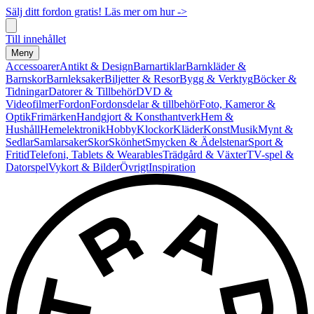
Sälj ditt fordon gratis! Läs mer om hur ->
Till innehållet
Meny
Accessoarer
Antikt & Design
Barnartiklar
Barnkläder &
Barnskor
Barnleksaker
Biljetter & Resor
Bygg & Verktyg
Böcker &
Tidningar
Datorer & Tillbehör
DVD &
Videofilmer
Fordon
Fordonsdelar & tillbehör
Foto, Kameror &
Optik
Frimärken
Handgjort & Konsthantverk
Hem &
Hushåll
Hemelektronik
Hobby
Klockor
Kläder
Konst
Musik
Mynt &
Sedlar
Samlarsaker
Skor
Skönhet
Smycken & Ädelstenar
Sport &
Fritid
Telefoni, Tablets & Wearables
Trädgård & Växter
TV-spel &
Datorspel
Vykort & Bilder
Övrigt
Inspiration