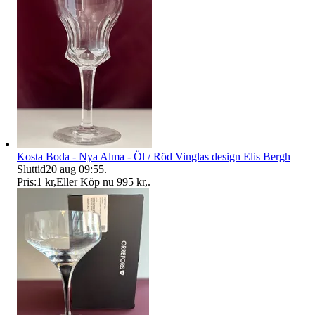
Kosta Boda - Nya Alma - Öl / Röd Vinglas design Elis Bergh
Sluttid
20 aug 09:55
.
Pris:
1 kr
,
Eller Köp nu
995 kr
,
.