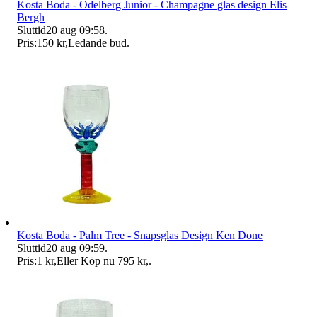
Kosta Boda - Odelberg Junior - Champagne glas design Elis
Bergh
Sluttid
20 aug 09:58
.
Pris:
150 kr
,
Ledande bud
.
Kosta Boda - Palm Tree - Snapsglas Design Ken Done
Sluttid
20 aug 09:59
.
Pris:
1 kr
,
Eller Köp nu
795 kr
,
.