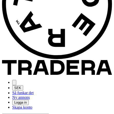
SEK
Så funkar det
Ny annons
Logga in
Skapa konto