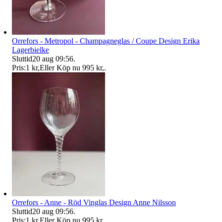
Orrefors - Metropol - Champagneglas / Coupe Design Erika
Lagerbielke
Sluttid
20 aug 09:56
.
Pris:
1 kr
,
Eller Köp nu
995 kr
,
.
Orrefors - Anne - Röd Vinglas Design Anne Nilsson
Sluttid
20 aug 09:56
.
Pris:
1 kr
,
Eller Köp nu
995 kr
,
.