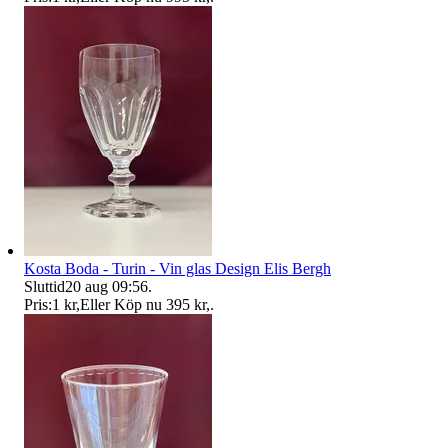
Kosta Boda - Turin - Vin glas Design Elis Bergh
Sluttid
20 aug 09:56
.
Pris:
1 kr
,
Eller Köp nu
395 kr
,
.