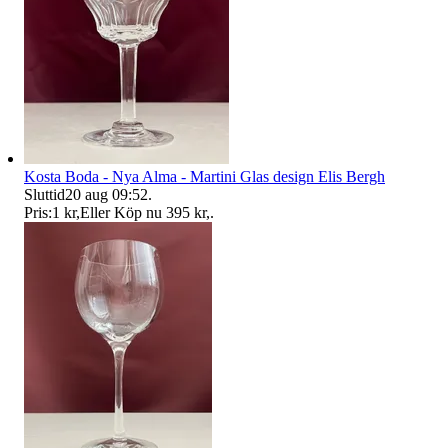
Kosta Boda - Nya Alma - Martini Glas design Elis Bergh
Sluttid
20 aug 09:52
.
Pris:
1 kr
,
Eller Köp nu
395 kr
,
.