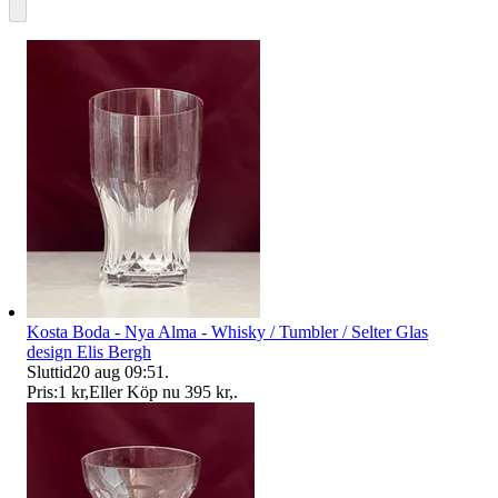
Kosta Boda - Nya Alma - Whisky / Tumbler / Selter Glas
design Elis Bergh
Sluttid
20 aug 09:51
.
Pris:
1 kr
,
Eller Köp nu
395 kr
,
.