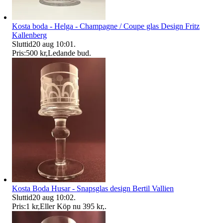
Kosta boda - Helga - Champagne / Coupe glas Design Fritz
Kallenberg
Sluttid
20 aug 10:01
.
Pris:
500 kr
,
Ledande bud
.
Kosta Boda Husar - Snapsglas design Bertil Vallien
Sluttid
20 aug 10:02
.
Pris:
1 kr
,
Eller Köp nu
395 kr
,
.