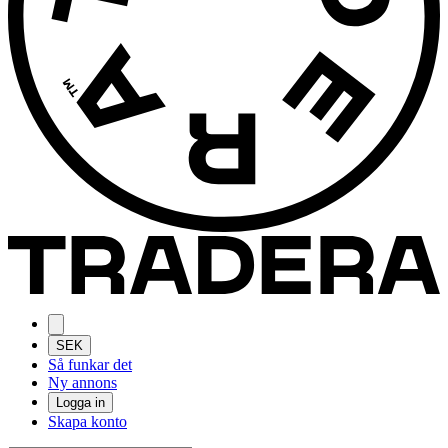
SEK
Så funkar det
Ny annons
Logga in
Skapa konto