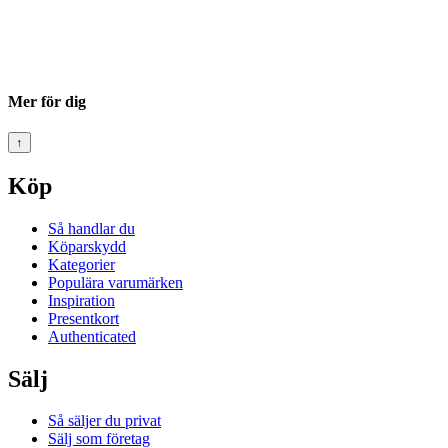
Mer för dig
↑
Köp
Så handlar du
Köparskydd
Kategorier
Populära varumärken
Inspiration
Presentkort
Authenticated
Sälj
Så säljer du privat
Sälj som företag