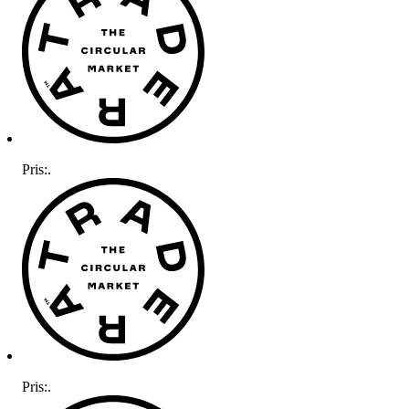
Pris:
.
Pris:
.