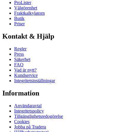
ProLister
Välgörenhet
Fraktkalkylatorn
Butik
Priser
Kontakt & Hjälp
Regler
Press
Säkerhet
FAQ
Vad är nytt?
Kundservice
Integritetsinställningar
Information
Användaravtal
Integritetspolicy
Tillgänglighetsredogörelse
Cookies
Jobba på Tradera