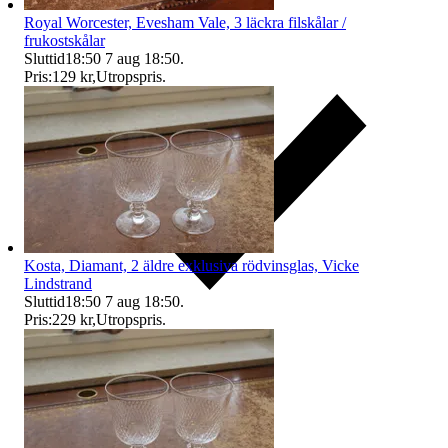
Royal Worcester, Evesham Vale, 3 läckra filskålar /
frukostskålar
Sluttid
18:50
7 aug 18:50
.
Pris:
129 kr
,
Utropspris
.
Kosta, Diamant, 2 äldre exklusiva rödvinsglas, Vicke
Lindstrand
Sluttid
18:50
7 aug 18:50
.
Pris:
229 kr
,
Utropspris
.
Ersättning om du inte får din vara