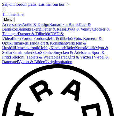
Sälj ditt fordon gratis! Läs mer om hur ->
Till innehållet
Meny
Accessoarer
Antikt & Design
Barnartiklar
Barnkläder &
Barnskor
Barnleksaker
Biljetter & Resor
Bygg & Verktyg
Böcker &
Tidningar
Datorer & Tillbehör
DVD &
Videofilmer
Fordon
Fordonsdelar & tillbehör
Foto, Kameror &
Optik
Frimärken
Handgjort & Konsthantverk
Hem &
Hushåll
Hemelektronik
Hobby
Klockor
Kläder
Konst
Musik
Mynt &
Sedlar
Samlarsaker
Skor
Skönhet
Smycken & Ädelstenar
Sport &
Fritid
Telefoni, Tablets & Wearables
Trädgård & Växter
TV-spel &
Datorspel
Vykort & Bilder
Övrigt
Inspiration