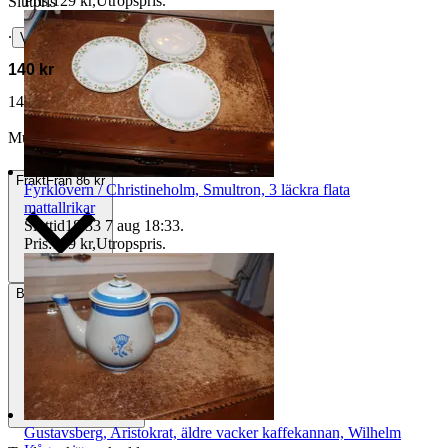
Pris:
129 kr
,
Utropspris
.
Slutpris
∙
Visa bud
140 kr
149 kr med köparskydd.
Läs mer
Murp vann auktionen
Frakt
Från 86 kr
Fyrklövern / Christineholm, Smultron, 3 läckra flata
mattallrikar
Sluttid
18:33
7 aug 18:33
.
Pris:
159 kr
,
Utropspris
.
Betalning
Via Tradera
Gustavsberg, Aristokrat, äldre vacker kaffekannan, Wilhelm