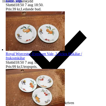
Kåge, sign
Traderas köparskydd
Sluttid
18:50
7 aug 18:50
.
Pris:
39 kr
,
Ledande bud
.
Royal Worcester, Evesham Vale, 2 läckra filskålar /
frukostskålar
Sluttid
18:50
7 aug 18:50
.
Pris:
99 kr
,
Utropspris
.
Ersättning om varan inte är som beskriven