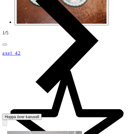
1
/
5
axel_42
Hoppa över karusell