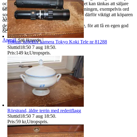
och packning sker mycket omsorgsfullt. Det kan tänkas att säljare
Objektnr
730 073 781
och köpare tolkar olika inslag i textbeskrivningen, exempelvis ord
som "bruksskick" mm, på olika sätt, det är därför viktigt att köparen
Visningar
128
också tar
del av bifogade bilder, gärna uppförstorade, för att få en egen god
Publicerad
4 maj 17:36
och välgrundad bild av skicket.
Anmäl
Sälj liknande
Tokina, objektiv kamera Tokyo Koki Tele nr 81288
Sluttid
18:50
7 aug 18:50
.
Pris:
149 kr
,
Utropspris
.
Rörstrand, äldre terrin med rederiflagg
Sluttid
18:50
7 aug 18:50
.
Pris:
59 kr
,
Utropspris
.