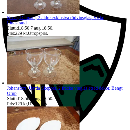
Kosta, Diamant, 2 äldre exklusiva rödvinsglas, Vicke
Lindstrand
Sluttid
18:50
7 aug 18:50
.
Pris:
229 kr
,
Utropspris
.
Johansfors, Uarda Skeppet, 2 fräcka vinglas etsad dekor, Bengt
Orup
Sluttid
18:50
7 aug 18:50
.
Pris:
129 kr
,
Utropspris
.