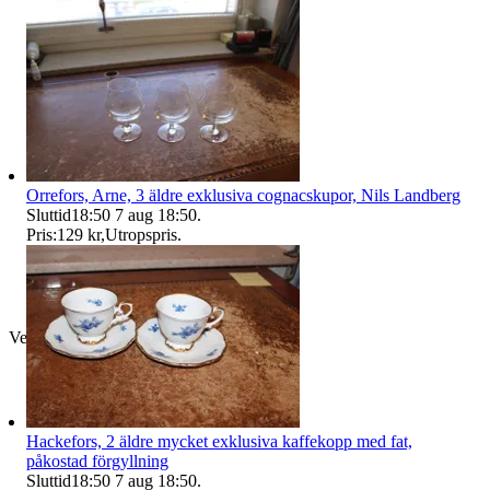
Orrefors, Arne, 3 äldre exklusiva cognacskupor, Nils Landberg
Sluttid
18:50
7 aug 18:50
.
Pris:
129 kr
,
Utropspris
.
Verifierad
Hackefors, 2 äldre mycket exklusiva kaffekopp med fat,
påkostad förgyllning
Sluttid
18:50
7 aug 18:50
.