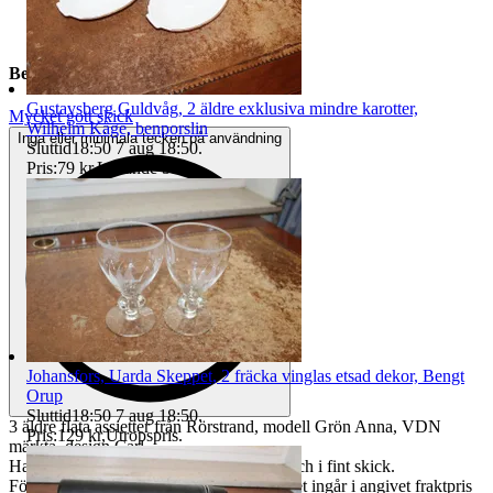
Beskrivning
Gustavsberg Guldvåg, 2 äldre exklusiva mindre karotter,
Mycket gott skick
Wilhelm Kåge, benporslin
Inga eller minimala tecken på användning
Sluttid
18:50
7 aug 18:50
.
Pris:
79 kr
,
Ledande bud
.
Johansfors, Uarda Skeppet, 2 fräcka vinglas etsad dekor, Bengt
Orup
Sluttid
18:50
7 aug 18:50
.
3 äldre flata assietter från Rörstrand, modell Grön Anna, VDN
Pris:
129 kr
,
Utropspris
.
märkta, design Carl
Harry Stålhane. Diameter 17,8 cm, hela och i fint skick.
Förpackningsmaterial för att skydda godset ingår i angivet fraktpris