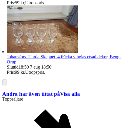
Pris:
59 kr
,
Utropspris
.
Johansfors, Uarda Skeppet, 4 fräcka vinglas etsad dekor, Bengt
Orup
Sluttid
18:50
7 aug 18:50
.
Pris:
99 kr
,
Utropspris
.
Andra har även tittat på
Visa alla
Toppsäljare