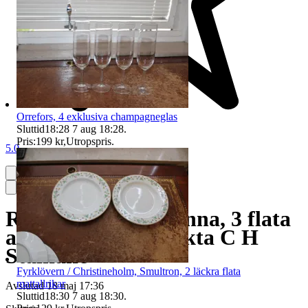
Orrefors, 4 exklusiva champagneglas
Sluttid
18:28
7 aug 18:28
.
Pris:
199 kr
,
Utropspris
.
5.0
Rörstrand, Grön Anna, 3 flata
assietter, VDN märkta C H
Stålhane
Fyrklövern / Christineholm, Smultron, 2 läckra flata
mattallrikar
Avslutad
18 maj 17:36
Sluttid
18:30
7 aug 18:30
.