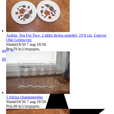
Arabia, Tea Fot Two, 2 äldre läckra assietter, 19,8 cm, Gunvor
Olin Grönwvist
Sluttid
18:50
7 aug 18:50
.
Pris:
79 kr
,
Utropspris
.
axel_42
BORÅS
,
Sverige
5 fräcka champageglas
Sluttid
18:50
7 aug 18:50
.
Pris:
49 kr
,
Utropspris
.