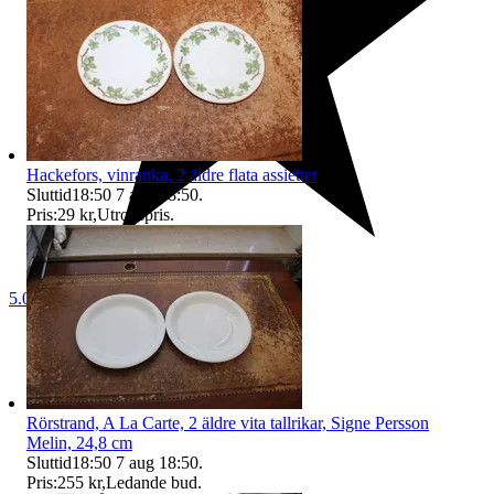
Hackefors, vinranka, 2 äldre flata assietter
Sluttid
18:50
7 aug 18:50
.
Pris:
29 kr
,
Utropspris
.
5.0
Rörstrand, A La Carte, 2 äldre vita tallrikar, Signe Persson
Melin, 24,8 cm
Sluttid
18:50
7 aug 18:50
.
Pris:
255 kr
,
Ledande bud
.